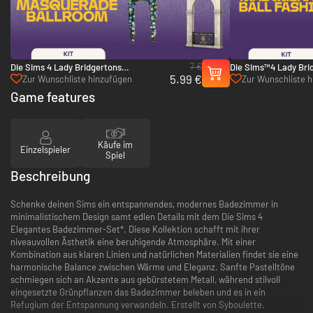
7 €
Die Sims 4 Lady Bridgertons
Die Sims™4 Lady Bri
5.99 €
Maskenball-Saal-Set - PC (EA App)
Maskenball-Mode-Set
Zur Wunschliste hinzufügen
Zur Wunschliste 
App)
Game features
Käufe im
Einzelspieler
Spiel
Beschreibung
Schenke deinen Sims ein entspannendes, modernes Badezimmer in
minimalistischem Design samt edlen Details mit dem Die Sims 4
Elegantes Badezimmer-Set*. Diese Kollektion schafft mit ihrer
niveauvollen Ästhetik eine beruhigende Atmosphäre. Mit einer
Kombination aus klaren Linien und natürlichen Materialien findet sie eine
harmonische Balance zwischen Wärme und Eleganz. Sanfte Pastelltöne
schmiegen sich an Akzente aus gebürstetem Metall, während stilvoll
eingesetzte Grünpflanzen das Badezimmer beleben und es in ein
Refugium der Entspannung verwandeln. Erstellt von Syboulette.