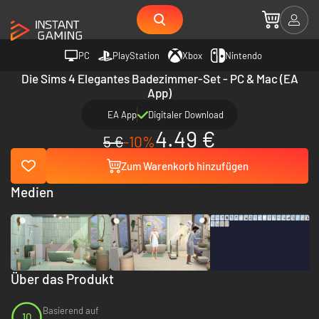
PC
PlayStation
Xbox
Nintendo
Die Sims 4 Elegantes Badezimmer-Set - PC & Mac (EA
App)
EA App
Digitaler Download
4.49 €
5 €
-10%
Zum Warenkorb hinzufügen
Medien
Über das Produkt
Basierend auf
10