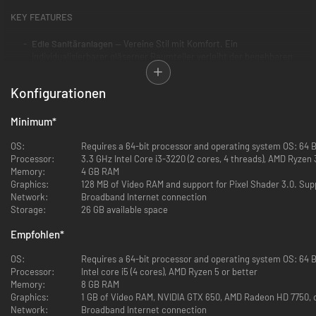
KEY FEATURES
Edle Sanitäranlagen
— Vereine Stil mit Komfort. Ein
individualisierbarer gläserner Raumteiler verleiht der begehbaren
Dusche Stil, während eine schlichte Badewanne für moderne
Momente sorgt. Die Toilette passt mit ihrem stromlinienförmigen
Konfigurationen
Design perfekt zum an der Wand montierten Waschbecken aus
Keramik und mit Holzakzenten. Wohldurchdachte Details wie
Handtücher, Krimskrams und eine Hängepflanze versprechen
Minimum
*
Wärme, während ein Olivenbaum und wellenförmige Spiegel die
klaren Linien auflockern, um so die Räumlichkeiten mit Leben und
OS:
Requires a 64-bit pr
Leichtigkeit zu füllen.
Processor:
3.3 GHz Intel Core i3-3220 (2 cores, 4 threads), AMD Ryzen 3
Memory:
4 GB RAM
Graphics:
128 MB of Video RAM and support for Pixel Shader 3.0. Sup
Network:
Broadband Internet connection
Storage:
26 GB available space
Empfohlen
*
OS:
Requires a 64-bit processo
Processor:
Intel core i5 (4 cores), AMD Ryzen 5 or better
Memory:
8 GB RAM
Graphics:
1 GB of Video RAM, NVIDIA GTX 650, AMD Radeon HD 7750, o
Network:
Broadband Internet connection