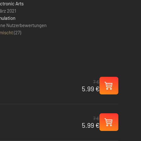
ctronic Arts
ärz 2021
mulation
ine Nutzerbewertungen
mischt
(
27
)
7 €
5.99 €
7 €
5.99 €