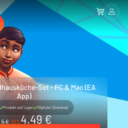
dhausküche-Set - PC & Mac (EA
App)
Produkt auf Lager
Digitaler Download
4.49 €
5 €
-10%