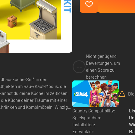
Nicht genügend
Bewertungen, um
--
einen Score zu
berechnen
ndhausküche-Set* in den
 Objekten im Bau-/Kauf-Modus, die
 kannst du deine Küche im zeitlosen
Die
Schränken und Kombimöbeln. Winzige
Country Compatibility:
Li
Spielsprachen:
Un
Installation:
Wie
Entwickler:
Ma