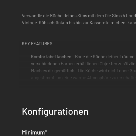
Verwandle die Küche deines Sims mit dem Die Sims 4 Land
Vintage-Kühlschränken bis hin zur Kasserolle reichen, kann
KEY FEATURES
Komfortabel kochen
- Baue die Küche deiner Träume 
verschiedenen Farben erhältlichen Objekten zusätzli
Mach es dir gemütlich
- Die Küche wird nicht ohne Gr
abgestimmt, um eine warme Atmosphäre zu erschaffe
Konfigurationen
Minimum
*