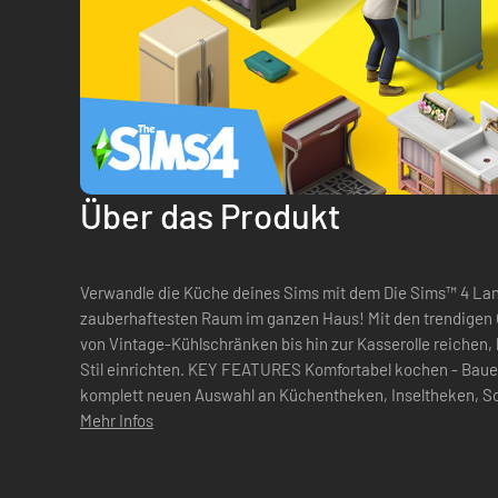
Über das Produkt
Verwandle die Küche deines Sims mit dem Die Sims™ 4 La
zauberhaftesten Raum im ganzen Haus! Mit den trendigen
von Vintage-Kühlschränken bis hin zur Kasserolle reichen,
Stil einrichten. KEY FEATURES Komfortabel kochen - Baue die Küche deiner Träume mit einer
komplett neuen Auswahl an Küchentheken, Inseltheken, 
Details verleihen den in verschiedenen Farben erh...
Mehr Infos