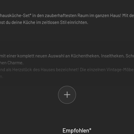
hausküche-Set* in den zauberhaftesten Raum im ganzen Haus! Mit de
st du deine Küche im zeitlosen Stil einrichten.
mit einer komplett neuen Auswahl an Küchentheken, Inseltheken, Schr
chen Charme.
und als Herzstück des Hauses bezeichnet! Die einzelnen Vintage-Möbel
n.
Empfohlen
*