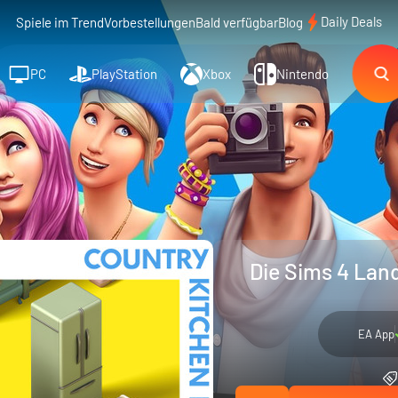
Daily Deals
Spiele im Trend
Vorbestellungen
Bald verfügbar
Blog
PC
PlayStation
Xbox
Nintendo
Die Sims 4 Lan
EA App