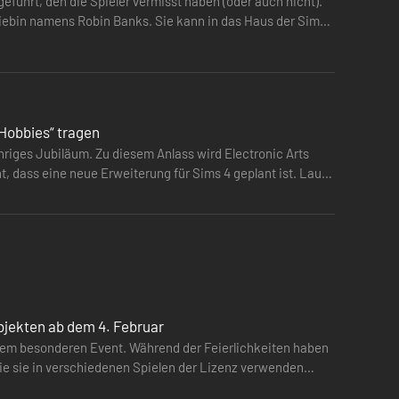
geführt, den die Spieler vermisst haben (oder auch nicht).
e Diebin namens Robin Banks. Sie kann in das Haus der Sims
 Hobbies“ tragen
hriges Jubiläum. Zu diesem Anlass wird Electronic Arts
t, dass eine neue Erweiterung für Sims 4 geplant ist. Laut
Objekten ab dem 4. Februar
inem besonderen Event. Während der Feierlichkeiten haben
die sie in verschiedenen Spielen der Lizenz verwenden