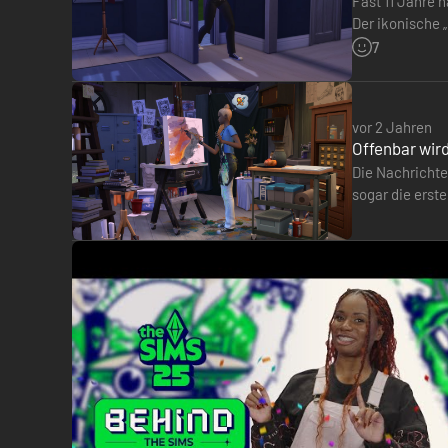
Fast 11 Jahre n
Der ikonische 
einbrechen, 
7
vor 2 Jahren
Offenbar wird
Die Nachrichte
sogar die erste
dem anadius-