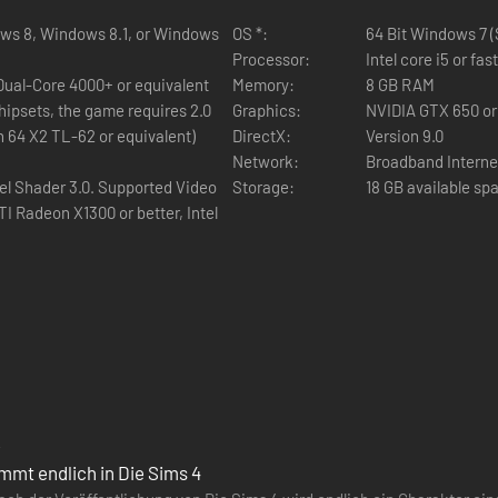
ows 8, Windows 8.1, or Windows
OS *:
64 Bit Windows 7 (SP
Processor:
Intel core i5 or fa
 Dual-Core 4000+ or equivalent
Memory:
8 GB RAM
hipsets, the game requires 2.0
Graphics:
NVIDIA GTX 650 or
n 64 X2 TL-62 or equivalent)
DirectX:
Version 9.0
Network:
Broadband Interne
el Shader 3.0. Supported Video
Storage:
18 GB available sp
I Radeon X1300 or better, Intel
mmt endlich in Die Sims 4