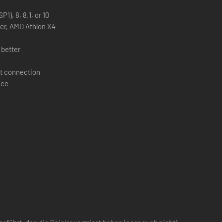
1), 8, 8.1, or 10
ster, AMD Athlon X4
 better
t connection
ace