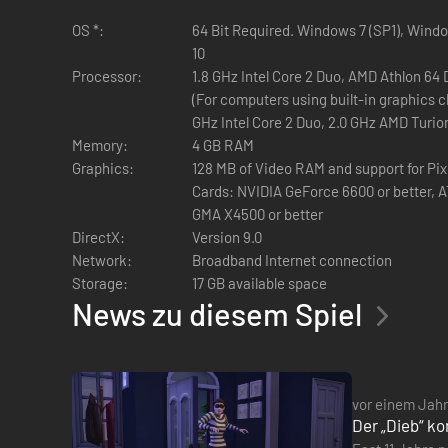
OS *:
64 Bit Required. Windows 7 (SP1), Wind
10
Processor:
1.8 GHz Intel Core 2 Duo, AMD Athlon 64
(For computers using built-in graphics c
GHz Intel Core 2 Duo, 2.0 GHz AMD Turio
Memory:
4 GB RAM
Graphics:
128 MB of Video RAM and support for Pix
Cards: NVIDIA GeForce 6600 or better, AT
GMA X4500 or better
DirectX:
Version 9.0
Network:
Broadband Internet connection
Storage:
17 GB available space
News zu diesem Spiel
vor einem Jahr
Der „Dieb“ ko