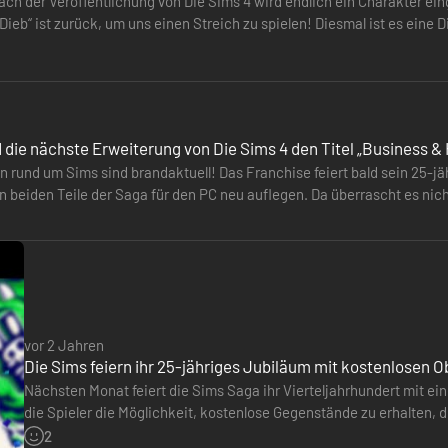
ach der Veröffentlichung von Die Sims 4 wird endlich ein Charakter ein
„Dieb“ ist zurück, um uns einen Streich zu spielen! Diesmal ist es ein
während…
 die nächste Erweiterung von Die Sims 4 den Titel „Business &
n rund um Sims sind brandaktuell! Das Franchise feiert bald sein 25-jä
n beiden Teile der Saga für den PC neu auflegen. Da überrascht es nich
Account…
vor 2 Jahren
Die Sims feiern ihr 25-jähriges Jubiläum mit kostenlosen 
Nächsten Monat feiert die Sims Saga ihr Vierteljahrhundert mit e
die Spieler die Möglichkeit, kostenlose Gegenstände zu erhalten, 
können. Für Die Sims 4 wird es ein kostenloses Update mit über…
2