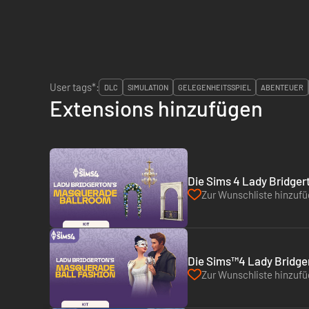
User tags*:
DLC
SIMULATION
GELEGENHEITSSPIEL
ABENTEUER
Extensions hinzufügen
Die Sims 4 Lady Bridger
Zur Wunschliste hinzuf
Die Sims™4 Lady Bridge
Zur Wunschliste hinzuf