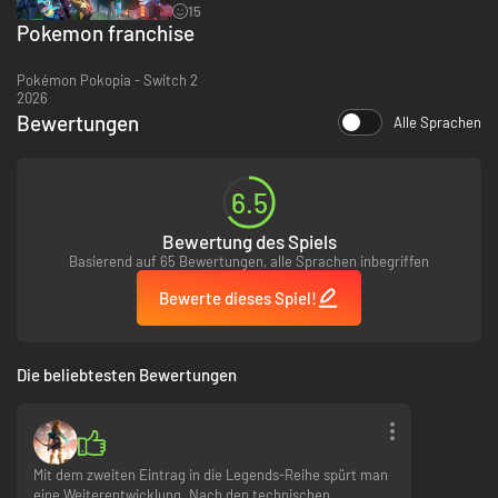
15
Pokemon franchise
Die Mega-Entwicklung ist zurück!
In Illumina City können Pokémon mit einer Mega-Entwicklung über eine
Pokémon Pokopia - Switch 2
gewöhnliche Entwicklung hinausgehen! Wenn der Schlüssel-Stein eines
2026
Trainers auf den Mega-Stein eines seiner Pokémon reagiert, wird das
Bewertungen
Alle Sprachen
Pokémon nicht einfach nur seine Form und Größe ändern – es wird
ungeahnte Kräfte freisetzen, die das Blatt im Kampf wenden können!
6.5
Bewertung des Spiels
Basierend auf 65 Bewertungen, alle Sprachen inbegriffen
Bewerte dieses Spiel!
Die beliebtesten Bewertungen
Mit dem zweiten Eintrag in die Legends-Reihe spürt man
eine Weiterentwicklung. Nach den technischen