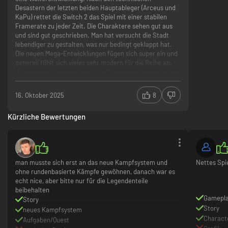
Desastern der letzten beiden Hauptableger (Arceus und
KaPu) rettet die Switch 2 das Spiel mit einer stabilen
Framerate zu jeder Zeit. Die Charaktere sehen gut aus
und sind gut geschrieben. Man hat versucht die Stadt
lebendiger zu gestalten, was nur bedingt geklappt hat.
Die neuen Mega-Entwicklungen fügen sich super ein und
generell fühlt sich vieles sehr modern für die Reihe an.
Wenn man nicht zu sehr auf die Texturen achtet, wird
man sehr viel Spaß mit diesem Spiel haben.
Spannendes Kampfsystem
16. Oktober 2025
8
Stabile 60 FPS
Neue Mega-Entwicklungen
Kürzliche Bewertungen
Pop-ins
Texturen auf PS2-Level
man musste sich erst an das neue Kampfsystem und
Nettes Spi
ohne rundenbasierte Kämpfe gewöhnen, danach war es
echt nice, aber bitte nur für die Legendenteile
beibehalten
Gamepl
Story
Story
neues Kampfsystem
Charact
Aufgaben/Quest