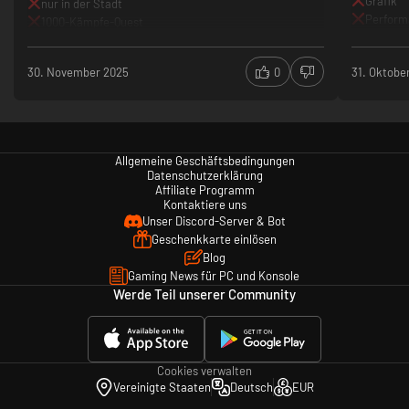
Grafik
nur in der Stadt
Perfor
1000-Kämpfe-Quest
30. November 2025
0
31. Oktobe
Allgemeine Geschäftsbedingungen
Datenschutzerklärung
Affiliate Programm
Kontaktiere uns
Unser Discord-Server & Bot
Geschenkkarte einlösen
Blog
Gaming News für PC und Konsole
Werde Teil unserer Community
Cookies verwalten
Vereinigte Staaten
Deutsch
EUR