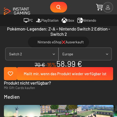
PC
PlayStation
Xbox
Nintendo
Pokémon-Legenden: Z-A – Nintendo Switch 2 Edition -
Switch 2
Nintendo eShop
Ausverkauft
Switch 2
Europe
58.99 €
70 €
-16%
Mailt mir, wenn das Produkt wieder verfügbar ist
Produkt nicht verfügbar?
Mit Gift Cards kaufen
Medien