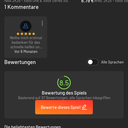
8.79 €
NBA 2K26 - Xbox One & Xbox Series X|S
WWE 2K26 - Xbox Ser
1 Kommentare
Wollte mich erstmal
bedanken für das
schnelle helfen und
Vor 6 Monaten
dem beinahe
Problemlosen Kauf
von Anno. Wie
Bewertungen
Alle Sprachen
gesagt vielen Dank
und macht weiter so!
8.5
Bewertung des Spiels
Basierend auf 97 Bewertungen, alle Sprachen inbegriffen
Bewerte dieses Spiel!
Die beliebtesten Bewertungen