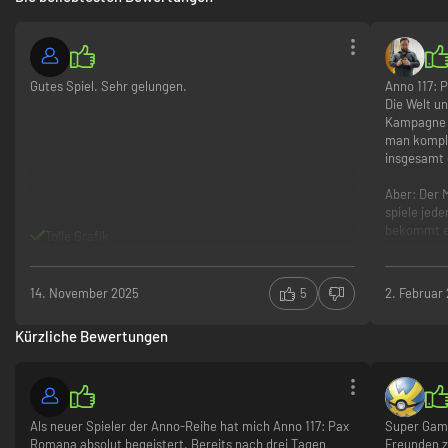
Gutes Spiel. Sehr gelungen.
Anno 117: 
Die Welt un
Kampagne f
man komplet
insgesamt 
Aber: Der M
spiele jed
bekommt es 
Tolle Grafik
bereitzust
wechselnde
können wir
14. November 2025
5
2. Februar
nicht einm
Kürzliche Bewertungen
Fazit: Groß
desaströse
Als neuer Spieler der Anno-Reihe hat mich Anno 117: Pax
Super Gam
Romana absolut begeistert. Bereits nach drei Tagen
Freunden 