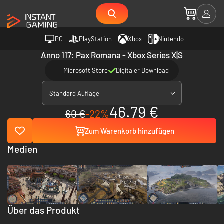
PC
PlayStation
Xbox
Nintendo
Anno 117: Pax Romana - Xbox Series X|S
Microsoft Store
Digitaler Download
Standard Auflage
46.79 €
60 €
-22%
Zum Warenkorb hinzufügen
Medien
Über das Produkt