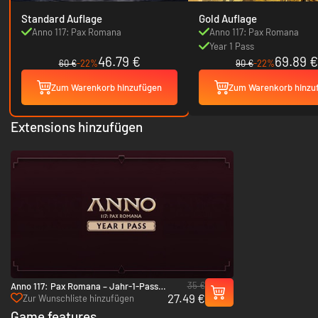
Standard Auflage
Gold Auflage
Anno 117: Pax Romana
Anno 117: Pax Romana
Year 1 Pass
46.79 €
69.89 €
60 €
-22%
90 €
-22%
Zum Warenkorb hinzufügen
Zum Warenkorb hinzu
Extensions hinzufügen
35 €
Anno 117: Pax Romana – Jahr-1-Pass -
27.49 €
Xbox Series X|S
Zur Wunschliste hinzufügen
Game features