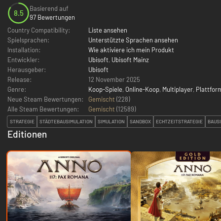
Basierend auf
8.5
97 Bewertungen
Country Compatibility:
Liste ansehen
Spielsprachen:
Unterstützte Sprachen ansehen
Installation:
Wie aktiviere ich mein Produkt
Entwickler:
Ubisoft
,
Ubisoft Mainz
Herausgeber:
Ubisoft
Release:
12 November 2025
Genre:
Koop-Spiele
,
Online-Koop
,
Multiplayer
,
Plattfor
Neue Steam Bewertungen:
Gemischt
(228)
Alle Steam Bewertungen:
Gemischt
(
12589
)
STRATEGIE
STÄDTEBAUSIMULATION
SIMULATION
SANDBOX
ECHTZEITSTRATEGIE
BAUS
Editionen