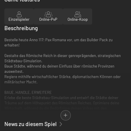
Einzelspieler
Online-PvP
Online-Koop
Beschreibung
Bestelle heute Anno 117: Pax Romana vor, um das Builder Pack zu
erhalten!
Gestalte das Römische Reich in dieser genreprägenden, strategischen
Städtebau-Simulation.
Baue Städte, während du deinen Einfluss über römische Provinzen
ausweitest.
Regiere mithilfe wirtschaftlicher Stärke, diplomatischem Können oder
militärischer Macht.
BAUE, HANDLE, ERWEITERE
Erlebe die beste Städtebau-Simulation und entwirf die Städte deiner
Träume auf dem Höhepunkt des Römischen Reiches. Optimiere deine
Wirtschaft, während du die Bedürfnisse deines Volkes mit den
unerbittlichen Forderungen des Kaisers in Einklang bringst. Baue auf dem
Land, das du siehst, vom wunderschönen Landesinneren Latiums bis zu
News zu diesem Spiel
den geheimnisvollen keltischen Sumpfgebieten von Albion ... wo kein
zivilisierter Römer sein will.