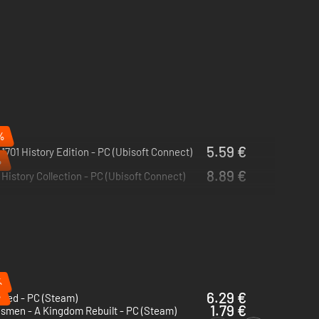
%
5.59 €
1701 History Edition - PC (Ubisoft Connect)
%
8.89 €
History Collection - PC (Ubisoft Connect)
%
%
6.29 €
shed - PC (Steam)
1.79 €
smen - A Kingdom Rebuilt - PC (Steam)