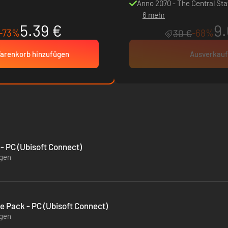
Anno 2070 - The Central Stat
6 mehr
5.39 €
9.
-73%
-68%
30 €
arenkorb hinzufügen
Ausverkauf
- PC (Ubisoft Connect)
ügen
 Pack - PC (Ubisoft Connect)
ügen