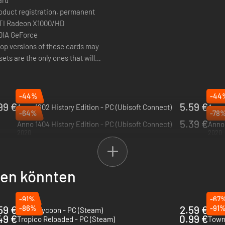
oduct registration, permanent
TI Radeon X1000/HD
ets are the only ones that will
minimum requirement listings,
res a UPlay
-44%
-44
99 €
5.59 €
Anno 1602 History Edition - PC (Ubisoft Connect)
Anno 
-64%
-78
2024
2024
5.39 €
Anno 1404 History Edition - PC (Ubisoft Connect)
Anno 
2020
2020
llen könnten
-91%
-67
59 €
-86%
2.59 €
-91
Cartel Tycoon - PC (Steam)
Bani
49 €
0.99 €
Tropico Reloaded - PC (Steam)
Town