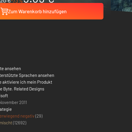
20 €
-73%
Zum Warenkorb hinzufügen
ste ansehen
terstützte Sprachen ansehen
 aktiviere ich mein Produkt
e Byte
,
Related Designs
isoft
 November 2011
ategie
erwiegend negativ
(29)
mischt
(
12692
)