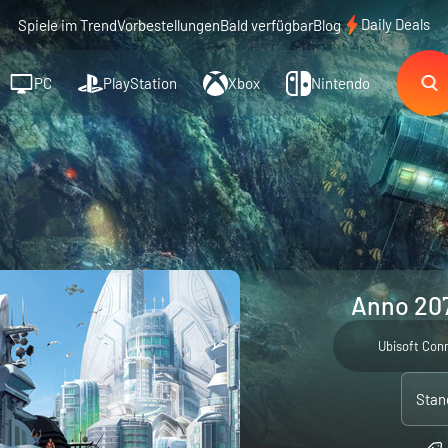
Daily Deals
Spiele im Trend
Vorbestellungen
Bald verfügbar
Blog
PC
PlayStation
Xbox
Nintendo
Anno 207
Ubisoft Con
Stan