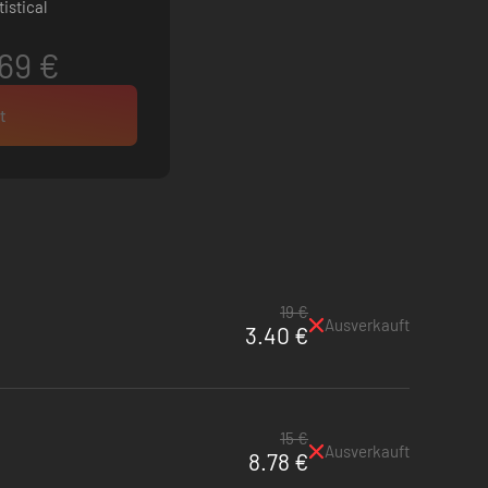
istical
69 €
t
19 €
Ausverkauft
3.40 €
15 €
Ausverkauft
8.78 €