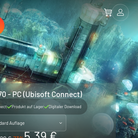
0 - PC (Ubisoft Connect)
nect
Produkt auf Lager
Digitaler Download
dard Auflage
5.39 €