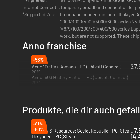
Internet Connection:
Temporary broadband connection for pr
*Supported Video Cards at Time of Release:
broadband connection for multiplayer.
A
2000/3000/4000/5000/6000 series NVIDIA GeForce
7/8/9/100/200/300/400/500 series Laptop versions of these cards may
work, but are not supported. These chips
Anno franchise
run this game. For the most up-to-date 
please visit the FAQ on our support website at: . Requi
account
-53%
27.
Anno 117: Pax Romana - PC (Ubisoft Connect)
2025
Anno 1503 History Edition - PC (Ubisoft Connect)
2024
Produkte, die dir auch gefa
-81%
-50%
7.
Workers & Resources: Soviet Republic - PC (Steam)
14.
Desynced - PC (Steam)