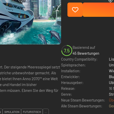
Basierend auf
7.5
45 Bewertungen
Country Compatibility:
Li
Spielsprachen:
Un
rt. Der steigende Meeresspiegel setzt
Installation:
Wie
dstriche unbewohnbar gemacht. Als
Entwickler:
Blu
e bietet Ihnen Anno 2070™ eine Welt
Herausgeber:
Ub
ie und Handel im bisher
Release:
16
tern müssen. Ebnen Sie den Weg für
Genre:
Str
Neue Steam Bewertungen:
Üb
Alle Steam Bewertungen:
Ge
N
SIMULATION
FUTURISTISCH
...