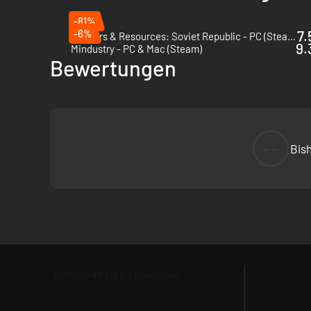
-81%
-6%
7.
Workers & Resources: Soviet Republic - PC (Steam)
9.
Mindustry - PC & Mac (Steam)
Bewertungen
--
Bis