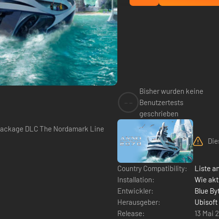
Bisher wurden keine
--
Benutzertests
geschrieben
e Package DLC The Nordamark Line
Die
Country Compatibility:
Liste a
Installation:
Wie akt
Entwickler:
Blue By
Herausgeber:
Ubisoft
Release:
13 Mai 