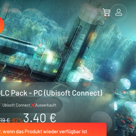
LC Pack - PC (Ubisoft Connect)
Ubisoft Connect
Ausverkauft
3.40 €
19 €
-82%
r, wenn das Produkt wieder verfügbar ist