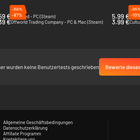
-68%
-95
59 €
-87%
5.99 €
-10
Banished - PC (Steam)
Infra
39 €
3.99 €
Offworld Trading Company - PC & Mac (Steam)
Cultu
her wurden keine Benutzertests geschrieben
Bewerte dieses
Allgemeine Geschäftsbedingungen
Datenschutzerklärung
Affiliate Programm
Kontaktiere uns