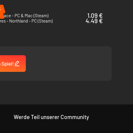
%
%
1.09 €
Space - PC & Mac (Steam)
4.49 €
res - Northland - PC (Steam)
 Spiel!
Werde Teil unserer Community