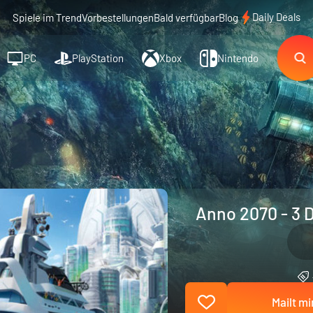
Daily Deals
Spiele im Trend
Vorbestellungen
Bald verfügbar
Blog
PC
PlayStation
Xbox
Nintendo
Anno 2070 - 3 D
Mailt mi