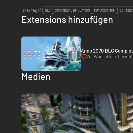
User tags*:
DLC
STÄDTEBAUSIMULATION
FUTURISTISCH
ECHTZEI
Extensions hinzufügen
Anno 2070 DLC Complete
Zur Wunschliste hinzuf
Medien