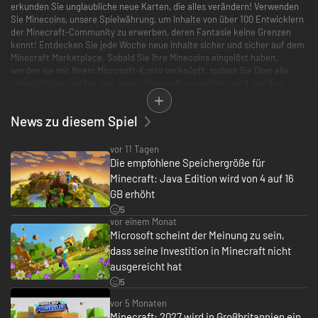
erkunden Sie unglaubliche neue Karten, die alles verändern! Verwenden
Sie Minecoins, unsere Spielwährung, um Inhalte von über 100 Entwicklern
der Minecraft-Community zu erwerben, deren Fantasie keine Grenzen
kennt! Entdecken Sie jede Woche neue Inhalte sicher und sicher auf dem
Minecraft Marketplace. Sobald Sie Ihre Minecoins eingelöst haben,
werden sie mit Ihrem Microsoft-Konto verknüpft, sodass Sie über alle
unterstützten Geräte, auf denen Minecraft ausgeführt wird, auf Ihre
Münzen und Einkäufe zugreifen können
News zu diesem Spiel
vor 11 Tagen
Die empfohlene Speichergröße für
Minecraft: Java Edition wird von 4 auf 16
GB erhöht
5
vor einem Monat
Microsoft scheint der Meinung zu sein,
dass seine Investition in Minecraft nicht
ausgereicht hat
5
vor 5 Monaten
Minecraft: 2027 wird in Großbritannien ein