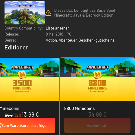
Dieses DLC benötigt das Basis Spiel
Minecraft: Java & Bedrock Edition
Country Compatibility:
Liste ansehen
Release:
8 Mai 2018 - PC
Genre:
Action
,
Abenteuer
,
Geschenkgutscheine
Editionen
Minecoins
8800 Minecoins
13.69 €
34.99 €
20 €
-32%
Zum Warenkorb hinzufügen
Ausverkauft