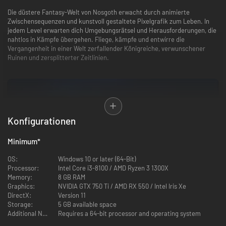
Die düstere Fantasy-Welt von Nosgoth erwacht durch animierte
Zwischensequenzen und kunstvoll gestaltete Pixelgrafik zum Leben. In
jedem Level erwarten dich Umgebungsrätsel und Herausforderungen, die
nahtlos in Kämpfe übergehen. Fliege, kämpfe und entwirre die
Vergangenheit in einer Welt zerfallender Königreiche, verwunschener
Ruinen und zersplitterter Zeitlinien.
Konfigurationen
Minimum
*
OS:
Windows 10 or later (64-Bit)
Processor:
Intel Core i3-8100 / AMD Ryzen 3 1300X
Memory:
8 GB RAM
Graphics:
NVIDIA GTX 750 Ti / AMD RX 550 / Intel Iris Xe
DirectX:
Version 11
Storage:
5 GB available space
2D-Action-Plattformer
Additional Notes:
Requires a 64-bit processor and operating system