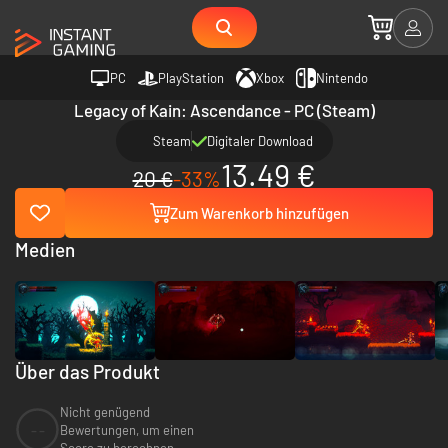
PC
PlayStation
Xbox
Nintendo
Legacy of Kain: Ascendance - PC (Steam)
Steam
Digitaler Download
13.49 €
20 €
-33%
Zum Warenkorb hinzufügen
Medien
Über das Produkt
Nicht genügend
--
Bewertungen, um einen
Score zu berechnen