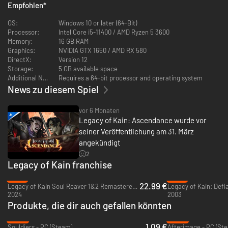
Kombiniere Nahkampfangriffe, ausweichende Sprünge und
Empfohlen
*
übernatürliche Attacken in flüssigem, brutalem Kampf.
OS:
Windows 10 or later (64-Bit)
Processor:
Intel Core i5-11400 / AMD Ryzen 5 3600
Memory:
16 GB RAM
Graphics:
NVIDIA GTX 1650 / AMD RX 580
DirectX:
Version 12
Storage:
5 GB available space
Additional Notes:
Requires a 64-bit processor and operating system
News zu diesem Spiel
vor 6 Monaten
Legacy of Kain: Ascendance wurde vor
seiner Veröffentlichung am 31. März
angekündigt
2
Mehrere Protagonisten
Legacy of Kain franchise
Setze Kains vampirische Kräfte ein und dominiere das Schlachtfeld.
-21%
-74%
Spiele Raziel als menschlicher Sarafan-Ritter vor seinem Fall und erlebe
22.99 €
Legacy of Kain Soul Reaver 1&2 Remastered - PC (Steam)
Legacy of Kain: Defi
ihn dann erstmals in seiner vampirischen Gestalt. Die Vampirin Elaleth
2024
2003
bringt einen aggressiven Stil mit schneller, gnadenloser Offensive ins
Produkte, die dir auch gefallen könnten
Spiel.
-95%
-93%
1.09 €
Souldiers - PC (Steam)
Afterimage - PC (St