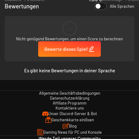
Originalmusik
Bewertungen
Alle Sprachen
Ascendance bietet einen kraftvollen, originalen Soundtrack von
Celldweller.
--
Bekannte Sprecher
Nicht genügend Bewertungen, um einen Score zu berechnen
Mit den ikonischen Stimmen von Legacy of Kain: Michael Bell, Simon
Templeman, Richard Doyle und Anna Gunn.
Bewerte dieses Spiel!
Es gibt keine Bewertungen in deiner Sprache
Allgemeine Geschäftsbedingungen
Datenschutzerklärung
Affiliate Programm
Kontaktiere uns
Unser Discord-Server & Bot
Geschenkkarte einlösen
Blog
Gaming News für PC und Konsole
Werde Teil unserer Community