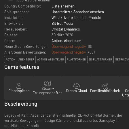
Country Compatibility:
Liste ansehen
Spielsprachen:
Unterstützte Sprachen ansehen
Installation:
Wie aktiviere ich mein Produkt
Entwickler:
Bit Bot Media
Herausgeber:
Crystal Dynamics
Release:
30 März 2026
Genre:
Action
,
Abenteuer
Neue Steam Bewertungen:
Überwiegend negativ
(10)
Alle Steam Bewertungen:
Überwiegend negativ
(
456
)
ACTION
ABENTEUER
ACTION-ABENTEUER
PLATTFORMER
2D-PLATTFORMER
METROIDV
Game features
Steam-
Einzelspieler
Steam Cloud
Familienbibliothek
Co
Errungenschaften
Unt
Beschreibung
Legacy of Kain: Ascendance ist ein schneller 2D-Action-Plattformer, der
vertikale Bewegungen, flüssige Kämpfe und skillbasiertes Gameplay in
den Mittelpunkt stellt