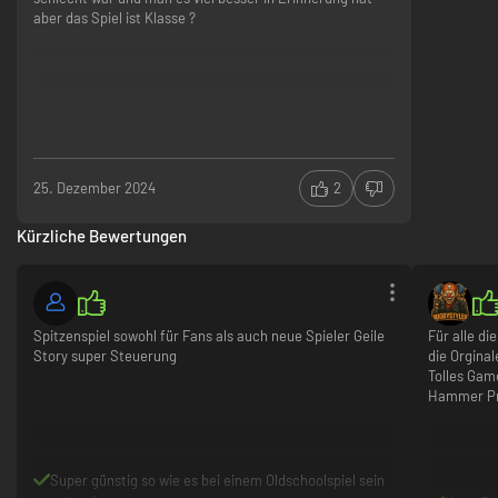
aber das Spiel ist Klasse ?
25. Dezember 2024
2
Kürzliche Bewertungen
Spitzenspiel sowohl für Fans als auch neue Spieler Geile
Für alle d
Story super Steuerung
die Orginal
Tolles Game
Hammer Pr
Super günstig so wie es bei einem Oldschoolspiel sein