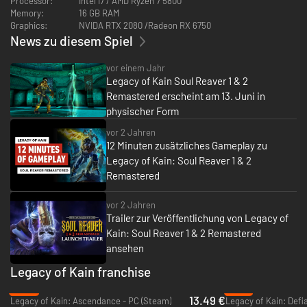
Processor:
Intel i7 / AMD Ryzen 7 5800
Memory:
16 GB RAM
Graphics:
NVIDA RTX 2080 /Radeon RX 6750
News zu diesem Spiel
vor einem Jahr
Legacy of Kain Soul Reaver 1 & 2
Remastered erscheint am 13. Juni in
physischer Form
vor 2 Jahren
12 Minuten zusätzliches Gameplay zu
Legacy of Kain: Soul Reaver 1 & 2
Remastered
vor 2 Jahren
Trailer zur Veröffentlichung von Legacy of
Kain: Soul Reaver 1 & 2 Remastered
ansehen
Legacy of Kain franchise
-33%
-74%
13.49 €
Legacy of Kain: Ascendance - PC (Steam)
Legacy of Kain: Defi