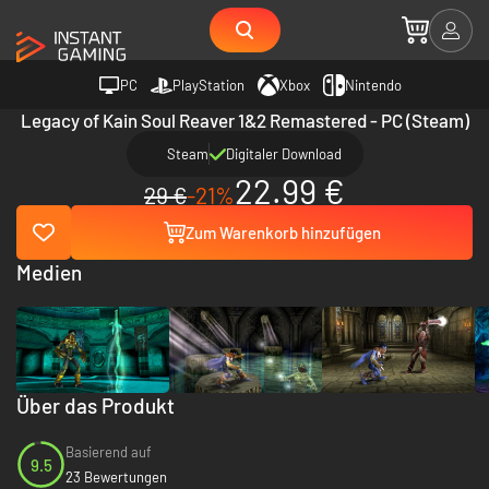
PC
PlayStation
Xbox
Nintendo
Legacy of Kain Soul Reaver 1&2 Remastered - PC (Steam)
Steam
Digitaler Download
22.99 €
29 €
-21%
Zum Warenkorb hinzufügen
Medien
Über das Produkt
Basierend auf
9.5
23 Bewertungen