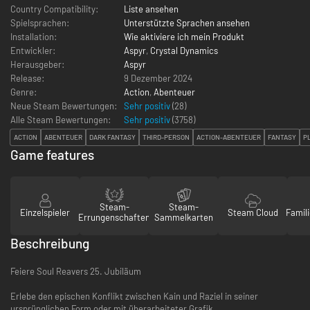
Country Compatibility:
Liste ansehen
Spielsprachen:
Unterstützte Sprachen ansehen
Installation:
Wie aktiviere ich mein Produkt
Entwickler:
Aspyr
,
Crystal Dynamics
Herausgeber:
Aspyr
Release:
9 Dezember 2024
Genre:
Action
,
Abenteuer
Neue Steam Bewertungen:
Sehr positiv
(28)
Alle Steam Bewertungen:
Sehr positiv
(
3758
)
ACTION
ABENTEUER
DARK FANTASY
THIRD-PERSON
ACTION-ABENTEUER
FANTASY
P
Game features
Steam-
Steam-
Einzelspieler
Steam Cloud
Famili
Errungenschaften
Sammelkarten
Beschreibung
Feiere Soul Reavers 25. Jubiläum
Erlebe den epischen Konflikt zwischen Kain und Raziel in seiner
ursprünglichen Form oder mit überarbeiteter Grafik.