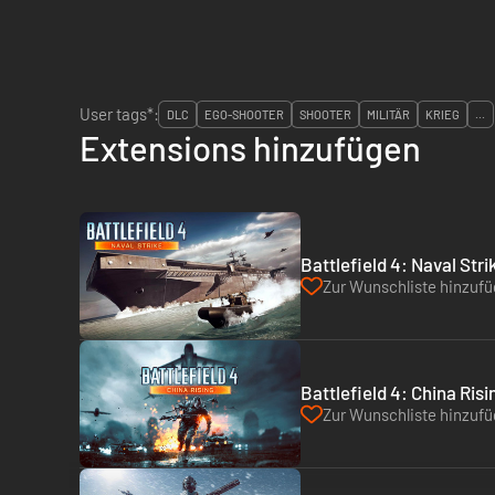
User tags*:
DLC
EGO-SHOOTER
SHOOTER
MILITÄR
KRIEG
...
Extensions hinzufügen
Battlefield 4: Naval Stri
Zur Wunschliste hinzuf
Battlefield 4: China Risi
Zur Wunschliste hinzuf