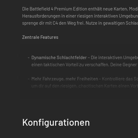
Die Battlefield 4 Premium Edition enthält neue Karten, Mo
Herausforderungen in einer riesigen interaktiven Umgebun
sprenge dir mit C4 den Weg frei. Nutze in gewaltigen Schla
Zentrale Features
Dynamische Schlachtfelder
– Die interaktiven Umgebu
einen taktischen Vorteil zu verschaffen. Deine Gegner 
Mehr Fahrzeuge, mehr Freiheiten
– Kontrolliere das 
um dir auf den riesigen, chaotischen Karten einen Vort
Intensive Einzelspieler-Kampagne
– Vor dem Hinterg
trotz aller Widrigkeiten wohlbehalten nach Hause brin
Konfigurationen
Premium Edition enthält: