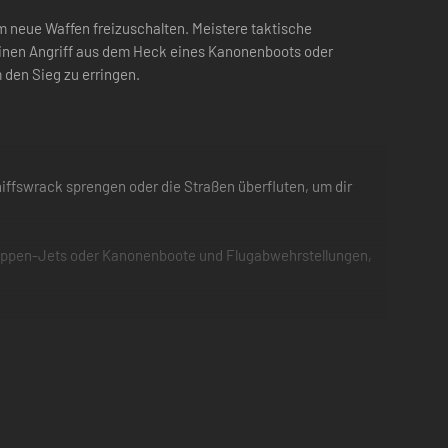
m neue Waffen freizuschalten. Meistere taktische
einen Angriff aus dem Heck eines Kanonenboots oder
 den Sieg zu erringen.
iffswrack sprengen oder die Straßen überfluten, um dir
nkappen-Jets oder Kanonenboote und Flugabwehrstellungen,
nische VIPs aus Shanghai evakuieren und deinen Squad