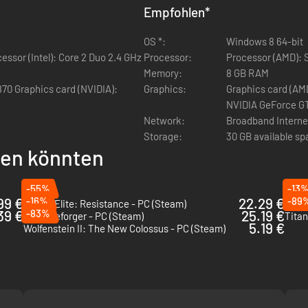
8 exklusive Aufträge, neue Modi und mehr.
Empfohlen
*
 mit den neuesten Camos, Bemalungen, Emblemen und Erkennungsmark
OS *:
Windows 8 64-bit
essor (Intel): Core 2 Duo 2.4 GHz
Processor:
Processor (AMD): 
Memory:
8 GB RAM
70 Graphics card (NVIDIA):
ze dich so schnell wie möglich in die Schlacht. Dank deiner bevorzugt
Graphics:
Graphics card (AM
NVIDIA GeForce G
Network:
Broadband Interne
gen, XP-Boosts und Anpassungen, die nur Premium-Mitgliedern zur Ve
Storage:
30 GB available s
llen könnten
-55%
-13
99 €
-16%
22.29 €
-89
Sniper Elite: Resistance - PC (Steam)
39 €
-83%
25.19 €
Arma Reforger - PC (Steam)
Titan
5.19 €
Wolfenstein II: The New Colossus - PC (Steam)