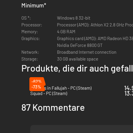
Alle 5 Erweiterungspacks
– Hol dir 20 neue Karten, 4
Minimum
*
OS *:
Exklusive Personalisierungsoptionen
Windows 8 32-bit
– Schmücke dich
Processor:
gibt es unzählige Kombinationsmöglichkeiten.
Processor (AMD): Athlon X2 2.8 GHz Proc
Memory:
4 GB RAM
Graphics:
Bevorzugte Position in Server-Warteschlangen
Graphics card (AMD): AMD Radeon HD 38
– Stür
ausschalten.
Nvidia GeForce 8800 GT
Network:
Broadband Internet connection
Storage:
12 Bonus-Battlepacks
30 GB available space
– Sichere dir Waffenerweiterun
Produkte, die dir auch gefa
-62%
-73%
14.
Six Days in Fallujah - PC (Steam)
13.
Squad - PC (Steam)
87 Kommentare