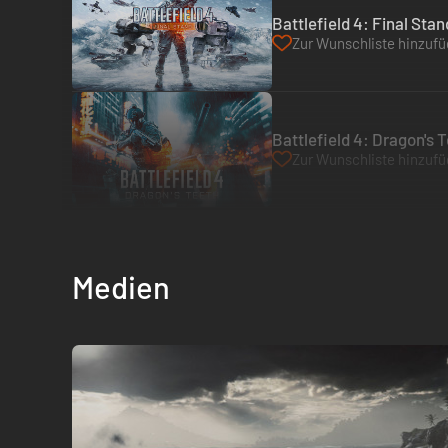
Battlefield 4: Final Stan
Zur Wunschliste hinzuf
Battlefield 4: Dragon's 
Zur Wunschliste hinzuf
Medien