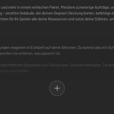
di und mehr in einem einfachen Paket. Meistere schwierige Aufträge, u
g – zerstöre Gebäude, die deinen Gegnern Deckung bieten, befehlige 
chten für 64 Spieler alle deine Ressourcen und nutze deine Stärken, um
ngen reagieren in Echtzeit auf deine Aktionen. Du kannst also ein Sch
werden nie erfahren, was passiert ist.
Schlachtfeld mit Dutzenden von Fahrzeugen. Steuere Helikopter, Tar
eil zu verschaffen.
rund wachsender internationaler Spannungen musst du einige amerika
gen.