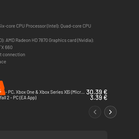
en. Angesichts der Ausrüstung für alle 4 Kampfrollen
Six-core CPU Processor (Intel): Quad-core CPU
en Position kannst du den Feind noch schneller
D): AMD Radeon HD 7870 Graphics card (Nvidia):
TX 660
t connection
rfügung stehen.
pace
%
%
30.39 €
Gears 5 - PC, Xbox One & Xbox Series X|S (Microsoft Store)
3.39 €
fall 2 - PC (EA App)