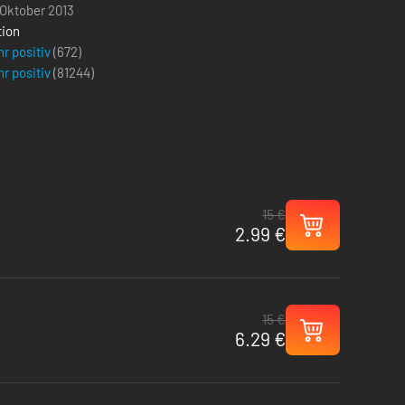
 Oktober 2013
tion
r positiv
(672)
r positiv
(
81244
)
15 €
2.99 €
15 €
6.29 €