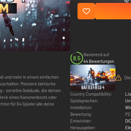
Basierend auf
8.5
44 Bewertungen
odi und mehr in einem einfachen
Die
uschalten. Meistere taktische
g – zerstöre Gebäude, die deinen
Country Compatibility:
Li
 Heck eines Kanonenboots oder
Spielsprachen:
Un
hten für 64 Spieler alle deine
Installation:
Wie
Bewertung:
PE
Entwickler:
DI
Herausgeber:
Ele