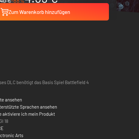
40 €
-88%
Zum Warenkorb hinzufügen
ses DLC benötigt das Basis Spiel Battlefield 4
ste ansehen
terstützte Sprachen ansehen
 aktiviere ich mein Produkt
GI 18
CE
ctronic Arts