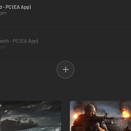
d - PC (EA App)
ügen
Teeth - PC (EA App)
ügen