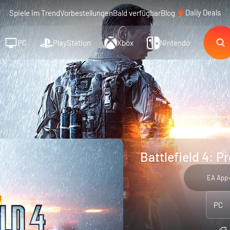
Daily Deals
Spiele im Trend
Vorbestellungen
Bald verfügbar
Blog
PC
PlayStation
Xbox
Nintendo
Battlefield 4: P
EA App
PC