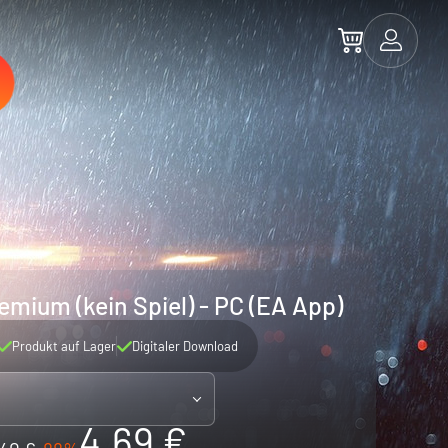
remium (kein Spiel) - PC (EA App)
Produkt auf Lager
Digitaler Download
4.69 €