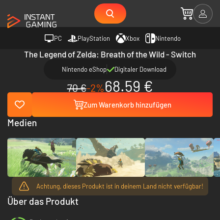
PC
PlayStation
Xbox
Nintendo
The Legend of Zelda: Breath of the Wild - Switch
Nintendo eShop
Digitaler Download
68.59 €
70 €
-2%
Zum Warenkorb hinzufügen
Medien
Achtung, dieses Produkt ist in deinem Land nicht verfügbar!
Über das Produkt