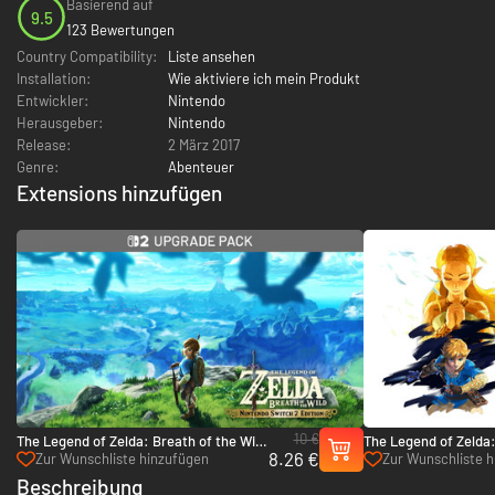
Basierend auf
9.5
123 Bewertungen
Country Compatibility:
Liste ansehen
Installation:
Wie aktiviere ich mein Produkt
Entwickler:
Nintendo
Herausgeber:
Nintendo
Release:
2 März 2017
Genre:
Abenteuer
Extensions hinzufügen
10 €
The Legend of Zelda: Breath of the Wild
The Legend of Zelda:
8.26 €
– Nintendo Switch 2 Edition Upgrade
Wild Expansion Pass 
Zur Wunschliste hinzufügen
Zur Wunschliste 
Pack - Switch 2
Beschreibung