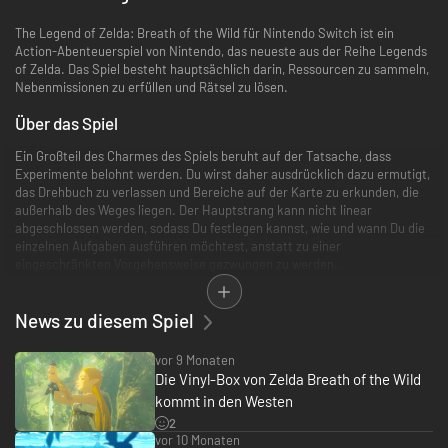
The Legend of Zelda: Breath of the Wild für Nintendo Switch ist ein
Action-Abenteuerspiel von Nintendo, das neueste aus der Reihe Legends
of Zelda. Das Spiel besteht hauptsächlich darin, Ressourcen zu sammeln,
Nebenmissionen zu erfüllen und Rätsel zu lösen.
Über das Spiel
Ein Großteil des Charmes des Spiels beruht auf der Tatsache, dass
Experimente belohnt werden. Du wirst daher ausdrücklich dazu ermutigt,
das Drehbuch zu verlassen und Bereiche auf der Karte zu erkunden, die
außerhalb des Weges liegen. Der Hauptstrang kann nicht linear
abgeschlossen werden, sodass Du festlegen kannst, wie und wann Du die
einzelnen Aufgaben ausführen möchtest, anstatt zu einer
eingeschränkten Vorgehensweise gezwungen zu werden.
Die preisgekrönte Grafik, die Physik-Engine und die hochwertige
News zu diesem Spiel
Sprachausgabe des Spiels haben es zum Spiel des Jahres gekürt. Es
wurde als eines der besten Videospiele aller Zeiten angepriesen und ist
verständlicherweise das meistverkaufte Zelda Spiel überhaupt.
vor 9 Monaten
Die Vinyl-Box von Zelda Breath of the Wild
Worum geht’s?
kommt in den Westen
Das Reich von Hyrule hat einen alten Feind, Ganon, der gefangen war
2
vor 10 Monaten
(ungefähr hundert Jahre vor dem Beginn des Spiels).