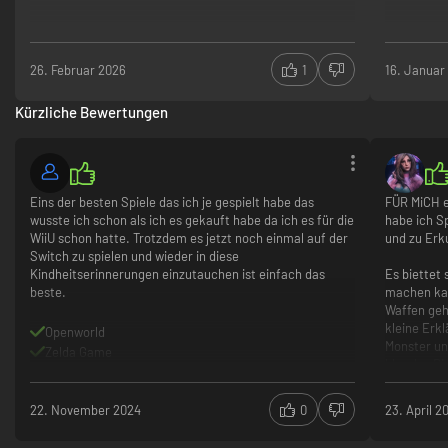
Freilassung der Göttlichen Bestien und der Lokalisierung des
Meisterschwerts, wird ein geheimes Ende freigeschaltet, in dem Link und
Zelda erkennen, dass sie zusammenarbeiten müssen, um Hyrule wieder
aufzubauen.
26. Februar 2026
1
16. Januar
The Legend of Zelda: Breath of the Wild for Nintendo Switch für PC ist bei
Kürzliche Bewertungen
Instant Gaming zum Bruchteil des Verkaufspreises erhältlich. Du erhältst
einen offiziellen Schlüssel und kannst das Spiel sofort spielen. Play smart.
Pay less.
Eins der besten Spiele das ich je gespielt habe das
FÜR MiCH e
wusste ich schon als ich es gekauft habe da ich es für die
habe ich S
WiiU schon hatte. Trotzdem es jetzt noch einmal auf der
und zu Erk
Switch zu spielen und wieder in diese
Kindheitserinnerungen einzutauchen ist einfach das
Es biettet
beste.
machen kan
Waffen geh
kleine Erk
Openworld
Monster un
Zelda Game
klar das Di
gebieten B
Waffen Kap
22. November 2024
0
23. April 2
Waffenmate
soll in Die