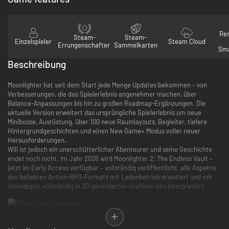
Re
Steam-
Steam-
Einzelspieler
Steam Cloud
Errungenschaften
Sammelkarten
Sma
Beschreibung
Moonlighter hat seit dem Start jede Menge Updates bekommen – von
Verbesserungen, die das Spielerlebnis angenehmer machen, über
Balance-Anpassungen bis hin zu großen Roadmap-Ergänzungen. Die
aktuelle Version erweitert das ursprüngliche Spielerlebnis um neue
Minibosse, Ausrüstung, über 100 neue Raumlayouts, Begleiter, tiefere
Hintergrundgeschichten und einen New Game+ Modus voller neuer
Herausforderungen.
Will ist jedoch ein unerschütterlicher Abenteurer und seine Geschichte
endet noch nicht. Im Jahr 2026 wird Moonlighter 2: The Endless Vault –
jetzt im Early Access verfügbar – vollständig veröffentlicht, alle Aspekte
des beliebten Action-RPG-Formats mit Ladenbetrieb erweitert und mit
lebendigen, vollständig in 3D gerenderten Grafiken neu interpretiert.
Vor langer Zeit wurde bei einer archäologischen Ausgrabung eine Gruppe
von Toren entdeckt. Die Menschen erkannten schnell, dass diese alten