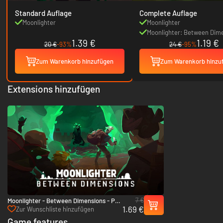
Standard Auflage
Complete Auflage
Moonlighter
Moonlighter
Moonlighter: Between Dim
1.39 €
1.19 €
20 €
-93%
24 €
-95%
Zum Warenkorb hinzufügen
Zum Warenkorb hinzu
Extensions hinzufügen
7 €
Moonlighter - Between Dimensions - PC
1.69 €
& Mac (Steam)
Zur Wunschliste hinzufügen
Game features