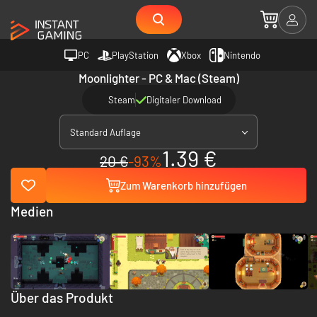
PC
PlayStation
Xbox
Nintendo
Moonlighter - PC & Mac (Steam)
Steam
Digitaler Download
Standard Auflage
1.39 €
20 €
-93%
Zum Warenkorb hinzufügen
Medien
Über das Produkt