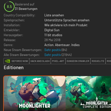
Basierend auf
8.5
31 Bewertungen
Country Compatibility:
Liste ansehen
Spielsprachen:
Unterstützte Sprachen ansehen
Installation:
Wie aktiviere ich mein Produkt
Entwickler:
Digital Sun
Herausgeber:
11 bit studios
Release:
28 Mai 2018
Genre:
Action
,
Abenteuer
,
Indies
Neue Steam Bewertungen:
Sehr positiv
(84)
Alle Steam Bewertungen:
Sehr positiv
(
21944
)
GEFORCE NOW
HACK AND SLASH
PIXEL-ART
DUNGEON CRAWLER
ROGUELITE
ROG
Editionen