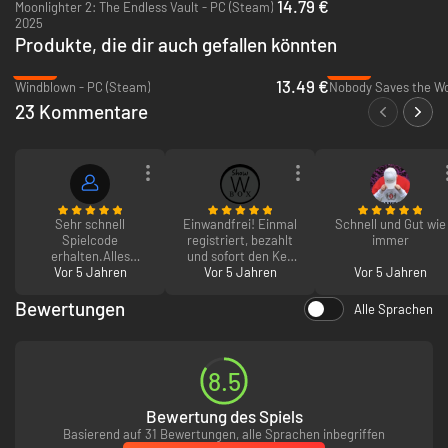
14.79 €
Moonlighter 2: The Endless Vault - PC (Steam)
KÄMPFE MIT STIL
2025
Produkte, die dir auch gefallen könnten
-46%
-83%
13.49 €
Windblown - PC (Steam)
Nobody Saves the Wo
23 Kommentare
Besiege verschiedene Feinde und Bosse und schwelge in der
herausfordernden und tiefen Kampfmechanik. Dein Überleben ist
abhängig von der meisterhaften Kontrolle deiner Waffen, präzisem
Sehr schnell
Einwandfrei! Einmal
Schnell und Gut wie
Spielcode
registriert, bezahlt
immer
Timing, überlegter Positionierung und einem guten Verständnis deiner
erhalten.Alles
und sofort den Key
Gegner und Umgebung. Wie du gegen deine Feinde kämpfst, ist dir
Vor 5 Jahren
bestens
Vor 5 Jahren
bekommen.
Vor 5 Jahren
überlassen.
gelaufen,danke und
Frohe Weihnachten.
Bewertungen
Alle Sprachen
BAU DAS DORF WIEDER AUF
:)
8.5
Bewertung des Spiels
Basierend auf 31 Bewertungen, alle Sprachen inbegriffen