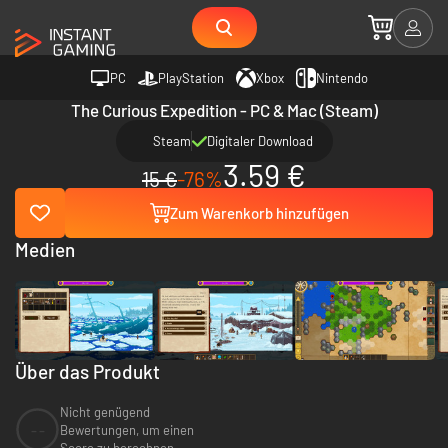
PC
PlayStation
Xbox
Nintendo
The Curious Expedition - PC & Mac (Steam)
Steam
Digitaler Download
3.59 €
15 €
-76%
Zum Warenkorb hinzufügen
Medien
Über das Produkt
Nicht genügend
--
Bewertungen, um einen
Score zu berechnen