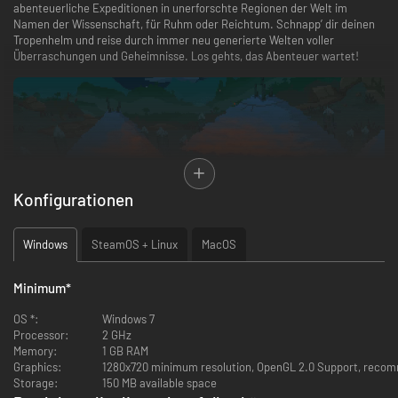
abenteuerliche Expeditionen in unerforschte Regionen der Welt im
Namen der Wissenschaft, für Ruhm oder Reichtum. Schnapp’ dir deinen
Tropenhelm und reise durch immer neu generierte Welten voller
Überraschungen und Geheimnisse. Los gehts, das Abenteuer wartet!
Konfigurationen
Windows
SteamOS + Linux
MacOS
Gameplay
Minimum
*
Erlebe
deine ganz persönlichen Abenteuer durch eine prozedurale
OS *:
Windows 7
Geschichte die jede Spielpartie einzigartig macht.
Processor:
2 GHz
Erkunde
prozedural generierte Welten die dich jedes mal vor neue
Memory:
1 GB RAM
Herausforderungen stellen.
Graphics:
1280x720 minimum resolution, OpenGL 2.0 Support, recom
Plane
und rüste deine Expeditionstruppe aus. Ein guter Abenteurer
Storage:
150 MB available space
ist auf alles vorbereitet.