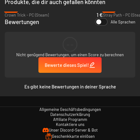
Produkte, die dir auch gefallen könnten
-95%
-91%
1 €
Crown Trick - PC (Steam)
Stray Path - PC (Ste
Bewertungen
Alle Sprachen
--
Nicht genügend Bewertungen, um einen Score zu berechnen
Bewerte dieses Spiel!
Es gibt keine Bewertungen in deiner Sprache
Manage
deine Ressourcen um deinen Treck am Leben und bei
Verstand zu halten.
Interagiere
mit einheimischen Stämmen. Betrete Dörfer, handle und
Allgemeine Geschäftsbedingungen
kommuniziere mit bisher unbekannten Zivilisationen.
Datenschutzerklärung
Plündere
mysteriöse Tempel für Ruhm und Reichtum, aber nimm
Affiliate Programm
dich in Acht vor dem Zorn der Götter der deine Expedition und die
Kontaktiere uns
gesamte Region ins Chaos stürzen kann.
Unser Discord-Server & Bot
Kämpfe und verteidige
deinen Treck gegen eine Vielzahl wilder Tiere,
Geschenkkarte einlösen