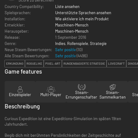
Country Compatibility:
Liste ansehen
Spielsprachen:
Unterstützte Sprachen ansehen
Installation:
Wie aktiviere ich mein Produkt
Entwickler:
Maschinen-Mensch
Herausgeber:
Maschinen-Mensch
Release:
1 September 2016
Genre:
Indies
,
Rollenspiele
,
Strategie
Neue Steam Bewertungen:
Sehr positiv
(10)
Alle Steam Bewertungen:
Sehr positiv
(
4496
)
ERKUNDUNG
ROGUELIKE
PIXEL-ART
RUNDENBASIERTE STRATEGIE
LOVECRAFT
DINOS
Game features
Steam-
Steam-
Einzelspieler
Multi-Player
St
Errungenschaften
Sammelkarten
Beschreibung
Curious Expedition ist eine Expeditions-Simulation im späten 19ten
Jahrhundert.
Begib dich mit berühmten Persönlichkeiten der Zeitgeschichte auf