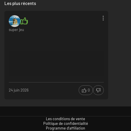
gloire et des trésors, mais attention aux pièges mortels et autres
Les plus récents
malédictions qui pourraient compromettre votre expédition et le
monde qui vous entoure.
Récupérez et utilisez
des trésors miraculeux pour obtenir des
avantages, mais méfiez-vous des effets secondaires imprévisibles.
Combattez et défendez
votre expédition contre un large éventail
super jeu
d'animaux sauvages, de créatures mystiques et même de
dinosaures.
24 juin 2026
0
Les conditions de vente
Politique de confidentialité
Programme d'affiliation