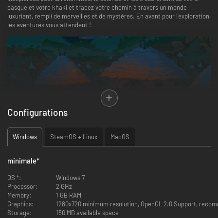
casque et votre khaki et tracez votre chemin à travers un monde
luxuriant, rempli de merveilles et de mystères. En avant pour l’exploration,
les aventures vous attendent !
Configurations
Windows
SteamOS + Linux
MacOS
minimale
*
Expérimentez
votre propre aventure grâce à une histoire
procédurale pour qu’aucune partie ne se ressemble.
OS *:
Windows 7
Explorez
les mondes générés de façon procédurale, chaque lieu est
Processor:
2 GHz
unique et possède des défis spécifiques pour un explorateur
Memory:
1 GB RAM
courageux et plein d’ambition.
Graphics:
1280x720 minimum resolution, OpenGL 2.0 Support, recom
Planifiez et équipez
votre expédition. Un bon explorateur se prépare
Storage:
150 MB available space
à toute éventualité.