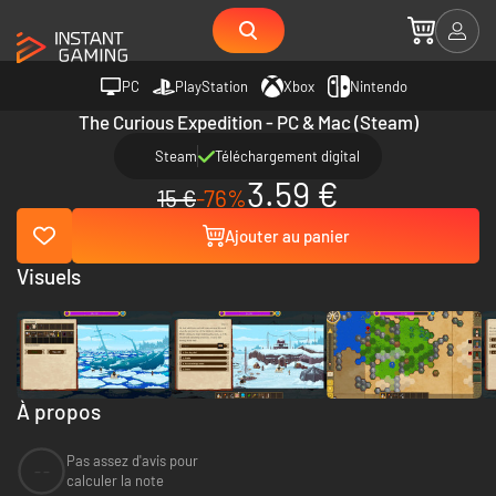
PC
PlayStation
Xbox
Nintendo
The Curious Expedition - PC & Mac (Steam)
Steam
Téléchargement digital
3.59 €
15 €
-76%
Ajouter au panier
Visuels
À propos
Pas assez d'avis pour
--
calculer la note