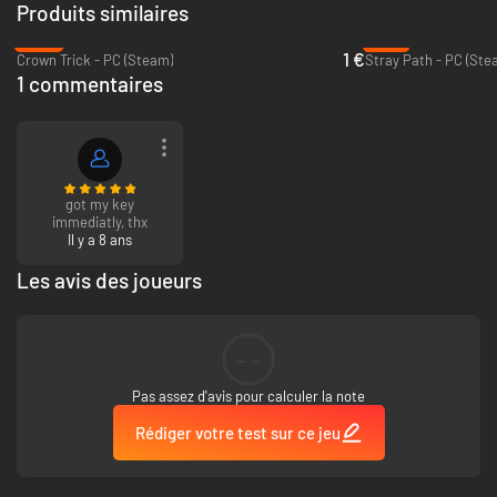
Produits similaires
-95%
-91%
1 €
Crown Trick - PC (Steam)
Stray Path - PC (Ste
1 commentaires
got my key
immediatly, thx
Il y a 8 ans
Les avis des joueurs
Gérez
vos ressources pour maintenir votre expédition en vie et avec
--
une bonne santé mentale. Équilibrez vos besoins entre l’équipement
du groupe et votre désir de ramener de précieux trésors à la
Pas assez d'avis pour calculer la note
maison.
Visitez
et interagissez avec les indigènes de ces contrées. Allez
Rédiger votre test sur ce jeu
dans les villages, échangez et communiquez avec les tribus locales
et des civilisations encore inconnues de l'humanité.
Découvrez
les ruines de mystérieux sanctuaires pour gagner de la