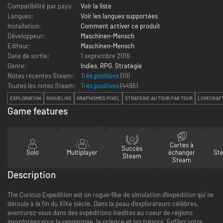
Compatibilité par pays:
Voir la liste
Langues:
Voir les langues supportées
Installation:
Comment activer ce produit
Développeur:
Maschinen-Mensch
Editeur:
Maschinen-Mensch
Date de sortie:
1 septembre 2016
Genre:
Indies
,
RPG
,
Stratégie
Notes récentes Steam:
Très positives
(10)
Toutes les notes Steam:
Très positives
(
4496
)
EXPLORATION
ROGUELIKE
GRAPHISMES PIXEL
STRATÉGIE AU TOUR PAR TOUR
LOVECRAF
Game features
Cartes à
Succès
Solo
Multiplayer
échanger
St
Steam
Steam
Description
The Curious Expedition est un rogue-like de simulation d’expédition qui se
déroule à la fin du XIXe siècle. Dans la peau d’explorateurs célèbres,
aventurez-vous dans des expéditions inédites au coeur de régions
inexplorées pour la renommée, la science et les trésors. Enfilez votre