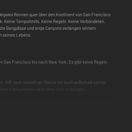
illegales Rennen quer über den Kontinent von San Francisco
k. Keine Tempolimits. Keine Regeln. Keine Verbündeten.
reiste Bergpässe und enge Canyons verlangen seinem
n seines Lebens.
on San Francisco bis nach New York. Es gibt keine Regeln
ch. Hilf Jack sowohl am Steuer als auch außerhalb seines
seinen Konkurrenten nach New York zu bringen.
rum, der Beste zu sein. Autolog hält deine gesamte
 ihren technischen Fortschritten für ein Spielerlebnis mit