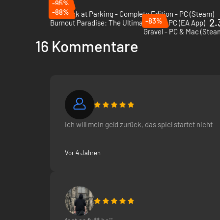
-95%
-88%
You Suck at Parking - Complete Edition - PC (Steam)
-83%
2.
Burnout Paradise: The Ultimate Box - PC (EA App)
Gravel - PC & Mac (Stea
16 Kommentare
ich will mein geld zurück, das spiel startet nicht
Vor 4 Jahren