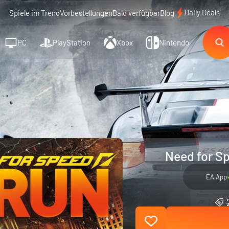
Daily Deals
Spiele im Trend
Vorbestellungen
Bald verfügbar
Blog
PC
PlayStation
Xbox
Nintendo
Need for Sp
EA App