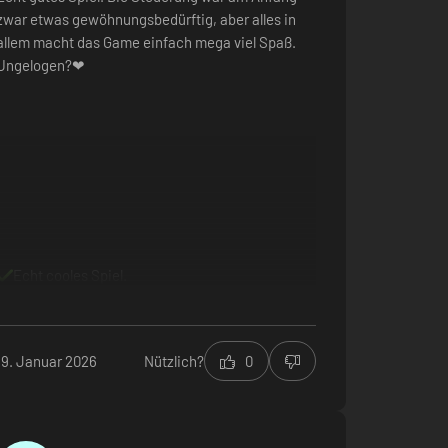
zwar etwas gewöhnungsbedürftig, aber alles in
allem macht das Game einfach mega viel Spaß.
Ungelogen?❤
Echt cooles Spiel.
19. Januar 2026
Nützlich?
0