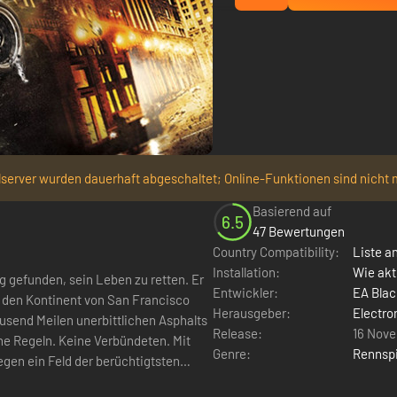
lserver wurden dauerhaft abgeschaltet; Online-Funktionen sind nicht 
Basierend auf
6.5
47 Bewertungen
Country Compatibility:
Liste a
Installation:
Wie akt
 gefunden, sein Leben zu retten. Er
Entwickler:
EA Blac
er den Kontinent von San Francisco
Herausgeber:
Electro
send Meilen unerbittlichen Asphalts
Release:
16 Nove
ne Regeln. Keine Verbündeten. Mit
Genre:
Rennspi
egen ein Feld der berüchtigtsten