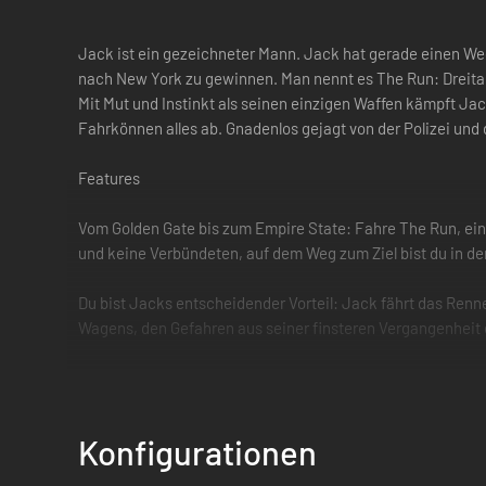
Jack ist ein gezeichneter Mann. Jack hat gerade einen Weg
nach New York zu gewinnen. Man nennt es The Run: Dreitau
Mit Mut und Instinkt als seinen einzigen Waffen kämpft Ja
Fahrkönnen alles ab. Gnadenlos gejagt von der Polizei un
Features
Vom Golden Gate bis zum Empire State: Fahre The Run, ein 
und keine Verbündeten, auf dem Weg zum Ziel bist du in de
Du bist Jacks entscheidender Vorteil: Jack fährt das Renn
Wagens, den Gefahren aus seiner finsteren Vergangenheit ei
Besiege deine Freunde: Verbinde dich mit Autolog. Verglei
Karriere fest und sorgt dafür, dass jede Sekunde jedes Re
Konfigurationen
Powered by Frostbite 2: Die leistungsstarke neue Frostbite
bislang unerreichtem optischen Detailreichtum, lebendi