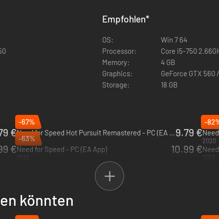
Empfohlen
*
e Online-Rennerlebnis, das es je gegeben hat. Nutze die Matchmaking
it Freunden eine Gruppe, stelle eine Playlist deiner Lieblingsrennen
OS:
Win 7 64
verbessern und Zugang zu exklusiven Fahrzeugen, Upgrades und Fähigkei
50
Processor:
Core i5-750 2.66GH
Memory:
4 GB
Graphics:
GeForce GTX 560 
Storage:
18 GB
-67%
-82
79 €
9.79 €
Need for Speed Hot Pursuit Remastered - PC (EA App)
Need 
-63%
2020
2020
99 €
10.99 €
Need for Speed - PC (EA App)
Need 
2016
2013
llen könnten