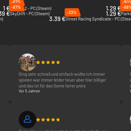
-87%
-90
1 €
-87%
1.29 €
-88
FlatOut 2 - PC (Steam)
Death
39 €
-33%
1.29 €
SkyDrift - PC (Steam)
Parki
3.39 €
m)
Street Racing Syndicate - PC (Ste
Ging sehr schnell und einfach wollte ich immer
spielen war immer leider teuer aber hier billiger
und das ist für das Game fairer preis
Vor 5 Jahren