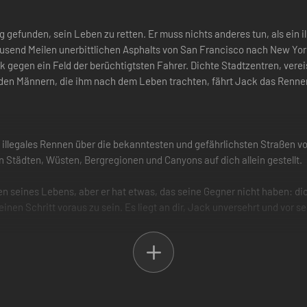
 gefunden, sein Leben zu retten. Er muss nichts anderes tun, als ein 
send Meilen unerbittlichen Asphalts von San Francisco nach New Yor
ck gegen ein Feld der berüchtigtsten Fahrer. Dichte Stadtzentren, ve
d den Männern, die ihm nach dem Leben trachten, fährt Jack das Renne
illegales Rennen über die bekanntesten und gefährlichsten Straßen v
n Städten, Wüsten, Bergregionen und Canyons auf dich allein gestellt.
en seines Lebens, aber er hat etwas, das seine Gegner nicht haben: di
nen Schritt voraus zu sein. Es liegt an dir, Jack unversehrt und vor 
che deine Zeiten mit denen, auf die es am meisten ankommt. Kämpfe da
nnens zählt, um auf dem Weg nach New York der Schnellste zu sein.
 2-Engine, eine Entwicklung des preisgekrönten DICE Studios, sorgt mit
gen Umgebungen und emotionaler Wirkung.