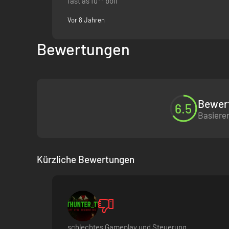
fast as fu** boii
Vor 8 Jahren
Bewertungen
Bewert
6.5
Basieren
Kürzliche Bewertungen
schlechtes Gameplay und Steuerung