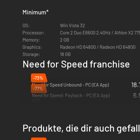
Minimum
*
Fahre oktangeladene Multiplayer-Rennen: Das zugänglichst
einzusteigen, anstatt in Lobbys warten zu müssen. Bilde m
OS:
Win Vista 32
Überlegenheit. Meistere alle Playlists, um dein Level zu 
Processor:
Core 2 Duo E6600 2.4GHz / Athlon X2 77
Memory:
2 GB
Graphics:
Radeon HD 6480G / Radeon HD 6480G
Storage:
18 GB
Need for Speed franchise
-73%
18.
Need for Speed Unbound - PC (EA App)
-77%
2022
6.
Need for Speed: Payback - PC (EA App)
2017
Produkte, die dir auch gefa