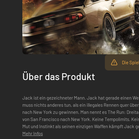
Die Spie
Über das Produkt
Jack ist ein gezeichneter Mann. Jack hat gerade einen Weg
muss nichts anderes tun, als ein illegales Rennen quer üb
nach New York zu gewinnen. Man nennt es The Run: Dreitau
von San Francisco nach New York. Keine Tempolimits. Kei
Mut und Instinkt als seinen einzigen Waffen kämpft Jack g
Fahrer. Dichte Stadtzentren, vereiste Be...
Mehr Infos