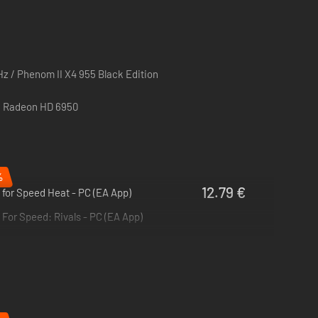
-Technologie, um in bereits laufende Rennen
 zusammen und kämpfe in jeder Etappe von The Run um deine
ten zu erlangen.
z / Phenom II X4 955 Black Edition
/ Radeon HD 6950
%
12.79 €
for Speed Heat - PC (EA App)
For Speed: Rivals - PC (EA App)