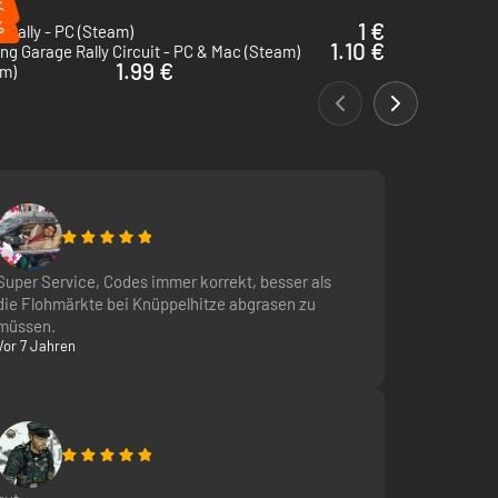
%
%
1 €
 Rally - PC (Steam)
1.10 €
ng Garage Rally Circuit - PC & Mac (Steam)
1.99 €
am)
Super Service, Codes immer korrekt, besser als
die Flohmärkte bei Knüppelhitze abgrasen zu
müssen.
Vor 7 Jahren