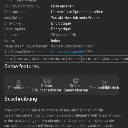
Country Compatibility:
Liste ansehen
Spielsprachen:
Unterstützte Sprachen ansehen
Installation:
Wie aktiviere ich mein Produkt
Entwickler:
Encryptique
Herausgeber:
Encryptique
Release:
28 Januar 2015
Genre:
Indies
Neue Steam Bewertungen:
Keine Nutzerbewertungen
Alle Steam Bewertungen:
Überwiegend positiv
(
258
)
INDIE
SURREAL
RÄTSEL
ATMOSPHÄRISCH
MYSTERY
ABENTEUER
RÄTSEL-PLATTFOR
Game features
Steam-
Steam-
Einzelspieler
Familienbibliothek
Errungenschaften
Sammelkarten
Beschreibung
Zwei vom Schicksal verflochtene Wesen; ein Mädchen und ihr
Seelenverwandter, die durch eine betörend elegante Welt reisen müssen,
in der sich die Dinge im Handumdrehen ändern können. Erkunde die
surreale Landschaft mit ihnen, löse Rätsel und überwinde fantastische