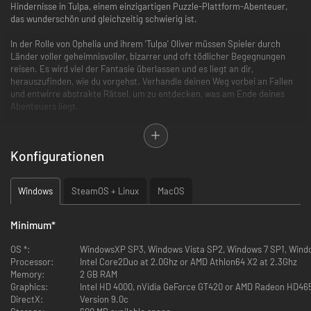
Hindernisse in Tulpa, einem einzigartigen Puzzle-Plattform-Abenteuer,
das wunderschön und gleichzeitig schwierig ist.
In der Rolle von Ophelia und ihrem 'Tulpa' Oliver müssen Spieler durch
Länder voller geheimnisvoller, bizarrer und oft tödlicher Begegnungen
reisen. Es wird viel der Fantasie überlassen und es liegt an dir,
herauszufinden, wie du vorgehst. Verhandle deinen Weg vorbei an Fallen
und entwirre abstrakte Rätsel, um zu entdecken, was am Ende deines
Abenteuers liegt.
Eine Welt der Wunder – Tulpas sich ständig verändernde Landschaft
Konfigurationen
ist voller Überraschungen, was bedeutet, dass du nie weißt, was vor
dir liegt ...
Die Herausforderungen auf der Reise – Bei jeder Herausforderung in
Windows
SteamOS + Linux
MacOS
Tulpa muss der Spieler herauszufinden, wie er weiterkommt, aber
die Antwort liegt immer direkt vor dir. Die Frage ist, kannst du sie
entziffern?
Minimum
*
Zwei verlorene Seelen – Ophelia und Oliver haben jeweils einzigartige
Fähigkeiten und du musst sie beide verwenden, um die vielen
OS *:
WindowsXP SP3, Windows Vista SP2, Windows 7 SP1, Wind
Herausforderungen, die dich erwarten, zu überwinden.
Processor:
Intel Core2Duo at 2.0Ghz or AMD Athlon64 X2 at 2.3Ghz
Eine unvergessliche Welt – Betörend schön aber auch listig und
Memory:
2 GB RAM
tödlich ist die Welt von Tulpa, in der deine Gedanken noch lange
Graphics:
Intel HD 4000, nVidia GeForce GT420 or AMD Radeon HD4
verweilen, nachdem du sie schon verlassen hast…
DirectX:
Version 9.0c