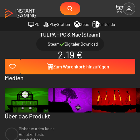
PC
PlayStation
Xbox
Nintendo
TULPA - PC & Mac (Steam)
Steam
Digitaler Download
2.19 €
Zum Warenkorb hinzufügen
Medien
Über das Produkt
Bisher wurden keine
--
Benutzertests
geschrieben