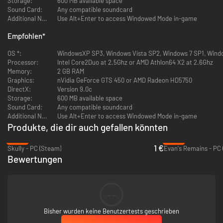
Storage:
600 MB available space
Sound Card:
Any compatible soundcard
Additional Notes:
Use Alt+Enter to access Windowed Mode in-game
Empfohlen
*
OS *:
WindowsXP SP3, Windows Vista SP2, Windows 7 SP1, Wind
Processor:
Intel Core2Duo at 2.5Ghz or AMD Athlon64 X2 at 2.6Ghz
Memory:
2 GB RAM
Graphics:
nVidia GeForce GTS 450 or AMD Radeon HD5750
DirectX:
Version 9.0c
Storage:
600 MB available space
Sound Card:
Any compatible soundcard
Additional Notes:
Use Alt+Enter to access Windowed Mode in-game
Produkte, die dir auch gefallen könnten
-90%
-82%
1 €
Skully - PC (Steam)
Evan's Remains - PC
Bewertungen
--
Bisher wurden keine Benutzertests geschrieben