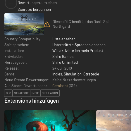
--
Bewertungen, um einen
Score zu berechnen
Dieses DLC benötigt das Basis Spiel
Northgard
Country Compatibility:
Liste ansehen
Spielsprachen:
Unterstützte Sprachen ansehen
Installation:
Wie aktiviere ich mein Produkt
Entwickler:
Shiro Games
Herausgeber:
Shiro Unlimited
Release:
24 Juli 2019
Genre:
Indies
,
Simulation
,
Strategie
Neue Steam Bewertungen:
Keine Nutzerbewertungen
Alle Steam Bewertungen:
Gemischt
(
319
)
DLC
STRATEGIE
INDIE
SIMULATION
Extensions hinzufügen