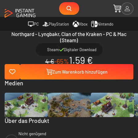
PC
PlayStation
Xbox
Nintendo
Northgard - Lyngbakr, Clan of the Kraken - PC & Mac
(Steam)
Steam
Digitaler Download
1.59 €
4 €
-65%
Zum Warenkorb hinzufügen
Medien
Über das Produkt
Nicht genügend