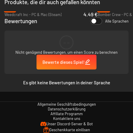
Produkte, die dir auch gefallen könnten
-77%
-89%
4.49 €
Weedcraft Inc - PC & Mac (Steam)
Bomber Crew - PC &
Bewertungen
Alle Sprachen
Erbin des Sturms, die den Zorn der Meere in sich trägt. Sie ist die
Meisterin der Walkürenausbildung, der niemand das Wasser reichen kann.
--
Nicht genügend Bewertungen, um einen Score zu berechnen
Bewerte dieses Spiel!
Es gibt keine Bewertungen in deiner Sprache
Allgemeine Geschäftsbedingungen
Datenschutzerklärung
Affiliate Programm
Kontaktiere uns
Unser Discord-Server & Bot
Geschenkkarte einlösen