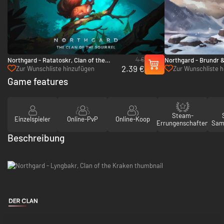
4 €
Northgard - Ratatoskr, Clan of the
Northgard - Brundr &
2.39 €
Squirrel - PC & Mac (Steam)
the Lynx - PC & Mac
Zur Wunschliste hinzufügen
Zur Wunschliste 
Game features
Steam-
Einzelspieler
Online-PvP
Online-Koop
Errungenschaften
Sam
Beschreibung