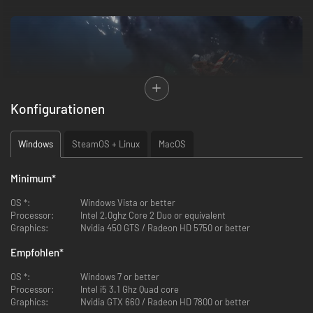
Konfigurationen
Windows
SteamOS + Linux
MacOS
Der Clan des Kraken weiß aus eigener Erfahrung, wie gefährlich das Meer
sein kann. Er verehrt den Kraken, denn er fürchtet seine Macht, schätzt
Minimum
*
sein instinktives Wissen und weiß sich seine Kraft zunutze zu machen –
wenn das Ungeheuer sie ihm gewährt. Diese ehrfürchtigen Anbeter des
OS *:
Windows Vista or better
gewaltigen Meeres führen an den fischreichen Küsten ein Leben im
Processor:
Intel 2.0ghz Core 2 Duo or equivalent
Wohlstand, doch sie meiden die hohe See, weil sie um die Gefahren
Graphics:
Nvidia 450 GTS / Radeon HD 5750 or better
wissen, die dort lauern.
Empfohlen
*
OS *:
Windows 7 or better
Processor:
Intel i5 3.1 Ghz Quad core
Graphics:
Nvidia GTX 660 / Radeon HD 7800 or better