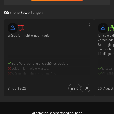
Schnuckliger Modellbau Grafikstil
Razer Chroma support
Kürzliche Bewertungen
Würde ich nicht erneut kaufen.
Ich spiele 
verschiede
Strategiesp
man sich d
Lieblingsm
Gute Verarbeitung und schönes Design.
Leider nicht wie erwartet.
Entspa
Würde ich nicht erneut kaufen.
Vielfälti
21. Juni 2026
0
20. August
Allgemeine Geschäftsbedingungen