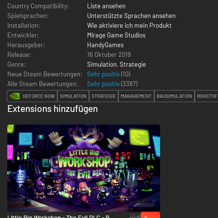
Country Compatibility:
Liste ansehen
Spielsprachen:
Unterstützte Sprachen ansehen
Installation:
Wie aktiviere ich mein Produkt
Entwickler:
Mirage Game Studios
Herausgeber:
HandyGames
Release:
16 Oktober 2019
Genre:
Simulation
,
Strategie
Neue Steam Bewertungen:
Sehr positiv
(10)
Alle Steam Bewertungen:
Sehr positiv
(
3387
)
GEFORCE NOW
SIMULATION
STRATEGIE
MANAGEMENT
BAUSIMULATION
ROHSTOF
Extensions hinzufügen
10 €
Little Big Workshop - The Evil DLC - PC