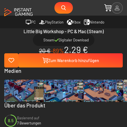
PC
PlayStation
Xbox
Nintendo
Little Big Workshop - PC & Mac (Steam)
Steam
Digitaler Download
2.29 €
20 €
-89%
Zum Warenkorb hinzufügen
Medien
Über das Produkt
Basierend auf
8.5
7 Bewertungen