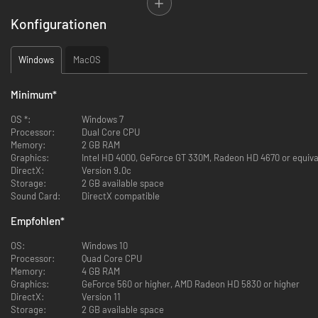
Konfigurationen
Echte Fabriken – Echter Spaß
Du bist der Big Boss und es ist an der Zeit die Kontrolle über deine eigene
Windows
MacOS
Miniaturfabrik zu übernehmen. Organisiere die Werkshallen, manage
deine Arbeiter, kaufe Maschinerie und gestalte effiziente
Produktionslinien, um deine Kundschaft rechtzeitig beliefern zu können!
Minimum
*
OS *:
Windows 7
Processor:
Dual Core CPU
Memory:
2 GB RAM
Graphics:
Intel HD 4000, GeForce GT 330M, Radeon HD 4670 or equiva
DirectX:
Version 9.0c
Storage:
2 GB available space
Unbegrenztes Sandboxerlebnis
Sound Card:
DirectX compatible
Nur keine Hektik! Es ist ein Sandboxspiel, in dem du herumtüfteln und
Empfohlen
*
ausprobieren kannst bis alles genau so funktioniert wie du es dir
vorstellst. Liefere gefragte Produkte an Kunden und einen ständig
OS:
Windows 10
wechselnden Markt. Wähle aus über 50 einzigartigen Fabrikaten, wobei du
Processor:
Quad Core CPU
jedes mit unterschiedlichen Materialien und Bauteilen herstellen kannst.
Memory:
4 GB RAM
Keine zwei Fabriken werden jemals gleich aussehen.
Graphics:
GeForce 560 or higher, AMD Radeon HD 5830 or higher
DirectX:
Version 11
Storage:
2 GB available space