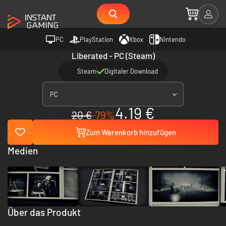
PC
PlayStation
Xbox
Nintendo
Liberated - PC (Steam)
Steam
Digitaler Download
PC
4.19 €
20 €
-79%
Zum Warenkorb hinzufügen
Medien
Über das Produkt