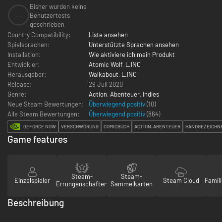
Bisher wurden keine
--
Benutzertests
geschrieben
Country Compatibility:
Liste ansehen
Spielsprachen:
Unterstützte Sprachen ansehen
Installation:
Wie aktiviere ich mein Produkt
Entwickler:
Atomic Wolf
,
L.INC
Herausgeber:
Walkabout
,
L.INC
Release:
29 Juli 2020
Genre:
Action
,
Abenteuer
,
Indies
Neue Steam Bewertungen:
Überwiegend positiv
(10)
Alle Steam Bewertungen:
Überwiegend positiv
(
864
)
GEFORCE NOW
VERSCHWÖRUNG
COMICBUCH
ACTION-ABENTEUER
HANDGEZEICHN
Game features
Steam-
Steam-
Einzelspieler
Steam Cloud
Famili
Errungenschaften
Sammelkarten
Beschreibung