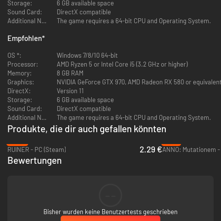
Storage:
6 GB available space
Was ist Liberated?
Sound Card:
DirectX compatible
Additional Notes:
The game requires a 64-bit CPU and Operating System.
Actionreicher Side-Scroller
Ein spannendes Abenteuer voller Schießereien, Stealth, Puzzles und
Empfohlen
*
Jump’n’Run-Action.
OS *:
Windows 7/8/10 64-bit
Cyberpunk in der nahen Zukunft
Processor:
AMD Ryzen 5 or Intel Core i5 (3.2 GHz or higher)
Soziale Netzwerke, Gesichtserkennung, Fake News,
Memory:
8 GB RAM
Bürgerbewertungssysteme. Betritt eine vertraute Welt, in der die
Graphics:
NVIDIA GeForce GTX 970, AMD Radeon RX 580 or equivalen
Gesellschaft durch moderne Technologien überwacht wird.
DirectX:
Version 11
Storage:
6 GB available space
Ordnung und Revolution
Sound Card:
DirectX compatible
Eine Geschichte über Autoritarismus – wie er inmitten einer Demokratie
Additional Notes:
The game requires a 64-bit CPU and Operating System.
entsteht und sie von innen heraus zerstört. Eine Gruppe aus
Produkte, die dir auch gefallen könnten
Freiheitskämpfern trotzt der neuen Weltordnung, doch um welchen
Preis?
-88%
-71%
2.29 €
RUINER - PC (Steam)
ANNO: Mutationem -
Verschiedene Perspektiven
Bewertungen
Erlebe eine dramatische Erzählung durch einzigartige Perspektiven.
Schlüpfe in die Rolle von Personen, deren Ideale miteinander in Konflikt
geraten. Das ist kein schlichter Fall von Gut gegen Böse. Nur, indem du
die Geschichte aus verschiedenen Perspektiven einfängst, kannst du der
--
Wahrheit auf den Grund gehen.
Bisher wurden keine Benutzertests geschrieben