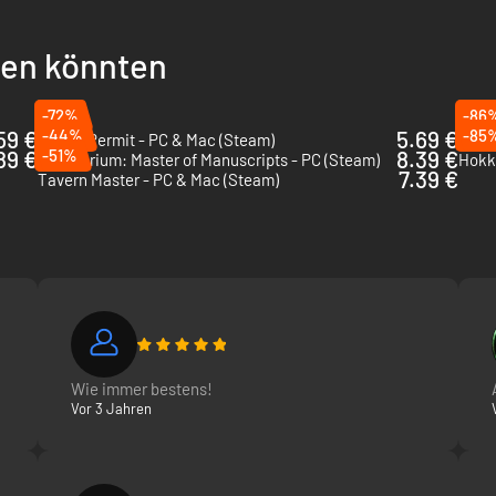
llen könnten
nd mische sie sorgfältig in deinem Kessel. Erhitze die Kohlen. Koche und
fach? Nun musst du den Vorgang meistern!
-72%
-86
59 €
-44%
5.69 €
-85
Potion Permit - PC & Mac (Steam)
Grav
89 €
-51%
8.39 €
Scriptorium: Master of Manuscripts - PC (Steam)
Hokko
7.39 €
Tavern Master - PC & Mac (Steam)
Wie immer bestens!
Vor 3 Jahren