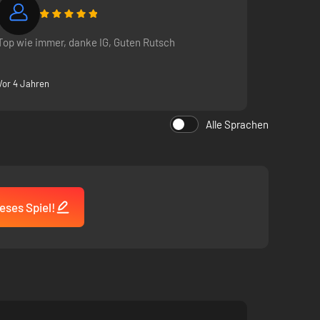
Top wie immer, danke IG, Guten Rutsch
nschenverstand leiten: Du wirst wohl kaum Abnehmer für
Vor 4 Jahren
Alle Sprachen
eses Spiel!