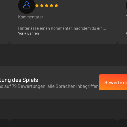
te aus
Kommentator
 um verschiedene Effekte zu kombinieren. Lasse dich vom gesunden Me
Hinterlasse einen Kommentar, nachdem du ein
och?
Vor 4 Jahren
Spiel gekauft hast
Done...
ung des Spiels
Bewerte di
d auf 79 Bewertungen, alle Sprachen inbegriffen