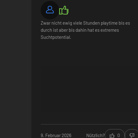
Zwar nicht ewig viele Stunden playtime bis es
durch ist aber bis dahin hat es extremes
Suchtpotential.
Verkaufe Tränke
Jeden Tag werden Kunden in deinen Laden kommen, um Lösu
Gilden an, freunde dich mit bedeutenden Persönlichkeiten 
Schicksal der ganzen Stadt.
9. Februar 2026
Nützlich?
0