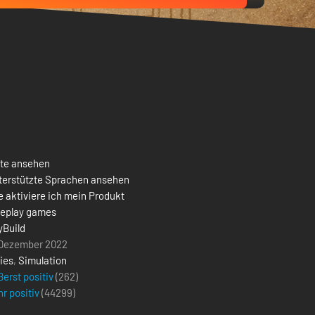
ste ansehen
terstützte Sprachen ansehen
 aktiviere ich mein Produkt
ceplay games
yBuild
 Dezember 2022
ies
,
Simulation
erst positiv
(262)
r positiv
(
44299
)