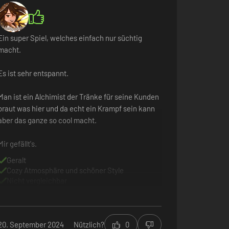
Ein super Spiel, welches einfach nur süchtig
macht.
Es ist sehr entspannt.
frontiert, je nachdem, was du ihnen verkaufst. Ziehe
Man ist ein Alchimist der Tränke für seine Kunden
... Eines Tages entscheidest du vielleicht sogar über das
braut was hier und da echt ein Krampf sein kann
aber das ganze so cool macht.
Mir gefällt's.
Geralt
Cozy Atmosphäre und schöner Style
Nicht vergleichbar
20. September 2024
Nützlich?
0