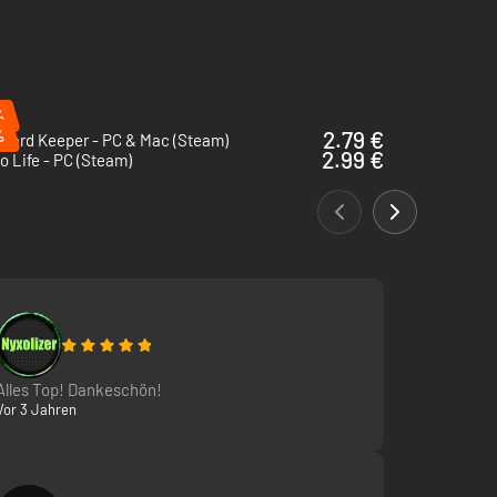
 rühre um. Füge die Basis hinzu: Wasser, Öl, oder ... etwas
%
%
2.79 €
eyard Keeper - PC & Mac (Steam)
2.99 €
 Life - PC (Steam)
Alles Top! Dankeschön!
Vor 3 Jahren