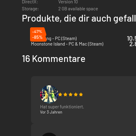
DirectX:
Version 10
Erlerne die Kunst der Trankherstellung
Storage:
2 GB available space
Produkte, die dir auch gefa
Stelle einen Plan für deine Tränke auf. Mahle die Zutaten u
anderes. Glückwunsch zu deinem ersten Trank! War es ein
-47%
-85%
10.
Bladesong - PC (Steam)
2.
Moonstone Island - PC & Mac (Steam)
16 Kommentare
Hat super funktioniert.
Vor 3 Jahren