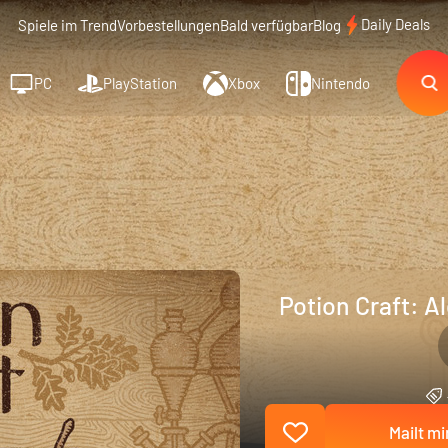
Daily Deals
Spiele im Trend
Vorbestellungen
Bald verfügbar
Blog
PC
PlayStation
Xbox
Nintendo
Potion Craft: A
Mailt mi