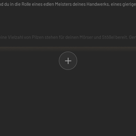
d du in die Rolle eines edlen Meisters deines Handwerks, eines gierige
 eine Vielzahl von Pilzen stehen für deinen Mörser und Stößel bereit.