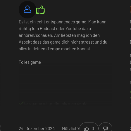
Es ist ein echt entspannendes game. Man kann
richtig fein Podcast oder Youtube dazu
anhören/schauen. Am liebsten mag ich den
Aspekt dass das game dich nicht stresst und du
alles in deinem Tempo machen kannst.
ngen für ihre Probleme zu finden. Du wirst mit den Konsequenzen kon
an (oder mache sie zu deinen Feinden), gewinne Reichtum und Einfluss 
Tolles game
Das game ist großer als man denkt
24. Dezember 2024
Nützlich?
0