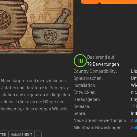
Basierend auf
10
79 Bewertungen
Country Compatibility:
Li
Spielsprachen:
Un
hen Manuskripten und medizinischen
Installation:
Wie
 Zutaten und Geräten.Ein Gameplay
Entwickler:
ni
stehen und es ganz an dir liegt, den
Herausgeber:
tin
e deine Tränke an die Bürger der
Release:
12
 Handwerks, eines gierigen Wiesels
Genre:
Ind
Neue Steam Bewertungen:
Äuß
Alle Steam Bewertungen:
Seh
LTER
MANAGEMENT
...