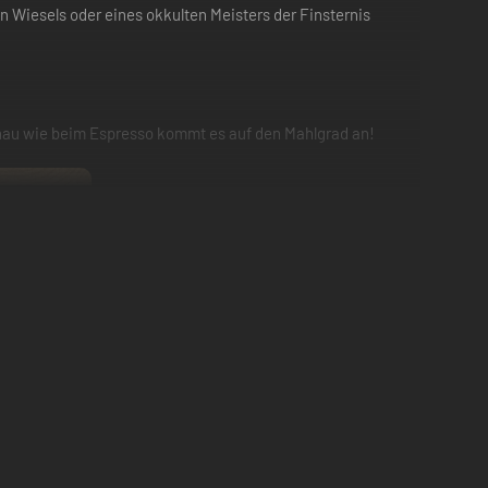
n Wiesels oder eines okkulten Meisters der Finsternis
 Genau wie beim Espresso kommt es auf den Mahlgrad an!