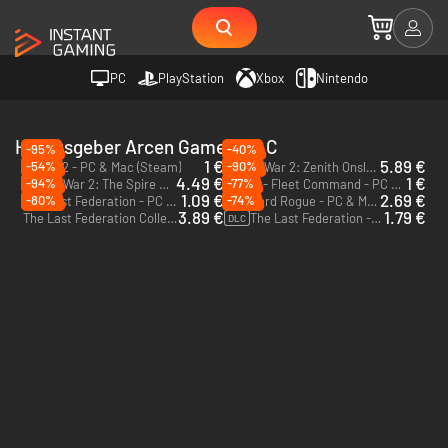
PC
PlayStation
Xbox
Nintendo
Herausgeber Arcen Games, LLC
-95%
-40%
1 €
5.89 €
-54%
-90%
AI War 2 - PC & Mac (Steam)
AI War 2: Zenith Onslaught - PC & Mac (Steam)
DLC
4.49 €
1 €
-94%
-77%
AI War 2: The Spire Rises - PC & Mac (Steam)
AI War - Fleet Command - PC & Mac (Steam)
DLC
1.09 €
2.69 €
-80%
-74%
The Last Federation - PC & Mac (Steam)
Starward Rogue - PC & Mac (Steam)
3.89 €
1.79 €
The Last Federation Collection - PC & Mac (Steam)
The Last Federation - Betrayed Hope - PC & Mac (Steam)
DLC