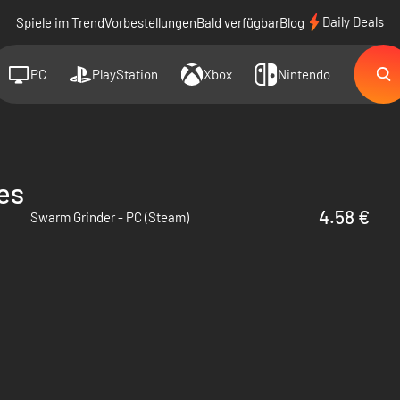
Daily Deals
Spiele im Trend
Vorbestellungen
Bald verfügbar
Blog
PC
PlayStation
Xbox
Nintendo
es
4.58 €
Swarm Grinder - PC (Steam)