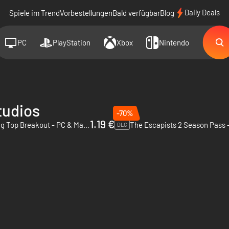
Daily Deals
Spiele im Trend
Vorbestellungen
Bald verfügbar
Blog
PC
PlayStation
Xbox
Nintendo
tudios
-70%
1.19 €
The Escapists 2 - Big Top Breakout - PC & Mac (Steam)
DLC