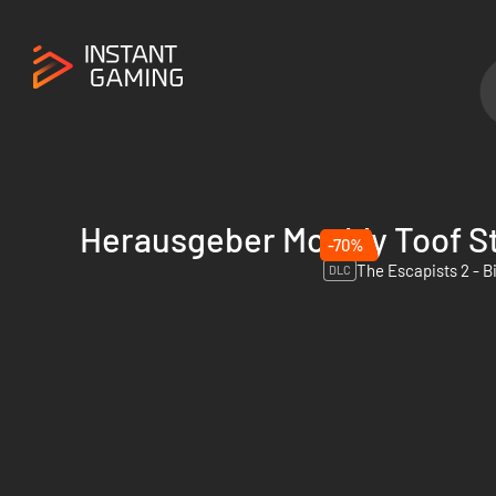
Herausgeber Mouldy Toof S
-70%
DLC