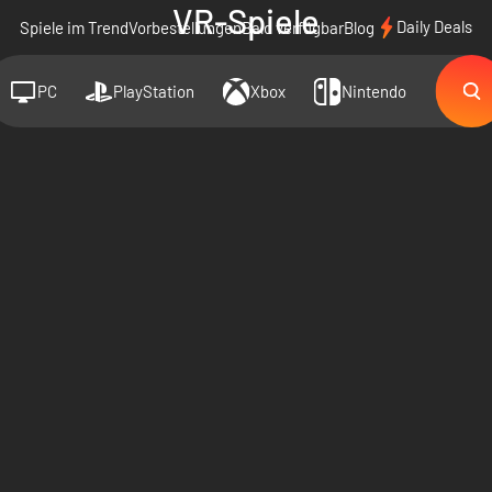
VR-Spiele
Daily Deals
Spiele im Trend
Vorbestellungen
Bald verfügbar
Blog
PC
PlayStation
Xbox
Nintendo