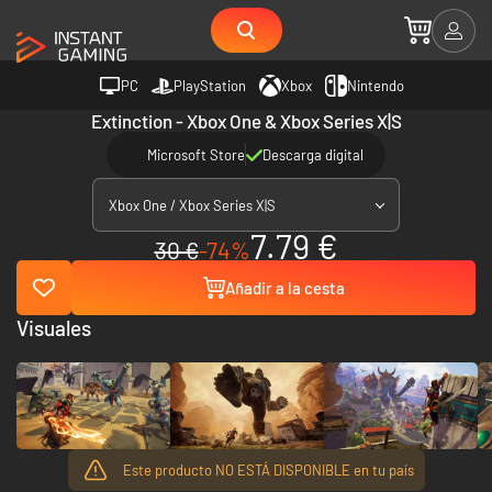
PC
PlayStation
Xbox
Nintendo
Extinction - Xbox One & Xbox Series X|S
Microsoft Store
Descarga digital
Xbox One / Xbox Series X|S
7.79 €
30 €
-74%
Añadir a la cesta
Visuales
Este producto NO ESTÁ DISPONIBLE en tu país