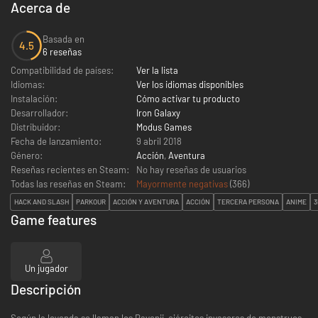
Acerca de
Basada en
4.5
6 reseñas
Compatibilidad de países:
Ver la lista
Idiomas:
Ver los idiomas disponibles
Instalación:
Cómo activar tu producto
Desarrollador:
Iron Galaxy
Distribuidor:
Modus Games
Fecha de lanzamiento:
9 abril 2018
Género:
Acción
,
Aventura
Reseñas recientes en Steam:
No hay reseñas de usuarios
Todas las reseñas en Steam:
Mayormente negativas
(
366
)
HACK AND SLASH
PARKOUR
ACCIÓN Y AVENTURA
ACCIÓN
TERCERA PERSONA
ANIME
3
Game features
Un jugador
Descripción
Según la leyenda se llaman los Ravenii, ejércitos invasores de monstruos