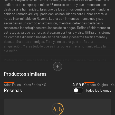
sedientos de sangre que miden 45 metros de alto y que amenazan con
destruir a la humanidad. Eres uno de los últimos centinelas del mundo, un
soldado llamado Avil equipado con las habilidades para luchar contra la
horda interminable de Ravenii. Lucha con inmensos monstruos y sus
secuaces en un campo en expansión, mientras defiendes ciudades y
rescatas a los refugiados expulsados de su hogar. Define rápidamente tu
estrategia, ya que las hordas atacarán por tierra y aire. Utiliza un sistema
de combate dinámico basado en habilidades y desarma tácticamente y
descuartiza a tus enemigos. Esto ya no es una guerra. Es una
aniquilación. Y eres todo lo que se interpone entre la humanidad... y la
extinción.
Profunda campaña de historia.
Protege a los humanos a través de una
abundante campaña de historia, rescatando a todos los civiles que
puedas y derribando a los brutales adversarios.
Productos similares
Misiones secundarias dinámicas.
Completa numerosas misiones
-88%
-18%
secundarias con diversos objetivos y consigue actualizaciones para
4.99 €
Atlas Fallen - Xbox Series X|S
Gotham Knights - Xbo
ayudarte en tu campaña.
Reseñas
Todos los idiomas
Combate basado en habilidades.
Viaja horizontal y verticalmente, corre
por paredes y usa tu látigo como bóveda para ejecutar asaltos aéreos
devastadores. Domina maniobras dinámicas de combate para atravesar
4.5
a las bestias gigantes y exponer sus puntos débiles, mientras progresas