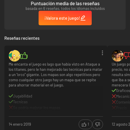
por diferentes rutas de habilidades para desarrollar el camino que se
Puntuación media de las reseñas
adapte mejor a tu estilo.
basada en 6 reseñas, todos los idiomas incluidos
Escenario interactivo.
Muévete con libertad por un entorno totalmente
¡Valora este juego!
destruible y usa objetos de todo el entorno para tu ventaja estratégica.
Escenarios de batalla innumerables.
Cada campo de batalla es diferente
al último, lo que asegura una situación de combate única cada vez que
Reseñas recientes
juegas.
Modo escaramuza.
Crea campos de batalla únicos y desafía a los
jugadores en línea para competir por la puntuación más alta.
Me encanta el juego es lago que había visto en Ataque a
Un juego p
Modo extinción.
Lucha contra una horda continua de asaltantes, mientras
los titanes, pero le han mejorado las tecnicas para matar
precio, no 
oleada tras oleada de ogros y sus secuaces atacan sin parar.
a un "orco" gigante. Los mapas son algo repetitivos pero
resulta sim
como cualquier otro juego hay un mapa que se repite
que iba a s
para ahorrar material en el juego.
merecera l
Grafico
Jugabilidad
Mecanic
Tecnicas
Conteni
Se podría mejorar los mapas
Precio
Repetiti
14 enero 2019
1
12 agosto 