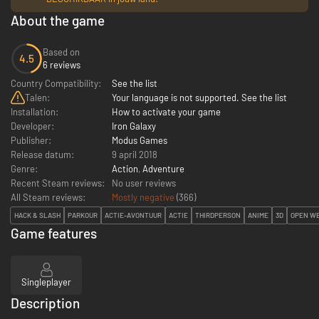
About the game
Based on
4.5
6 reviews
Country Compatibility:
See the list
Talen:
Your language is not supported. See the list
Installation:
How to activate your game
Developer:
Iron Galaxy
Publisher:
Modus Games
Release datum:
9 april 2018
Genre:
Action
,
Adventure
Recent Steam reviews:
No user reviews
All Steam reviews:
Mostly negative
(
366
)
HACK & SLASH
PARKOUR
ACTIE-AVONTUUR
ACTIE
THIRDPERSON
ANIME
3D
OPEN W
Game features
Singleplayer
Description