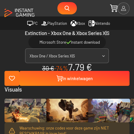
PC
PlayStation
Xbox
Nintendo
Extinction - Xbox One & Xbox Series X|S
Microsoft Store
Instant download
Xbox One / Xbox Series X|S
7.79 €
30 €
-74%
In winkelwagen
Visuals
Waarschuwing: onze codes voor deze game zijn NIET
BESCHIKBAAR in jouw land!