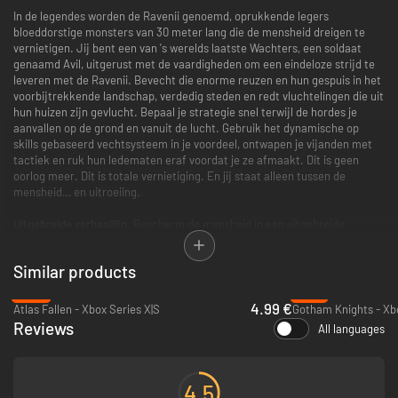
In de legendes worden de Ravenii genoemd, oprukkende legers
bloeddorstige monsters van 30 meter lang die de mensheid dreigen te
vernietigen. Jij bent een van 's werelds laatste Wachters, een soldaat
genaamd Avil, uitgerust met de vaardigheden om een eindeloze strijd te
leveren met de Ravenii. Bevecht die enorme reuzen en hun gespuis in het
voorbijtrekkende landschap, verdedig steden en redt vluchtelingen die uit
hun huizen zijn gevlucht. Bepaal je strategie snel terwijl de hordes je
aanvallen op de grond en vanuit de lucht. Gebruik het dynamische op
skills gebaseerd vechtsysteem in je voordeel, ontwapen je vijanden met
tactiek en ruk hun ledematen eraf voordat je ze afmaakt. Dit is geen
oorlog meer. Dit is totale vernietiging. En jij staat alleen tussen de
mensheid… en uitroeiing.
Uitgebreide verhaallijn.
Bescherm de mensheid in een uitgebreide
verhalende campagne, redt zoveel burgers als mogelijk en haal die wrede
tegenstanders neer.
Similar products
Dynamische extra missies.
Voltooi de vele extra missies met verschillende
-88%
-18%
doelen, verdien upgrades die je helpen in je campagne.
4.99 €
Atlas Fallen - Xbox Series X|S
Gotham Knights - Xbo
Reviews
All languages
Op skills gebaseerde strijd.
Verplaats je horizontaal en vertikaal, ren over
muren en gebruik je zweep om te springen om vernietigende aanvallen
vanuit de lucht uit te voeren. Beheers de dynamische oorlogsbewegingen
om de gigantische beesten de loef af te steken en hun zwakke plekken
4.5