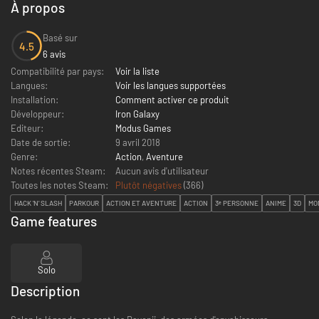
À propos
Basé sur
4.5
6 avis
Compatibilité par pays:
Voir la liste
Langues:
Voir les langues supportées
Installation:
Comment activer ce produit
Développeur:
Iron Galaxy
Editeur:
Modus Games
Date de sortie:
9 avril 2018
Genre:
Action
,
Aventure
Notes récentes Steam:
Aucun avis d'utilisateur
Toutes les notes Steam:
Plutôt négatives
(
366
)
HACK 'N' SLASH
PARKOUR
ACTION ET AVENTURE
ACTION
3ᵉ PERSONNE
ANIME
3D
MO
Game features
Solo
Description