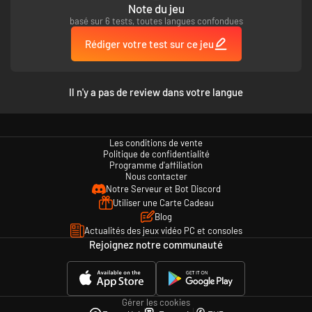
progressant au sein d'arbres de compétences pour tracer la voie la plus
Note du jeu
adaptée à votre style de jeu.
basé sur 6 tests, toutes langues confondues
Un environnement interactif.
Évoluez librement au sein d'un
Rédiger votre test sur ce jeu
environnement destructible et utilisez les objets dans le monde pour en
tirer un avantage stratégique.
D'innombrables scénarios de bataille.
Chaque champ de bataille est
Il n'y a pas de review dans votre langue
différent des autres, garantissant une situation de combat unique à
chaque session de jeu.
Mode Escarmouche.
Créez des champs de bataille uniques et défiez
Les conditions de vente
d'autres joueurs en ligne pour atteindre le sommet des classements.
Politique de confidentialité
Programme d'affiliation
Nous contacter
Mode Extinction.
Combattez une horde d'ennemis ininterrompue, où
Notre Serveur et Bot Discord
vague après vague d'ogres et leurs sbires vous attaquent sans relâche.
Utiliser une Carte Cadeau
Blog
Actualités des jeux vidéo PC et consoles
Rejoignez notre communauté
Gérer les cookies