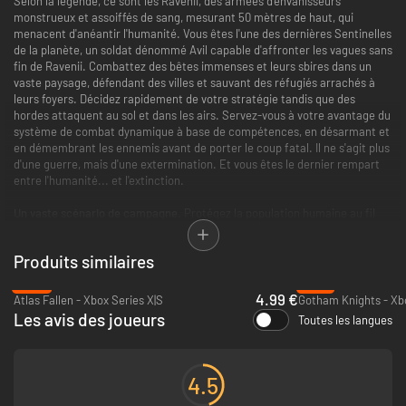
Selon la légende, ce sont les Ravenii, des armées d'envahisseurs
monstrueux et assoiffés de sang, mesurant 50 mètres de haut, qui
menacent d'anéantir l'humanité. Vous êtes l'une des dernières Sentinelles
de la planète, un soldat dénommé Avil capable d'affronter les vagues sans
fin de Ravenii. Combattez des bêtes immenses et leurs sbires dans un
vaste paysage, défendant des villes et sauvant des réfugiés arrachés à
leurs foyers. Décidez rapidement de votre stratégie tandis que des
hordes attaquent au sol et dans les airs. Servez-vous à votre avantage du
système de combat dynamique à base de compétences, en désarmant et
en démembrant les ennemis avant de porter le coup fatal. Il ne s'agit plus
d'une guerre, mais d'une extermination. Et vous êtes le dernier rempart
entre l'humanité... et l'extinction.
Un vaste scénario de campagne.
Protégez la population humaine au fil
d'un vaste scénario, sauvant autant de civils que possible et éliminant des
ennemis féroces.
Produits similaires
Des missions secondaires dynamiques.
Accomplissez de nombreuses
-88%
-18%
missions secondaires variées, où vous obtiendrez des améliorations qui
4.99 €
Atlas Fallen - Xbox Series X|S
Gotham Knights - Xbo
vous aideront pour la campagne.
Les avis des joueurs
Toutes les langues
Un combat à base de compétences.
Déplacements horizontaux et
verticaux, courses sur les murs et assauts aériens dévastateurs en appui
sur votre fouet. Maîtrisez des manœuvres de combat dynamiques pour
4.5
parcourir les monstres géants et exposer leurs points faibles, en