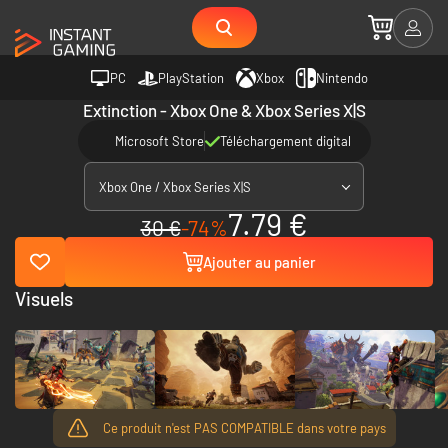
PC
PlayStation
Xbox
Nintendo
Extinction - Xbox One & Xbox Series X|S
Microsoft Store
Téléchargement digital
Xbox One / Xbox Series X|S
7.79 €
30 €
-74%
Ajouter au panier
Visuels
Ce produit n'est PAS COMPATIBLE dans votre pays