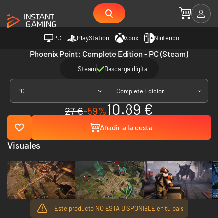
PC
PlayStation
Xbox
Nintendo
Phoenix Point: Complete Edition - PC (Steam)
Steam
Descarga digital
PC
Complete Edición
10.89 €
27 €
-59%
Añadir a la cesta
Visuales
Este producto NO ESTÁ DISPONIBLE en tu país