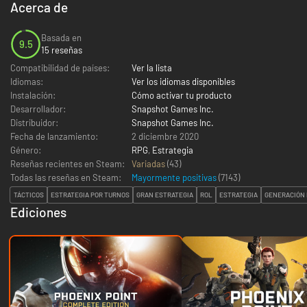
Acerca de
Basada en
9.5
15 reseñas
Compatibilidad de países:
Ver la lista
Idiomas:
Ver los idiomas disponibles
Instalación:
Cómo activar tu producto
Desarrollador:
Snapshot Games Inc.
Distribuidor:
Snapshot Games Inc.
Fecha de lanzamiento:
2 diciembre 2020
Género:
RPG
,
Estrategia
Reseñas recientes en Steam:
Variadas
(43)
Todas las reseñas en Steam:
Mayormente positivas
(
7143
)
TÁCTICOS
ESTRATEGIA POR TURNOS
GRAN ESTRATEGIA
ROL
ESTRATEGIA
GENERACIÓN 
Ediciones