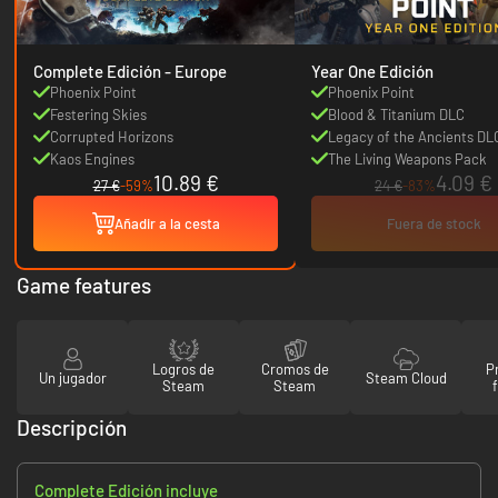
Complete Edición - Europe
Year One Edición
Phoenix Point
Phoenix Point
Festering Skies
Blood & Titanium DLC
Corrupted Horizons
Legacy of the Ancients DL
Kaos Engines
The Living Weapons Pack
10.89 €
4.09 €
27 €
-59%
24 €
-83%
Añadir a la cesta
Fuera de stock
Game features
Logros de
Cromos de
P
Un jugador
Steam Cloud
Steam
Steam
Descripción
Complete Edición incluye