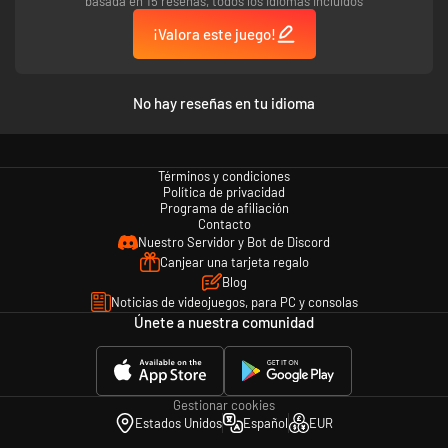
basada en 15 reseñas, todos los idiomas incluidos
Gestiona relaciones diplomáticas: El Proyecto Fénix no es la única
organización que pretende recuperar la Tierra. El grupo militar de
¡Valora este juego!
Nueva Jericó, los misteriosos Discípulos de Anu y los tecnófilos de
Synedrion ofrecen recompensas únicas por cooperar y acabar con
los enemigos. Tú eliges cómo lidiar con ellos, o bien si quieres
No hay reseñas en tu idioma
hacerlo.
Apunta en el campo de batalla: Además de equipar y dirigir
unidades, Phoenix Point te permite tomar el control de tus soldados
en combate con un sistema de apuntado libre y único. Apunta a los
Términos y condiciones
Política de privacidad
puntos débiles de los enemigos, a sus armas, a sus objetos valiosos,
Programa de afiliación
o a su centro de masas.
Contacto
Nuestro Servidor y Bot de Discord
Canjear una tarjeta regalo
Blog
Noticias de videojuegos, para PC y consolas
Únete a nuestra comunidad
Gestionar cookies
Estados Unidos
Español
EUR