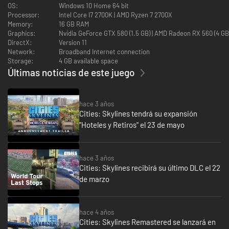
tuvieran un aspecto magnífico? Conéctalos a las zonas peatonales
OS:
Windows 10 Home 64 bit
haciendo coincidir sus estilos y proporciona servicios que contribuyan a
Processor:
Intel Core I7 2700K | AMD Ryzen 7 2700X
aumentar la Felicidad media (uno de los parámetros más importantes de
Memory:
16 GB RAM
una zona peatonal con éxito).
Graphics:
Nvidia GeForce GTX 580 (1.5 GB) | AMD Radeon RX 560 (4 G
DirectX:
Version 11
Network:
Broadband Internet connection
Storage:
4 GB available space
Últimas noticias de este juego
hace 3 años
Cities: Skylines tendrá su expansión
"Hoteles y Retiros" el 23 de mayo
hace 3 años
Cities: Skylines recibirá su último DLC el 22
de marzo
hace 4 años
Cities: Skylines Remastered se lanzará en