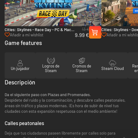
13 €
Cities: Skylines - Race Day - PC & Mac
Cities: Skylines - D
9.99 €
(Steam)
Countryside Bundle 
Añadir a mi wishlist
Añadir a mi wishli
Game features
Logros de
Cromos de
Re
Un jugador
Steam Cloud
Steam
Steam
en
Descripción
Da el siguiente paso con Plazas and Promenades.
Despídete del ruido y la contaminación, y descubre calles peatonales,
áreas sin tráfico y plazas modernas. ¡Es hora de subir de nivel tus
ciudades con esta expansión respetuosa con el medio ambiente!
Calles peatonales
Deja que tus ciudadanos paseen libremente por calles solo para