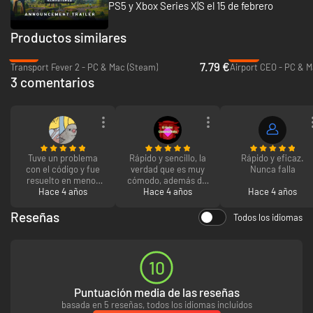
PS5 y Xbox Series X|S el 15 de febrero
Productos similares
-81%
-83%
7.79 €
Transport Fever 2 - PC & Mac (Steam)
Airport CEO - PC & M
3 comentarios
Tuve un problema
Rápido y sencillo, la
Rápido y eficaz.
con el código y fue
verdad que es muy
Nunca falla
resuelto en menos
cómodo, además del
de 10 minutos.
Hace 4 años
Hace 4 años
precio más
Hace 4 años
económico.
Reseñas
Todos los idiomas
10
Puntuación media de las reseñas
basada en 5 reseñas, todos los idiomas incluidos