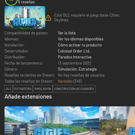
5 reseñas
Este DLC requiere el juego base Cities:
Skylines
Compatibilidad de países:
Ver la lista
Idiomas:
Ver los idiomas disponibles
Instalación:
Cómo activar tu producto
Desarrollador:
Colossal Order Ltd.
Distribuidor:
Paradox Interactive
Fecha de lanzamiento:
13 septiembre 2022
Género:
Simulación
,
Estrategia
Reseñas recientes en Steam:
No hay reseñas de usuarios
Todas las reseñas en Steam:
Variadas
(
346
)
DLC
ESTRATEGIA
SIMULACIÓN
CONSTRUCCIÓN DE CIUDADES
Añade extensiones