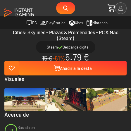
PC
PlayStation
Xbox
Nintendo
Cities: Skylines - Plazas & Promenades - PC & Mac
(Steam)
Steam
Descarga digital
5.79 €
15 €
-61%
Añadir a la cesta
Visuales
Acerca de
Basada en
10