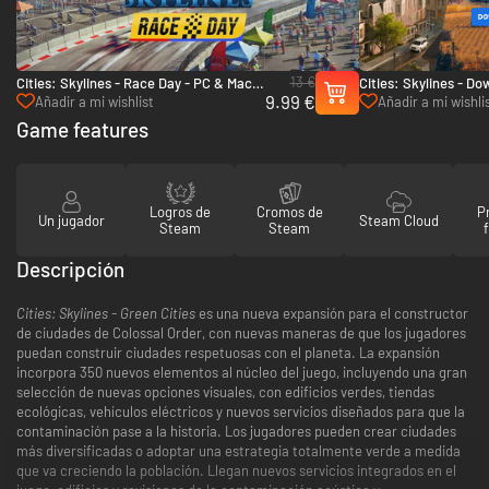
13 €
Cities: Skylines - Race Day - PC & Mac
Cities: Skylines - D
9.99 €
(Steam)
Countryside Bundle 
Añadir a mi wishlist
Añadir a mi wishli
Game features
Logros de
Cromos de
P
Un jugador
Steam Cloud
Steam
Steam
Descripción
Cities: Skylines - Green Cities
es una nueva expansión para el constructor
de ciudades de Colossal Order, con nuevas maneras de que los jugadores
puedan construir ciudades respetuosas con el planeta. La expansión
incorpora 350 nuevos elementos al núcleo del juego, incluyendo una gran
selección de nuevas opciones visuales, con edificios verdes, tiendas
ecológicas, vehículos eléctricos y nuevos servicios diseñados para que la
contaminación pase a la historia. Los jugadores pueden crear ciudades
más diversificadas o adoptar una estrategia totalmente verde a medida
que va creciendo la población. Llegan nuevos servicios integrados en el