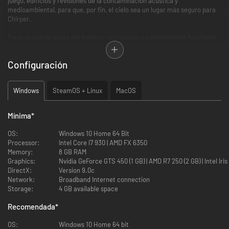
juego, edificios y revisiones de la contaminación acústica y
medioambiental, para que, por fin, el cielo sea un lugar más seguro para
Chirper.
Y eso es solo la punta del iceberg, con nuevas y emocionantes funciones
como:
Configuración
Windows
SteamOS + Linux
MacOS
Mínima
*
Historia a historia, edificio a edificio, calle a calle:
OS:
Windows 10 Home 64 Bit
Nuevos edificios verdes, nuevos edificios especializados, nuevos edificios
Processor:
Intel Core I7 930 | AMD FX 6350
de servicios alternativos, nuevos edificios excepcionales, coches
Memory:
8 GB RAM
eléctricos, nuevos parques... 350 nuevos elementos para darle una
Graphics:
Nvidia GeForce GTS 450 (1 
imagen nueva y única a Cities: Skylines.
DirectX:
Version 9.0c
Network:
Broadband Internet connection
Storage:
4 GB available space
Recomendada
*
OS:
Windows 10 Home 64 bit