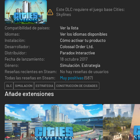
Este DLC requiere el juego base Cities:
Skylines
Compatibilidad de países:
Ver la lista
Idiomas:
Ver los idiomas disponibles
Instalación:
Cómo activar tu producto
Desarrollador:
Colossal Order Ltd.
Distribuidor:
Paradox Interactive
Fecha de lanzamiento:
18 octubre 2017
Género:
Simulación
,
Estrategia
Reseñas recientes en Steam:
No hay reseñas de usuarios
Todas las reseñas en Steam:
Muy positivas
(
587
)
DLC
SIMULACIÓN
ESTRATEGIA
CONSTRUCCIÓN DE CIUDADES
Añade extensiones