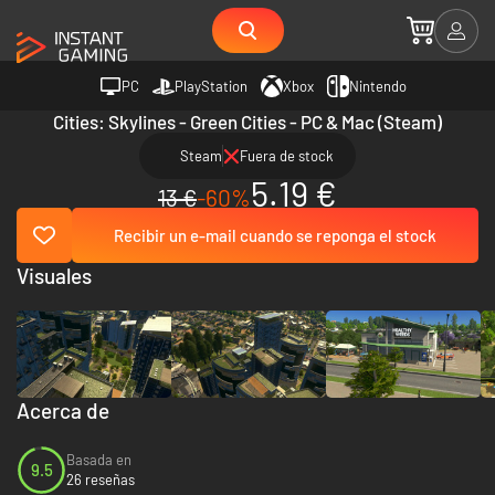
PC
PlayStation
Xbox
Nintendo
Cities: Skylines - Green Cities - PC & Mac (Steam)
Steam
Fuera de stock
5.19 €
13 €
-60%
Recibir un e-mail cuando se reponga el stock
Visuales
Acerca de
Basada en
9.5
26 reseñas