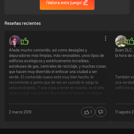
¡Valora este juego!
Reseñas recientes
Añade mucho contenido, así como desagües y
Buen DLC. 
depuradores más limpias, más renovables, unos tipos de
la hora de 
edificios ecológicos y estéticamente increíbles,
autobuses de gas, centrales de reciclaje, y muchas cosas
que hacen muy divertido el enfocar una ciudad a ser
verde. El contenido nuevo está muy bien hecho, lo
También es
recomiendo a gente que de vez en cuando le salga la
una verdad
vena ecologista. Y una cosa a tener en cuenta, es si sólo
edificios q
quieres usar comercios de productos locales, no debes
poner industria general ni oficinas, ya que estas
necesitan comercios normales que les compren, y los
comercios ecológicos sólo compran a las granjas.
recomend
2 marzo 2019
1
11 agosto 
Edificios estéticamente chulísimos.
Mucho co
Gran variedad de edificios e infraestructuras nuevas.
El equilibrio es correcto si te las ingenias bien.
Precio aceptable por el contenido, y mejor aún en IG.