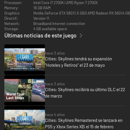
Processor:
Intel Core I7 2700K | AMD Ryzen 7 2700X
Ojalá yo fuera especial, tú eres tan especial:
Memory:
16 GB RAM
Graphics:
Nvidia GeForce GTX 580 (1.5 GB) | AMD Radeon RX 560 (4 G
Nuevas opciones especializadas para todas las zonas de la ciudad,
DirectX:
Version 11
además de especializaciones de más nivel, por primera vez en Cities:
Network:
Broadband Internet connection
Skylines.
Storage:
4 GB available space
Últimas noticias de este juego
hace 3 años
Cities: Skylines tendrá su expansión
"Hoteles y Retiros" el 23 de mayo
El escenario donde todo sucede:
3 nuevos escenarios, 4 nuevas opciones de políticas y un nuevo
monumento para ser el más verde de todos tus amigos.
hace 3 años
Cities: Skylines recibirá su último DLC el 22
El estilo ante todo:
de marzo
Por supuesto, hemos incluido un nuevo sombrero para Chirper.
hace 4 años
Cities: Skylines Remastered se lanzará en
PS5 y Xbox Series X|S el 15 de febrero