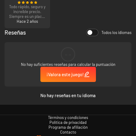
Todo rápido, seguro y
increíble precio.
Siempre es un placer
entrar aquí y
Hace 2 años
encontrar increíbles
precios.
Reseñas
Todos los idiomas
--
No hay suficientes reseñas para calcular la puntuación
¡Valora este juego!
No hay reseñas en tu idioma
Términos y condiciones
Política de privacidad
Programa de afiliación
Contacto