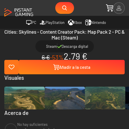
PC
PlayStation
Xbox
Nintendo
Cities: Skylines - Content Creator Pack: Map Pack 2 - PC &
Mac (Steam)
Steam
Descarga digital
2.79 €
6 €
-53%
Añadir a la cesta
Visuales
Acerca de
No hay suficientes