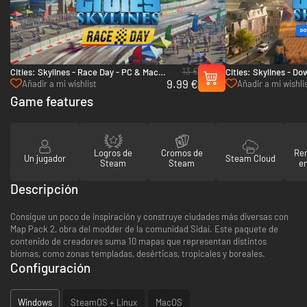
13 €
Cities: Skylines - Race Day - PC & Mac
Cities: Skylines - D
9.99 €
(Steam)
Countryside Bundle 
Añadir a mi wishlist
Añadir a mi wishli
Game features
Logros de
Cromos de
Re
Un jugador
Steam Cloud
Steam
Steam
en
Descripción
Consigue un poco de inspiración y construye ciudades más diversas con
Map Pack 2, obra del modder de la comunidad Sidai. Este paquete de
contenido de creadores suma 10 mapas que representan distintos
biomas, como zonas templadas, desérticas, tropicales y boreales.
Configuración
Windows
SteamOS + Linux
MacOS