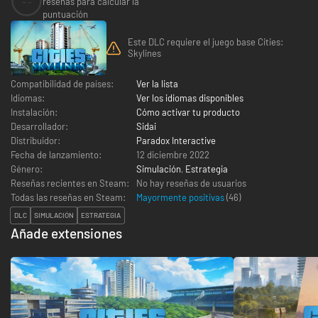
--
reseñas para calcular la
puntuación
Este DLC requiere el juego base Cities:
Skylines
Compatibilidad de países:
Ver la lista
Idiomas:
Ver los idiomas disponibles
Instalación:
Cómo activar tu producto
Desarrollador:
Sidai
Distribuidor:
Paradox Interactive
Fecha de lanzamiento:
12 diciembre 2022
Género:
Simulación
,
Estrategia
Reseñas recientes en Steam:
No hay reseñas de usuarios
Todas las reseñas en Steam:
Mayormente positivas
(
46
)
DLC
SIMULACIÓN
ESTRATEGIA
Añade extensiones