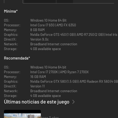
Mínima
*
OS:
Windows 10 Home 64 Bit
Processor:
Intel Core I7 930 | AMD FX 6350
Memory:
8 GB RAM
Graphics:
Nvidia GeForce GTS 450 (1 
DirectX:
Version 9.0c
Network:
Broadband Internet connection
Storage:
4 GB available space
Recomendada
*
OS:
Windows 10 Home 64 bit
Processor:
Intel Core I7 2700K | AMD Ryzen 7 2700X
Memory:
16 GB RAM
Graphics:
Nvidia GeForce GTX 580 (1.5 GB) | AMD Radeon RX 560 (4 G
DirectX:
Version 11
Network:
Broadband Internet connection
Storage:
4 GB available space
Últimas noticias de este juego
hace 3 años