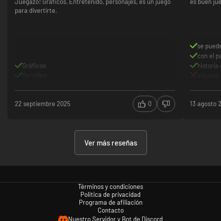
Juegazo! Gráficos, Entretenido, personajes, es un juego
es buen ju
para divertirte.
se pued
con el p
Gráficos
historia 
Sencillez
algunas
22 septiembre 2025
0
13 agosto 
Ver más reseñas
Términos y condiciones
Política de privacidad
Programa de afiliación
Contacto
Nuestro Servidor y Bot de Discord