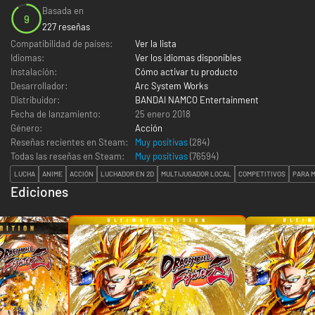
Basada en
9
227 reseñas
Compatibilidad de países:
Ver la lista
Idiomas:
Ver los idiomas disponibles
Instalación:
Cómo activar tu producto
Desarrollador:
Arc System Works
Distribuidor:
BANDAI NAMCO Entertainment
Fecha de lanzamiento:
25 enero 2018
Género:
Acción
Reseñas recientes en Steam:
Muy positivas
(284)
Todas las reseñas en Steam:
Muy positivas
(
76594
)
LUCHA
ANIME
ACCIÓN
LUCHADOR EN 2D
MULTIJUGADOR LOCAL
COMPETITIVOS
PARA 
Ediciones