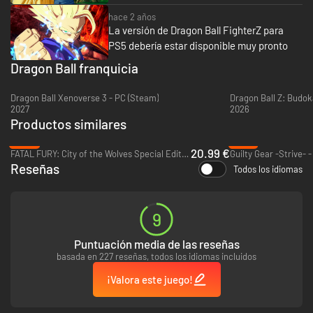
hace 2 años
La versión de Dragon Ball FighterZ para
PS5 debería estar disponible muy pronto
Dragon Ball franquicia
Dragon Ball Xenoverse 3 - PC (Steam)
Dragon Ball Z: Budok
2027
2026
Productos similares
-65%
-70%
20.99 €
FATAL FURY: City of the Wolves Special Edition - PC (Steam)
Guilty Gear -Strive- 
Partidas igualadas, salas interactivas, locas partidas de grupos de 6
Reseñas
Todos los idiomas
jugadores... ¡Hay para todos los gustos!
Modo historia exclusivo
9
Puntuación media de las reseñas
basada en 227 reseñas, todos los idiomas incluidos
¡Valora este juego!