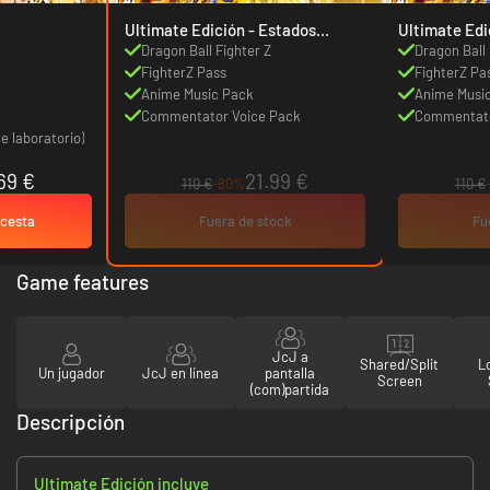
Ultimate Edición - Estados
Unidos
Dragon Ball Fighter Z
Dragon Ball 
FighterZ Pass
FighterZ Pa
Anime Music Pack
Anime Musi
Commentator Voice Pack
Commentato
e laboratorio)
69 €
21.99 €
110 €
-80%
110 €
 cesta
Fuera de stock
Fu
Game features
JcJ a
Shared/Split
L
Un jugador
JcJ en línea
pantalla
Screen
(com)partida
Descripción
Ultimate Edición incluye