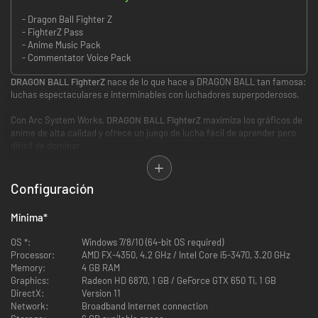
- Dragon Ball Fighter Z
- FighterZ Pass
- Anime Music Pack
- Commentator Voice Pack
DRAGON BALL FighterZ
nace de lo que hace a DRAGON BALL tan famosa:
luchas espectaculares e interminables con luchadores superpoderosos.
Con Arc System Works,
DRAGON BALL FighterZ
maximiza los gráficos de
anime de alta calidad y ofrece un juego de lucha fácil de aprender pero
difícil de dominar.
Gráficos de anime de alta calidad
Configuración
Mínima
*
OS *:
Windows 7/8/10 (64-bit OS required)
Processor:
AMD FX-4350, 4.2 GHz / Intel Core i5-3470, 3.20 GHz
Memory:
4 GB RAM
Graphics:
Radeon HD 6870, 1 GB / GeForce GTX 650 Ti, 1 GB
DirectX:
Version 11
Network:
Broadband Internet connection