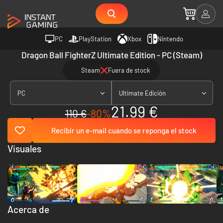
PC
PlayStation
Xbox
Nintendo
Dragon Ball FighterZ Ultimate Edition - PC (Steam)
Steam
Fuera de stock
PC
Ultimate Edición
21.99 €
110 €
-80%
Recibir un e-mail cuando se reponga el stock
Visuales
Acerca de