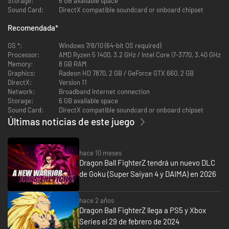
Storage:
6 GB available space
Sound Card:
DirectX compatible soundcard or onboard chipset
Con el poder del motor Unreal y el talentoso equipo de Arc System Works,
Recomendada
*
DRAGON BALL FighterZ
es toda una hazaña visual.
OS *:
Windows 7/8/10 (64-bit OS required)
En equipo/soporte 3vs3
Processor:
AMD Ryzen 5 1400, 3.2 GHz / Intel Core i7-3770, 3.40 GHz
Memory:
8 GB RAM
Graphics:
Radeon HD 7870, 2 GB / GeForce GTX 660, 2 GB
DirectX:
Version 11
Network:
Broadband Internet connection
Storage:
6 GB available space
Sound Card:
DirectX compatible soundcard or onboard chipset
Últimas noticias de este juego
hace 10 meses
Dragon Ball FighterZ tendrá un nuevo DLC
de Goku (Super Saiyan 4 y DAIMA) en 2026
Forma tu equipo soñado y domina rápidas combinaciones entre
luchadores.
hace 2 años
Dragon Ball FighterZ llega a PS5 y Xbox
Emocionante juego en línea
Series el 29 de febrero de 2024