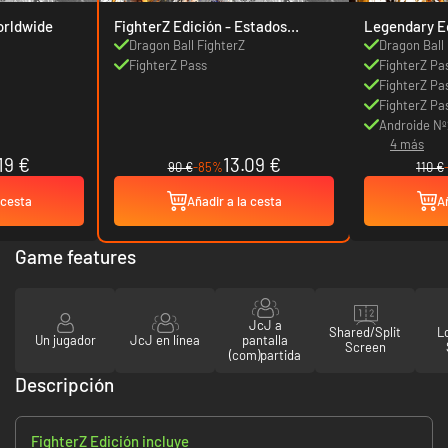
 Edición - Worldwide
FighterZ Edición - Estados
Legendary E
Unidos
Dragon Ball FighterZ
Dragon Ball
FighterZ Pass
FighterZ Pa
FighterZ Pa
FighterZ Pa
Androide Nº2
4 más
19 €
13.09 €
90 €
-85%
110 €
 cesta
Añadir a la cesta
Añ
Game features
JcJ a
Shared/Split
L
Un jugador
JcJ en línea
pantalla
Screen
(com)partida
Descripción
FighterZ Edición incluye