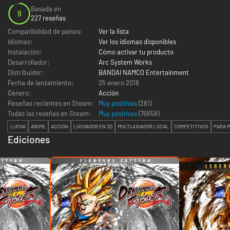
Basada en
9
227 reseñas
Compatibilidad de países:
Ver la lista
Idiomas:
Ver los idiomas disponibles
Instalación:
Cómo activar tu producto
Desarrollador:
Arc System Works
Distribuidor:
BANDAI NAMCO Entertainment
Fecha de lanzamiento:
25 enero 2018
Género:
Acción
Reseñas recientes en Steam:
Muy positivas
(281)
Todas las reseñas en Steam:
Muy positivas
(
76658
)
LUCHA
ANIME
ACCIÓN
LUCHADOR EN 2D
MULTIJUGADOR LOCAL
COMPETITIVOS
PARA 
Ediciones