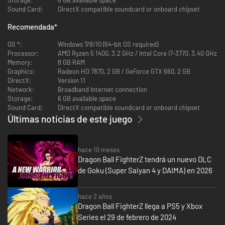
Con el poder del motor Unreal y el talentoso equipo de Arc System Works,
Sound Card:
DirectX compatible soundcard or onboard chipset
DRAGON BALL FighterZ
es toda una hazaña visual.
Recomendada
*
En equipo/soporte 3vs3
OS *:
Windows 7/8/10 (64-bit OS required)
Processor:
AMD Ryzen 5 1400, 3.2 GHz / Intel Core i7-3770, 3.40 GHz
Memory:
8 GB RAM
Graphics:
Radeon HD 7870, 2 GB / GeForce GTX 660, 2 GB
DirectX:
Version 11
Network:
Broadband Internet connection
Storage:
6 GB available space
Sound Card:
DirectX compatible soundcard or onboard chipset
Últimas noticias de este juego
hace 10 meses
Dragon Ball FighterZ tendrá un nuevo DLC
Forma tu equipo soñado y domina rápidas combinaciones entre
de Goku (Super Saiyan 4 y DAIMA) en 2026
luchadores.
Emocionante juego en línea
hace 2 años
Dragon Ball FighterZ llega a PS5 y Xbox
Series el 29 de febrero de 2024