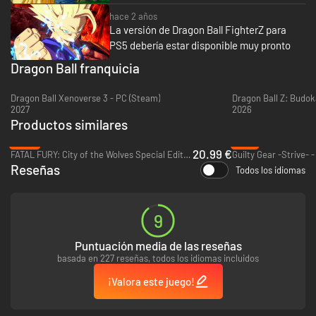
hace 2 años
La versión de Dragon Ball FighterZ para
PS5 debería estar disponible muy pronto
Dragon Ball franquicia
Dragon Ball Xenoverse 3 - PC (Steam)
Dragon Ball Z: Budok
2027
2026
Productos similares
Partidas igualadas, salas interactivas, locas partidas de grupos de 6
-65%
-71%
jugadores... ¡Hay para todos los gustos!
20.99 €
FATAL FURY: City of the Wolves Special Edition - PC (Steam)
Guilty Gear -Strive- 
Reseñas
Todos los idiomas
Modo historia exclusivo
9
Puntuación media de las reseñas
basada en 227 reseñas, todos los idiomas incluidos
¡Valora este juego!