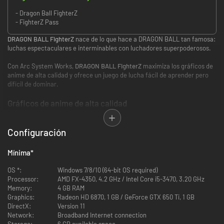
- Dragon Ball FighterZ
- FighterZ Pass
DRAGON BALL FighterZ
nace de lo que hace a DRAGON BALL tan famosa:
luchas espectaculares e interminables con luchadores superpoderosos.
Con Arc System Works,
DRAGON BALL FighterZ
maximiza los gráficos de
anime de alta calidad y ofrece un juego de lucha fácil de aprender pero
difícil de dominar.
Gráficos de anime de alta calidad
Configuración
Mínima
*
OS *:
Windows 7/8/10 (64-bit OS required)
Processor:
AMD FX-4350, 4.2 GHz / Intel Core i5-3470, 3.20 GHz
Memory:
4 GB RAM
Graphics:
Radeon HD 6870, 1 GB / GeForce GTX 650 Ti, 1 GB
DirectX:
Version 11
Network:
Broadband Internet connection
Storage:
6 GB available space