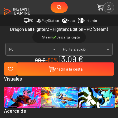
PC
PlayStation
Xbox
Nintendo
Dragon Ball FighterZ - FighterZ Edition - PC (Steam)
Steam
Descarga digital
PC
FighterZ Edición
13.09 €
90 €
-85%
Añadir a la cesta
Visuales
Acerca de