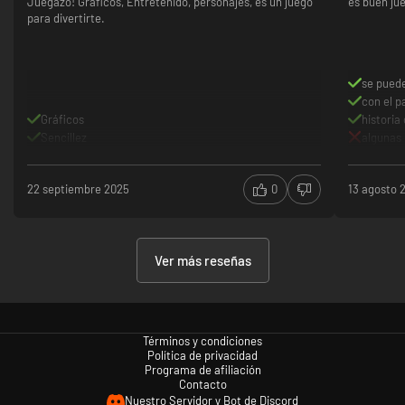
Juegazo! Gráficos, Entretenido, personajes, es un juego
es buen ju
para divertirte.
se pued
con el p
Gráficos
historia 
Sencillez
algunas
22 septiembre 2025
0
13 agosto 
Ver más reseñas
Términos y condiciones
Política de privacidad
Programa de afiliación
Contacto
Nuestro Servidor y Bot de Discord