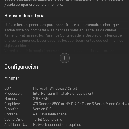
y cada compañero tiene un nombre.
Bienvenidos a Tyria
Uníos a héroes poderosos para hacer frente a las escuadras charr que
asolan Ascalon, combatid a las bandas rivales en las calles de ciudad
Kaineng, y atravesad los Páramos Sulfúreos de la Desolación a lomos de
una sierpe junundu. Desencadenad los acontecimientos que definirán los
siglos venideros.
Volved a sentir la magia impactante en esta legendaria aventura de
fantasía basada en la narrativa, o adentraos en su mundo por primera
vez. Cada paso dado en Guild Wars Reforged, desde la consecución de la
Configuración
primera habilidad hasta la de la última pieza de armadura de élite, se
convierte en una experiencia inolvidable.
Mínima
*
Un MMO clásico, reforjado para una nueva era
OS *:
Microsoft Windows 7 32-bit
Sumaos a una comunidad tan duradera como la propia Niebla, repleta de
Processor:
Intel Pentium III 1.0 GHz or equivalent
héroes veteranos deseosos de guiar a los novatos en misiones,
Memory:
2 GB RAM
mazmorras y desafíos en modo difícil. A cada paso hay una nueva historia
Graphics:
ATI Radeon 8500 or NVIDIA GeForce 3 Series Video Card w
por descubrir, un nuevo título por ganar y nuevos amigos con quienes
DirectX:
Version 9.0
compartir el camino.
Storage:
4 GB available space
Elegid vuestra aventura
: Os aguardan increíbles historias en 3 enormes
Sound Card:
16-bit Sound Card
campañas paralelas. Descubrid cientos de complicadas misiones,
Additional Notes:
Network connection required
eventos festivos sorpresa, ¡y mucho más!