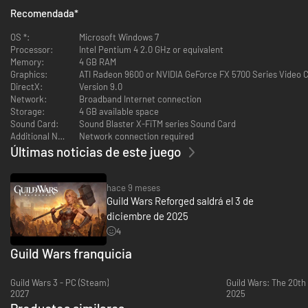
Elegid vuestro perfil
: Cread perfiles únicos a partir de las diez profesiones
Recomendada
*
y personalizad vuestra mecánica de juego combinando conjuntos de
armaduras, armas y miles de habilidades. A medida que os aventuréis en
OS *:
Microsoft Windows 7
nuevas tierras y conquistéis a nuevos enemigos, vuestro arsenal de
Processor:
Intel Pentium 4 2.0 GHz or equivalent
habilidades irá creciendo.
Memory:
4 GB RAM
Elegid a vuestros aliados
: Agrupaos con otros jugadores, cread un equipo
Graphics:
ATI Radeon 9600 or NVIDIA GeForce FX 5700 Series Video 
de leales esbirros NPC, o reclutad héroes personalizables que os
DirectX:
Version 9.0
acompañarán en divertidos combates tácticos.
Network:
Broadband Internet connection
Elegid vuestro desafío
: Poned a prueba la valía de vuestro equipo contra
Storage:
4 GB available space
otros jugadores en PvP, o completad una campaña en PvE para
Sound Card:
Sound Blaster X-FiTM series Sound Card
enfrentaros a los mapas y misiones más difíciles.
Additional Notes:
Network connection required
No es necesario abonar una cuota mensual para jugar.
Últimas noticias de este juego
Incluye:
Acceso a las tres campañas completas: Prophecies, Factions y
hace 9 meses
Nightfall
Guild Wars Reforged saldrá el 3 de
Ocho casillas de personaje: Cada una se puede usar para crear un
diciembre de 2025
personaje solo para PvP o un personaje de rol para PvE
4
Guild Wars franquicia
Guild Wars 3 - PC (Steam)
2027
2025