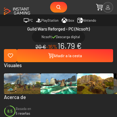
PC
PlayStation
Xbox
Nintendo
Guild Wars Reforged - PC (Ncsoft)
Ncsoft
Descarga digital
16.79 €
20 €
-16%
Añadir a la cesta
Visuales
Acerca de
Basada en
8.5
5 reseñas