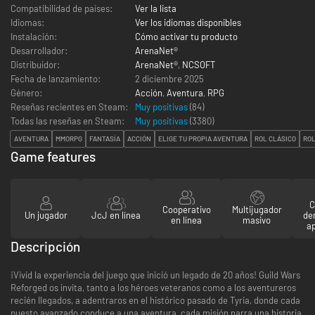
Compatibilidad de países:
Ver la lista
Idiomas:
Ver los idiomas disponibles
Instalación:
Cómo activar tu producto
Desarrollador:
ArenaNet®
Distribuidor:
ArenaNet®
,
NCSOFT
Fecha de lanzamiento:
2 diciembre 2025
Género:
Acción
,
Aventura
,
RPG
Reseñas recientes en Steam:
Muy positivas
(84)
Todas las reseñas en Steam:
Muy positivas
(
3380
)
AVENTURA
MMORPG
FANTASÍA
ACCIÓN
ELIGE TU PROPIA AVENTURA
ROL CLÁSICO
RO
Game features
C
Cooperativo
Multijugador
Un jugador
JcJ en línea
den
en línea
masivo
ap
Descripción
¡Vivid la experiencia del juego que inició un legado de 20 años! Guild Wars
Reforged os invita, tanto a los héroes veteranos como a los aventureros
recién llegados, a adentraros en el histórico pasado de Tyria, donde cada
puesto avanzado conduce a una aventura, cada misión narra una historia