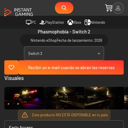
PC
PlayStation
Xbox
Nintendo
Phasmophobia - Switch 2
Nintendo eShop
Fecha de lanzamiento: 2026
Switch 2
Recibir un e-mail cuando se abran las reservas
Visuales
Este producto NO ESTÁ DISPONIBLE en tu país
Early Access