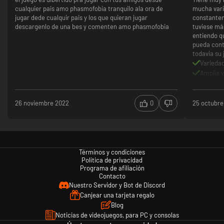
co-op horror where teamwork is key to your success.
cualquier pais amo phasmofobia tranquilo ala ora de
mucha vari
jugar dede cualquir pais y los que quieran jugar
constantem
Play together:
Phasmophobia supports all players together, play
descargenlo de una bes y comenten amo phasmofobia
tuviese má
with your friends with any combination of input types.
entiendo q
pueda cont
todavia su 
Varieda
Amplia 
Actualiz
Los mod
Los mod
26 noviembre 2022
0
25 octubre
Ninguno
Términos y condiciones
Política de privacidad
Programa de afiliación
Contacto
Nuestro Servidor y Bot de Discord
Canjear una tarjeta regalo
Blog
Noticias de videojuegos, para PC y consolas