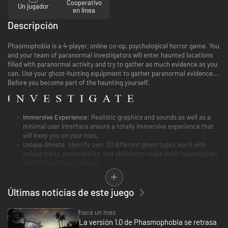
Cooperativo
Un jugador
en línea
Descripción
Phasmophobia is a 4-player, online co-op, psychological horror game. You
and your team of paranormal investigators will enter haunted locations
filled with paranormal activity and try to gather as much evidence as you
can. Use your ghost-hunting equipment to gather paranormal evidence...
Before you become part of the haunting yourself.
Immersive Experience:
Realistic graphics and sounds as well as a
minimal user interface ensure a totally immersive experience that
will keep you on your toes.
Unique Ghosts:
Identify over 20 different ghost types, each with
unique traits, personalities, and abilities to make each investigation
feel different from the last.
Equipment:
Use well-known ghost-hunting equipment such as EMF
Readers, Spirit Boxes, Thermometers, and Night Vision Cameras to
Últimas noticias de este juego
find clues and gather as much paranormal evidence as you can. Find
Cursed Possessions that grant information or abilities in exchange
for your sanity.
hace un mes
La versión 1.0 de Phasmophobia se retrasa