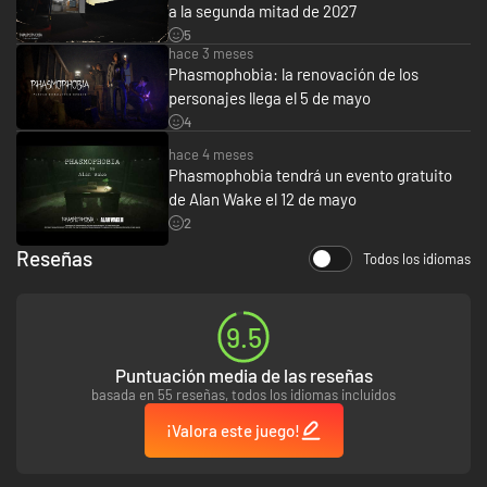
Full Voice Recognition:
The Ghosts are listening! Use your actual
a la segunda mitad de 2027
voice to interact with the Ghosts through Ouija Boards and EVP
5
Sessions using a Spirit Box.
hace 3 meses
Phasmophobia: la renovación de los
personajes llega el 5 de mayo
4
hace 4 meses
Phasmophobia tendrá un evento gratuito
de Alan Wake el 12 de mayo
2
Reseñas
Todos los idiomas
9.5
Puntuación media de las reseñas
Locations:
Choose from over 10 different haunted locations, each
basada en 55 reseñas, todos los idiomas incluidos
with unique twists, hiding spots, and layouts.
¡Valora este juego!
Game Modes:
With 5 default difficulties and hand crafted weekly
challenges, there are plenty of ways to test your skills.
Teamwork:
Dive in head first, get your hands dirty searching for