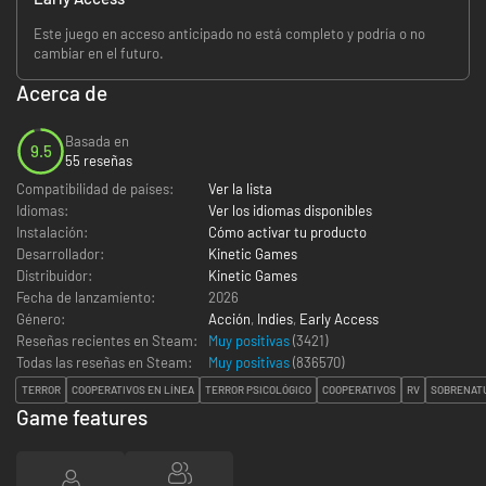
Este juego en acceso anticipado no está completo y podría o no
cambiar en el futuro.
Acerca de
Basada en
9.5
55 reseñas
Compatibilidad de países:
Ver la lista
Idiomas:
Ver los idiomas disponibles
Instalación:
Cómo activar tu producto
Desarrollador:
Kinetic Games
Distribuidor:
Kinetic Games
Fecha de lanzamiento:
2026
Género:
Acción
,
Indies
,
Early Access
Reseñas recientes en Steam:
Muy positivas
(3421)
Todas las reseñas en Steam:
Muy positivas
(
836570
)
TERROR
COOPERATIVOS EN LÍNEA
TERROR PSICOLÓGICO
COOPERATIVOS
RV
SOBRENAT
Game features