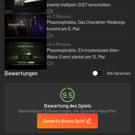
Full Voice Recognition:
The Ghosts are listening! Use your actual
zweite Halbjahr 2027 verschoben
voice to interact with the Ghosts through Ouija Boards and EVP
5
Sessions using a Spirit Box.
vor 3 Monaten
Phasmophobia: Das Charakter-Redesign
kommt am 5. Mai
4
vor 4 Monaten
Phasmophobia: Ein kostenloses Alan-
Wake-Event startet am 12. Mai
2
Bewertungen
Alle Sprachen
9.5
Bewertung des Spiels
Locations:
Choose from over 10 different haunted locations, each
Basierend auf 55 Bewertungen, alle Sprachen inbegriffen
with unique twists, hiding spots, and layouts.
Bewerte dieses Spiel!
Game Modes:
With 5 default difficulties and hand crafted weekly
challenges, there are plenty of ways to test your skills.
Teamwork:
Dive in head first, get your hands dirty searching for