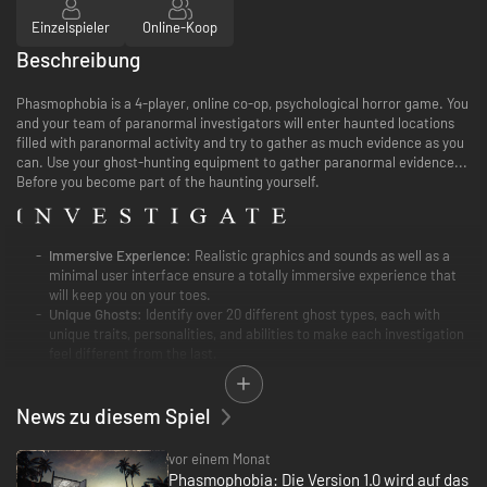
Einzelspieler
Online-Koop
Beschreibung
Phasmophobia is a 4-player, online co-op, psychological horror game. You
and your team of paranormal investigators will enter haunted locations
filled with paranormal activity and try to gather as much evidence as you
can. Use your ghost-hunting equipment to gather paranormal evidence...
Before you become part of the haunting yourself.
Immersive Experience:
Realistic graphics and sounds as well as a
minimal user interface ensure a totally immersive experience that
will keep you on your toes.
Unique Ghosts:
Identify over 20 different ghost types, each with
unique traits, personalities, and abilities to make each investigation
feel different from the last.
Equipment:
Use well-known ghost-hunting equipment such as EMF
Readers, Spirit Boxes, Thermometers, and Night Vision Cameras to
News zu diesem Spiel
find clues and gather as much paranormal evidence as you can. Find
Cursed Possessions that grant information or abilities in exchange
for your sanity.
vor einem Monat
Phasmophobia: Die Version 1.0 wird auf das