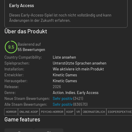
Early Access
Dieses Early-Access-Spiel ist noch nicht vollständig und kann
Änderungen in der Zukunft erfahren.
Über das Produkt
Basierend auf
9.5
55 Bewertungen
Country Compatibility:
Liste ansehen
Spielsprachen:
Unterstützte Sprachen ansehen
Installation:
Wie aktiviere ich mein Produkt
Entwickler:
Kinetic Games
Herausgeber:
Kinetic Games
Release:
2026
Genre:
Action
,
Indies
,
Early Access
Neue Steam Bewertungen:
Sehr positiv
(3421)
Alle Steam Bewertungen:
Sehr positiv
(
836570
)
HORROR
ONLINE-KOOP
PSYCHO-HORROR
KOOP
VR
ÜBERNATÜRLICH
EGOPERSPEKTIVE
Game features