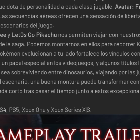
que dota de personalidad a cada clase jugable.
Avatar: F
 Las secuencias aéreas ofrecen una sensación de liberta
escenarios del juego.
vee
y
Let0s Go Pikachu
nos permiten viajar con nuestr
 de la saga. Podemos montarnos en ellos para recorrer K
kémon evolucionan a tu lado fortalece los vínculos con
 papel especial en los videojuegos, y algunos títulos l
sea sobreviviendo entre dinosaurios, viajando por las j
l escenario, una buena montura puede transformar com
queda corto tras pasar el tiempo junto a estos excepcio
S4, PS5, Xbox One y Xbox Series X|S.