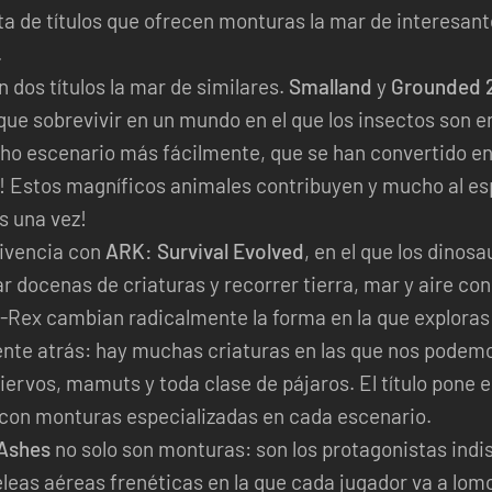
ta de títulos que ofrecen monturas la mar de interesant
.
dos títulos la mar de similares.
Smalland
y
Grounded 
que sobrevivir en un mundo en el que los insectos son
icho escenario más fácilmente, que se han convertido en
! Estos magníficos animales contribuyen y mucho al espí
s una vez!
vivencia con
ARK: Survival Evolved
, en el que los dinos
 docenas de criaturas y recorrer tierra, mar y aire con 
 T-Rex cambian radicalmente la forma en la que exploras
te atrás: hay muchas criaturas en las que nos podemo
ciervos, mamuts y toda clase de pájaros. El título pone e
 con monturas especializadas en cada escenario.
 Ashes
no solo son monturas: son los protagonistas indisc
eleas aéreas frenéticas en la que cada jugador va a lom