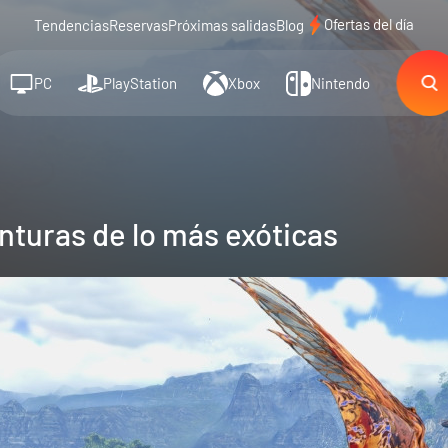
Ofertas del día
Tendencias
Reservas
Próximas salidas
Blog
PC
PlayStation
Xbox
Nintendo
turas de lo más exóticas