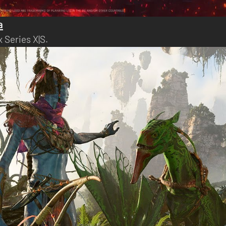
a
 Series X|S.