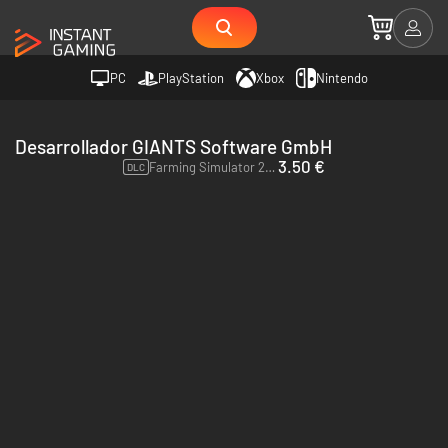
PC
PlayStation
Xbox
Nintendo
Desarrollador GIANTS Software GmbH
3.50 €
Farming Simulator 22 - Claas Xerion Saddle Trac Pack - PC & Mac (Steam)
DLC