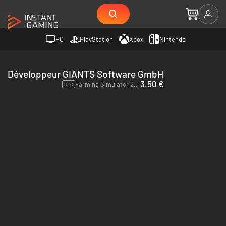
PC
PlayStation
Xbox
Nintendo
Développeur GIANTS Software GmbH
3.50 €
Farming Simulator 22 - Claas Xerion Saddle Trac Pack - PC & Mac (Steam)
DLC