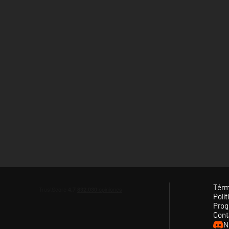
Térm
Polít
Prog
Cont
N