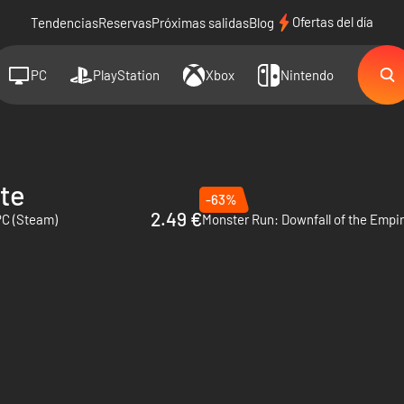
Ofertas del día
Tendencias
Reservas
Próximas salidas
Blog
PC
PlayStation
Xbox
Nintendo
ate
-63%
2.49 €
 PC (Steam)
Monster Run: Downfall of the Empir