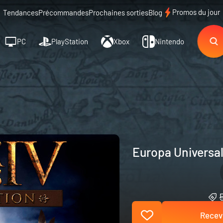
Promos du jour
Tendances
Précommandes
Prochaines sorties
Blog
PC
PlayStation
Xbox
Nintendo
Europa Universal
Recevo