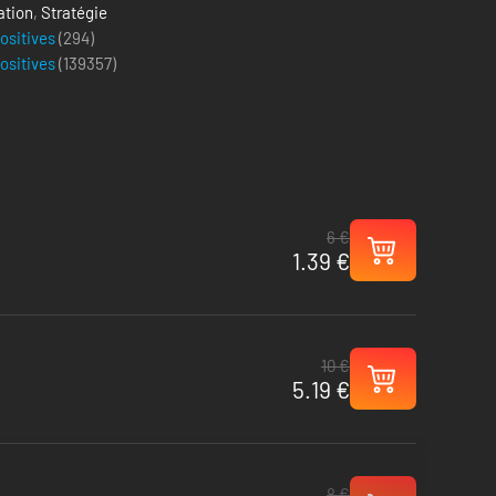
ation
,
Stratégie
positives
(294)
positives
(
139357
)
6 €
1.39 €
10 €
5.19 €
8 €