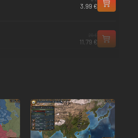
3.99 €
20 €
11.79 €