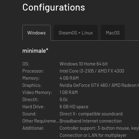
- Europa Universalis IV: Res Publica
Configurations
- Europa Universalis IV: Songs of the New World
- Europa Universalis IV: Trade Nations Unit pack
- Europa Universalis IV: Wealth of Nations
Windows
SteamOS + Linux
MacOS
minimale
*
OS:
Windows 10 Home 64 bit
Processor:
Intel Core i3-2105 / AMD FX 4300
Memory:
4 GB RAM
Graphics:
Nvidia GeForce GTX 460 / AMD Radeon 
Video Memory:
1 GB RAM
DirectX:
9.0c
Hard Drive:
6 GB HD space
Sound:
Direct X- compatible soundcard
Other Requirements:
Broadband Internet connection
Additional:
Controller support: 3-button mouse, key
Connection or LAN for multiplayer