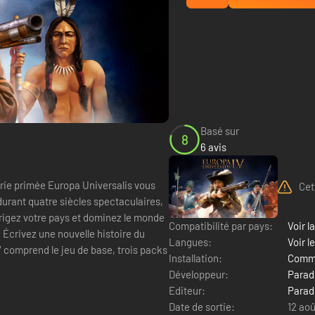
Basé sur
8
6 avis
érie primée Europa Universalis vous
Cet
 durant quatre siècles spectaculaires,
irigez votre pays et dominez le monde
Compatibilité par pays:
Voir la
. Écrivez une nouvelle histoire du
Langues:
Voir l
 comprend le jeu de base, trois packs
Installation:
Comme
Développeur:
Parad
Editeur:
Parad
Date de sortie:
12 aoû