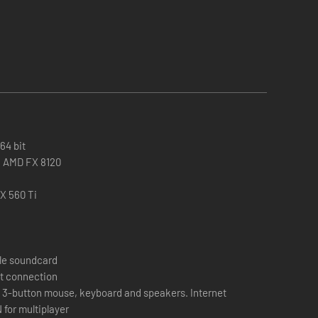
64 bit
 / AMD FX 8120
X 560 Ti
le soundcard
t connection
: 3-button mouse, keyboard and speakers. Internet
for multiplayer