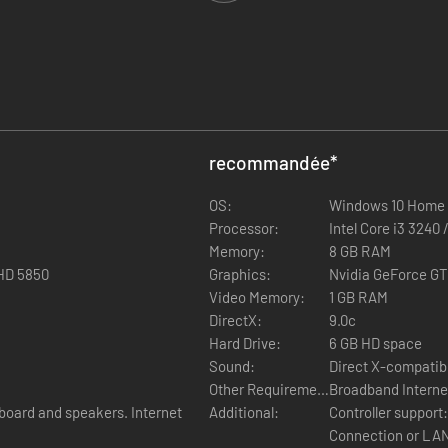
recommandée
*
OS:
Windows 10 Home 
Processor:
Intel Core i3 3240
Memory:
8 GB RAM
HD 5850
Graphics:
Nvidia GeForce GT
Video Memory:
1 GB RAM
DirectX:
9.0c
Hard Drive:
6 GB HD space
Sound:
Direct X-compatib
Other Requirements:
Broadband Interne
board and speakers. Internet
Additional:
Controller support
Connection or LAN 