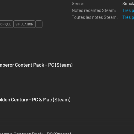
Genre:
Simul
Notes récentes Steam:
Très 
Toutes les notes Steam:
Très 
TORIQUE
SIMULATION
...
Emperor Content Pack - PC (Steam)
Golden Century - PC & Mac (Steam)