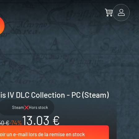
is IV DLC Collection - PC (Steam)
Steam
Hors stock
13.03 €
50 €
-74%
ir un e-mail lors de la remise en stock