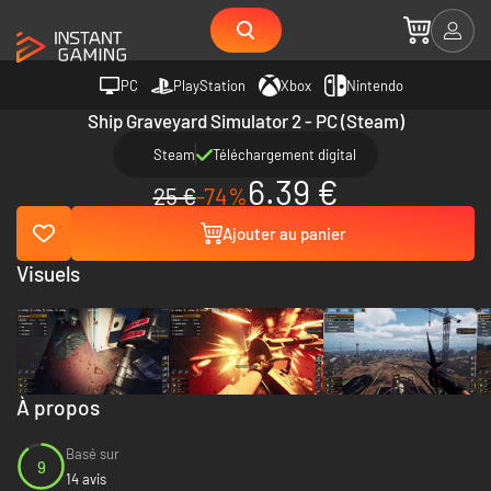
PC
PlayStation
Xbox
Nintendo
Ship Graveyard Simulator 2 - PC (Steam)
Steam
Téléchargement digital
6.39 €
25 €
-74%
Ajouter au panier
Visuels
À propos
Basé sur
9
14 avis