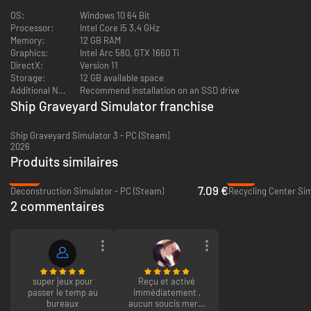
DÉMONTER LES PIÈCES D'UN GRAND NAVIRE
OS:
Windows 10 64 Bit
Processor:
Intel Core i5 3.4 GHz
Des pièces de grand vaisseau ? Oh oui ! Vous aurez besoin d'une grue
Memory:
12 GB RAM
spéciale et d'un grand conteneur pour cela. Ship Graveyard Simulator 2
Graphics:
Intel Arc 580, GTX 1660 Ti
disposera de gros fragments, de modules et de composants d'épaves à
DirectX:
Version 11
démolir, notamment des moteurs, des pompes, des panneaux de
Storage:
12 GB available space
commande et bien plus encore.
Additional Notes:
Recommend installation on an SSD drive
Ship Graveyard Simulator franchise
Ship Graveyard Simulator 3 - PC (Steam)
2026
Produits similaires
-64%
-71%
7.09 €
Deconstruction Simulator - PC (Steam)
Recycling Center Sim
2 commentaires
GRANDS NAVIRES
super jeux pour
Reçu et activé
Commandez de nouveaux navires en attente de démolition via l'ordinateur
passer le temp au
immédiatement ,
de votre domicile, et avec le nouveau navire, vous recevrez une nouvelle
bureaux
aucun soucis merci
tâche ! Collectez toutes les pièces nécessaires en acier, en aluminium ou