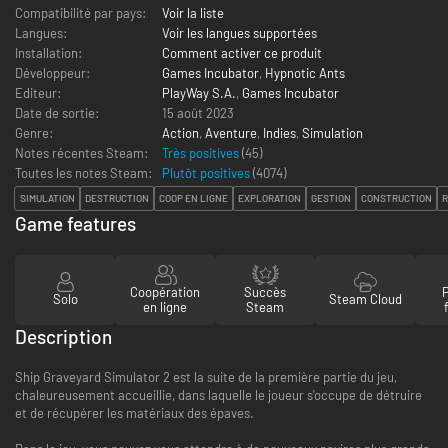
Compatibilité par pays:
Voir la liste
Langues:
Voir les langues supportées
Installation:
Comment activer ce produit
Développeur:
Games Incubator
,
Hypnotic Ants
Editeur:
PlayWay S.A.
,
Games Incubator
Date de sortie:
15 août 2023
Genre:
Action
,
Aventure
,
Indies
,
Simulation
Notes récentes Steam:
Très positives
(45)
Toutes les notes Steam:
Plutôt positives
(
4074
)
SIMULATION
DESTRUCTION
COOP EN LIGNE
EXPLORATION
GESTION
CONSTRUCTION
R
Game features
Coopération
Succès
Solo
Steam Cloud
en ligne
Steam
Description
Ship Graveyard Simulator 2 est la suite de la première partie du jeu,
chaleureusement accueillie, dans laquelle le joueur s'occupe de détruire
et de récupérer les matériaux des épaves.