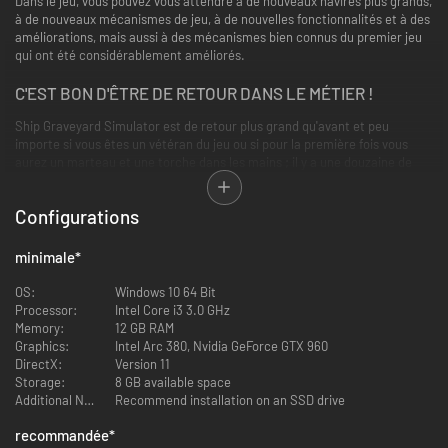
Dans le jeu, vous pouvez vous attendre à de nouveaux navires plus grands,
à de nouveaux mécanismes de jeu, à de nouvelles fonctionnalités et à des
améliorations, mais aussi à des mécanismes bien connus du premier jeu
qui ont été considérablement améliorés.
C'EST BON D'ÊTRE DE RETOUR DANS LE MÉTIER !
Ship Graveyard Simulator est de retour plus grand qu'avant et peu
importe si vous êtes un vétéran du jeu ou si pour la première fois vous
aurez un marteau et une torche dans les mains ; il y a une douzaine de
kilomètres d'épaves sur la côte, et des milliers de tonnes d'acier - vous
vous lancerez dans cette activité.
Configurations
minimale
*
OS:
Windows 10 64 Bit
Processor:
Intel Core i3 3.0 GHz
Memory:
12 GB RAM
Graphics:
Intel Arc 380, Nvidia GeForce GTX 960
DirectX:
Version 11
Storage:
8 GB available space
Additional Notes:
Recommend installation on an SSD drive
recommandée
*