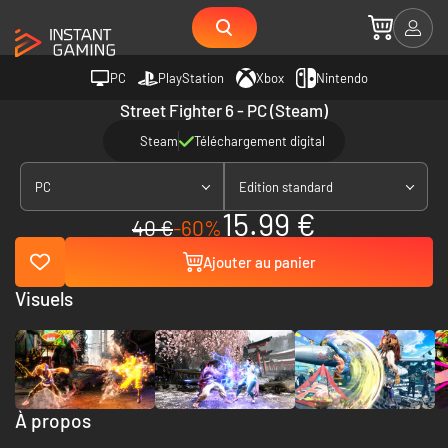
PC
PlayStation
Xbox
Nintendo
Street Fighter 6 - PC (Steam)
Steam
Téléchargement digital
PC
Edition standard
15.99 €
40 €
-60%
Ajouter au panier
Visuels
À propos