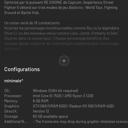
Optimisé par le puissant RE ENGINE de Capcom, l'expérience Street
Fighter 6 s'étend sur trois modes de jeu distincts : World Tour, Fighting
Ground et Battle Hub.
Un roster varié de 18 combattants
Incarnez les personnages incontournables comme Ryu ou la légendaire
Chun-Li, ou des nouveaux venus comme Luke, Jamie, Kimberly et bien
d'autres dans ce nouvel opus ! Chaque personnage bénéficie d'un
nouveau design unique et de cinématiques exaltantes pour leurs coups
spéciaux !
Configurations
Dominez le Fighting Ground
minimale
*
Street Fighter 6 offre un système de combat très évolué avec trois types
de commandes : Classique, Moderne et Dynamique. Chaque joueur peut
OS:
Windows 10 (64 bit required)
donc s'amuser selon son propre niveau.
Processor:
Intel Core i5-7500 / AMD Ryzen 3 1200
La nouvelle fonction des commentaire en direct ajoute toute l'ambiance
Memory:
8 GB RAM
d'un véritable match ainsi que des explications faciles sur le gameplay.
Graphics:
GTX1060 (VRAM 6GB) / Radeon RX 580 (VRAM 4GB)
Initiez-vous au nouveau système de la jauge Drive pour remporter la
DirectX:
Version 12
victoire !
Storage:
60 GB available space
Additional Notes:
- The framerate may drop during graphic-intensive scenes.