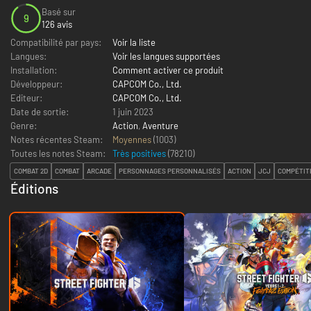
Basé sur
9
126 avis
Compatibilité par pays:
Voir la liste
Langues:
Voir les langues supportées
Installation:
Comment activer ce produit
Développeur:
CAPCOM Co., Ltd.
Editeur:
CAPCOM Co., Ltd.
Date de sortie:
1 juin 2023
Genre:
Action
,
Aventure
Notes récentes Steam:
Moyennes
(1003)
Toutes les notes Steam:
Très positives
(
78210
)
COMBAT 2D
COMBAT
ARCADE
PERSONNAGES PERSONNALISÉS
ACTION
JCJ
COMPÉTIT
Éditions