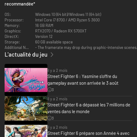
recommandée
*
OS:
Windows 10 (64 bit)/Windows 11 (64 bit)
Processor:
Intel Core i7 8700 / AMD Ryzen 5 3600
Memory:
16 GB RAM
Graphics:
RTX2070 / Radeon RX 5700XT
DirectX:
Version 12
Storage:
60 GB available space
Additional Notes:
- The framerate may drop during graphic-intensive scenes.
L'actualité du jeu
Partez à l'aventure dans le World Tour
Partez à la recherche de la véritable force dans le World Tour, un mode
il y a 2 mois
histoire pour un joueur. Utilisez votre avatar for forger votre propre
Street Fighter 6 : Yasmine s'offre du
destinée. Explorez Metro City et bien d'autres lieux. Rencontrez des
gameplay avant son arrivée le 3 août
maîtres légendaires qui vous prendront sous leur aile et vous
3
enseigneront leur style et techniques.
il y a 2 mois
Street Fighter 6 a dépassé les 7 millions de
ventes dans le monde
3
il y a 2 mois
Street Fighter 6 prépare son Année 4 avec