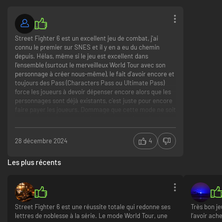
Street Fighter 6 est un excellent jeu de combat, j'ai
connu le premier sur SNES et il y en a eu du chemin
depuis. Hélas, même si le jeu est excellent dans
l'ensemble (surtout le merveilleux World Tour avec son
personnage à créer nous-même), le fait d'avoir encore et
toujours des Pass (Characters Pass ou Ultimate Pass)
force les joueurs à devoir dépenser encore alors que les
personnages sont déjà existants, c'est juste pour encore
faire payer les joueurs. Dommage que cette mode ne soit
pas morte, tout comme le free to play, mais ceci est un
autre sujet.
28 décembre 2024
4
SF6, en solo reste un très bon jeu bien nerveux pour peu
que votre machine soit puissante. N'espérez pas y jouer
Les plus récents
sur un 4 cores et une vieille carte à 4 Go de vram. Un SSD
est aussi très conseillé pour ce jeu.
Pour le côté online, je ne peux me prononcer, mon
manque de skill m'empêche de me frotter aux autres.
Street Fighter 6 est une réussite totale qui redonne ses
Très bon je
Création d'un personnage modifiable
lettres de noblesse à la série. Le mode World Tour, une
l’avoir ach
Le World Tour, une excellente idée pour les joueurs