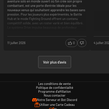
aventure solo en monde ouvert où l’on crée son propre
solo
combattant, est une porte d’entrée idéale pour les
Le leveling du mode World Tour et l'apprentissage des
nouveaux venus qui souhaitent apprendre les bases sans
coups spéciaux
pression. Pour les joueurs plus expérimentés, le Battle
Le fait que Capcom fasse payer pour le moindre
Hub et le mode Fighting Ground offrent un contenu
cosmétique ou personnage.
compétitif solide, avec un roster varié et bien équilibré.
Le système Drive impulse beaucoup de profondeur
stratégique aux combats, tout en restant accessible
grâce aux commandes modernes qui simplifient les
inputs pour les débutants. La direction artistique, mêlant
11 juillet 2026
0
4 juillet 20
hip-hop et style urbain, apporte une identité visuelle
fraîche et reconnaissable à la licence.
Mode World Tour original et généreux pour
l’apprentissage en solo
Voir plus d'avis
Gameplay riche et équilibré grâce au système Drive
Certains personnages du World Tour peuvent sembler
redondants dans leurs quêtes annexes
Les conditions de vente
Politique de confidentialité
Programme d'affiliation
Nous contacter
Notre Serveur et Bot Discord
Utiliser une Carte Cadeau