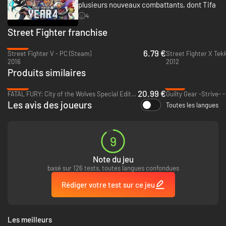
plusieurs nouveaux combattants, dont Tifa
4
Street Fighter franchise
-66%
6.79 €
Street Fighter V - PC (Steam)
Street Fighter X Tek
Affrontez vos rivaux dans le Battle Hub
2016
2012
Le Battle Hub est la place centrale de Street Fighter 6 où les joueurs
Produits similaires
peuvent se rassembler, communiquer et s'entraîner ensemble. Utilisez
votre avatar du World Tour pour affronter d'autres joueurs via les bornes
-65%
-71%
20.99 €
d'arcade, ou jouez aux grands classiques Capcom à la salle d'arcade.
FATAL FURY: City of the Wolves Special Edition - PC (Steam)
Guilty Gear -Strive- 
Les avis des joueurs
Toutes les langues
9
Note du jeu
basé sur 126 tests, toutes langues confondues
Rédiger votre test sur ce jeu
Les meilleurs
Votre chemin pour devenir un véritable "World Warrior" commence ici.