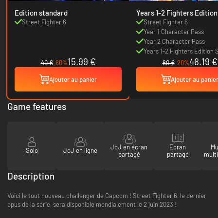
Edition standard
Years 1-2 Fighters Edition
Street Fighter 6
Street Fighter 6
Year 1 Character Pass
Year 2 Character Pass
Years 1-2 Fighters Edition
15.99 €
48.19 €
Colors
40 €
-60%
60 €
-20%
Ajouter au panier
Ajouter au panie
Game features
JcJ en écran
Ecran
Mu
Solo
JcJ en ligne
partagé
partagé
mult
Description
Voici le tout nouveau challenger de Capcom ! Street Fighter 6, le dernier
opus de la série, sera disponible mondialement le 2 juin 2023 !