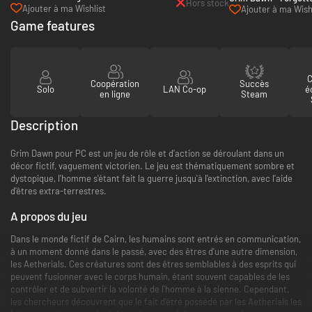
Hors stock
(Steam)
Ajouter à ma Wishlist
Expansion - PC (Ste
Ajouter à ma Wish
Game features
C
Coopération
Succès
Solo
LAN Co-op
é
en ligne
Steam
Description
Grim Dawn pour PC est un jeu de rôle et d'action se déroulant dans un
décor fictif, vaguement victorien. Le jeu est thématiquement sombre et
dystopique, l'homme s'étant fait la guerre jusqu'à l'extinction, avec l'aide
d'êtres extra-terrestres.
A propos du jeu
Dans le monde fictif de Cairn, les humains sont entrés en communication,
à un moment donné dans le passé, avec des êtres d'une autre dimension,
les Aetherials. Ces créatures sont des êtres semblables à des esprits qui
peuvent fusionner avec le corps humain, étant souvent capables de les
contrôler et de subvertir la volonté de l'homme à la sienne. Cependant,
les chercheurs découvrent que le fait d'être possédé par les Aetherials les