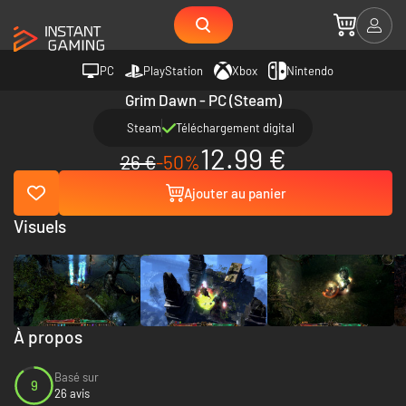
PC
PlayStation
Xbox
Nintendo
Grim Dawn - PC (Steam)
Steam
Téléchargement digital
12.99 €
26 €
-50%
Ajouter au panier
Visuels
À propos
Basé sur
9
26 avis