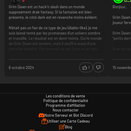
Grim Dawn est un hack'n slash dans un monde
Bonjour,
supposément drak fantasy. Si la fantaisie est bien
présente, le côté dark est en revanche moins évident.
Grim Dawn 
joueur fer
N'était pas un fan de ce type de jeu (diablo-like), je me
suis laissé tenté par les promesses d'un univers sombre
Grim Dawn r
et travaillé. Le résultat est en demi-teinte. Oui le monde
"petits der
de Grim Dawn est sombre, mais il souffre aussi d'une
certaine banalité. Pas mauvais en soi, juste vu et revu.
A ne surtou
Le gameplay souffre des mêmes conclusions, rien de
Une nouvell
mauvais, mais rien d'original non plus.
par une ex
6 octobre 2024
1
15 novemb
Asterkarn)
Pour conclure, je conseillerai ce jeu uniquement aux
Tout
aficionados des hack'n slash.
Gameplay assez sympa
L'ambiance sans saveur
Les conditions de vente
Politique de confidentialité
Programme d'affiliation
Nous contacter
Notre Serveur et Bot Discord
Utiliser une Carte Cadeau
Blog