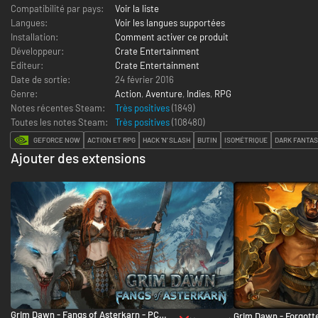
Compatibilité par pays:
Voir la liste
Langues:
Voir les langues supportées
Installation:
Comment activer ce produit
Développeur:
Crate Entertainment
Editeur:
Crate Entertainment
Date de sortie:
24 février 2016
Genre:
Action
,
Aventure
,
Indies
,
RPG
Notes récentes Steam:
Très positives
(1849)
Toutes les notes Steam:
Très positives
(
108480
)
GEFORCE NOW
ACTION ET RPG
HACK 'N' SLASH
BUTIN
ISOMÉTRIQUE
DARK FANTA
Ajouter des extensions
Grim Dawn - Fangs of Asterkarn - PC
Grim Dawn - Forgott