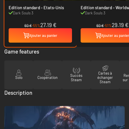
Edition standard - Etats-Unis
Edition standard - W
Dark Souls 3
Dark Souls 3
27.19 €
29.19 €
60 €
-55%
60 €
-51%
Ajouter au panier
Ajouter au panie
Game features
Cartes à
Succès
Re
Solo
Coopération
échanger
Steam
sur
Steam
Description