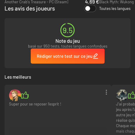
4.69 €
Another Crab's Treasure - PC (Steam)
Black Myth: Wukong 
Les avis des joueurs
Toutes les langues
9.5
Note du jeu
basé sur 950 tests, toutes langues confondues
Rédiger votre test sur ce jeu
Les meilleurs
Super pour se reposer l'esprit !
J'ai proba
jeu après 
autre jeu n
réalise qu'
Chaque mor
mais chaqu