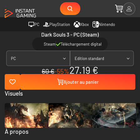
PC
PlayStation
Xbox
Nintendo
Dark Souls 3 - PC (Steam)
Steam
Téléchargement digital
PC
Edition standard
27.19 €
60 €
-55%
Ajouter au panier
Visuels
À propos