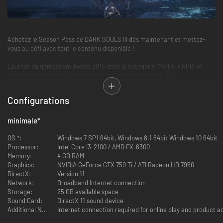
Achetez le Season Pass de DARK SOULS III dès maintenant et mettez-
vous au défi avec tout le contenu disponible !
Lauréat du gamescom Award 2015 dans la catégorie "Meilleur RPG" et
détenteur de plus de 35 récompenses et nominations à l'E3.
Dark Souls III repousse une fois de plus ses limites avec un nouveau
Configurations
chapitre ambitieux de la série légendaire et encensée par la critique.
Alors que les flammes vacillantes de votre feu de camp révèlent un
minimale
*
monde en ruines, plongez dans un univers immense peuplé d'ennemis
colossaux. Découvrez un monde épique et sombre au gameplay nerveux
OS *:
Windows 7 SP1 64bit, Windows 8.1 64bit Windows 10 64bit
et aux combats toujours plus intenses. Fans inconditionnels ou nouveaux
Processor:
Intel Core i3-2100 / AMD FX-6300
joueurs, laissez-vous submerger par les graphismes et le gameplay
Memory:
4 GB RAM
époustouflants.
Graphics:
NVIDIA GeForce GTX 750 Ti / ATI Radeon HD 7950
Désormais, seules les braises subsistent. Préparez-vous à embrasser les
DirectX:
Version 11
ténèbres... encore une fois !
Network:
Broadband Internet connection
Storage:
25 GB available space
Sound Card:
DirectX 11 sound device
Additional Notes:
Internet connection required for online play and product ac