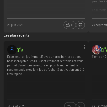
peu plus à
La directio
musiques s
en boucle s
magistralem
25 juin 2025
11
27 septem
plongent, e
Les plus récents
D'ordinaire
solo, car 
pouvoir dé
avoir à sub
séquences 
Excellent , un jeu immersif avec un très bon lore et des
Même en 20
comme avec
boss incroyable, les DLC sont vraiment rentables et vous
exactement
permet d'avoir une aventure en plus, franchement je
dans l'act
recommande excellent jeu et l'achat & activation ont été
très rapide
On a ici, u
être capab
Directio
Gamepl
Level de
Aucun
13 juillet 2026
0
27 juin 202