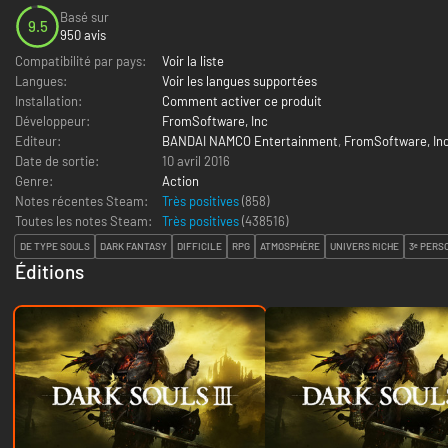
Basé sur
9.5
950 avis
Compatibilité par pays:
Voir la liste
Langues:
Voir les langues supportées
Installation:
Comment activer ce produit
Développeur:
FromSoftware, Inc
Editeur:
BANDAI NAMCO Entertainment
,
FromSoftware, In
Date de sortie:
10 avril 2016
Genre:
Action
Notes récentes Steam:
Très positives
(858)
Toutes les notes Steam:
Très positives
(
438516
)
DE TYPE SOULS
DARK FANTASY
DIFFICILE
RPG
ATMOSPHÈRE
UNIVERS RICHE
3ᵉ PERS
Éditions