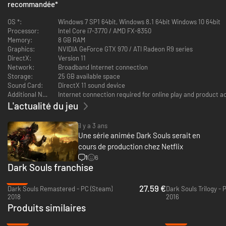
recommandée
*
OS *:
Windows 7 SP1 64bit, Windows 8.1 64bit Windows 10 64bit
Processor:
Intel Core i7-3770 / AMD FX-8350
Memory:
8 GB RAM
Graphics:
NVIDIA GeForce GTX 970 / ATI Radeon R9 series
DirectX:
Version 11
Network:
Broadband Internet connection
Storage:
25 GB available space
Sound Card:
DirectX 11 sound device
Additional Notes:
Internet connection required for online play and product ac
L'actualité du jeu
il y a 3 ans
Une série animée Dark Souls serait en
cours de production chez Netflix
1
6
Dark Souls franchise
-31%
27.59 €
Dark Souls Remastered - PC (Steam)
Dark Souls Trilogy - 
2018
2016
Produits similaires
-84%
-23%