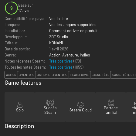
Basé sur
9
17 avis
Compatibilité par pays:
Voir la liste
Langues:
Voir les langues supportées
Installation:
Comment activer ce produit
Développeur:
ZDT Studio
Editeur:
KONAMI
Date de sortie:
1 avril 2026
Genre:
Action
,
Aventure
,
Indies
Notes récentes Steam:
Très positives
(170)
Toutes les notes Steam:
Très positives
(
1059
)
ACTION
AVENTURE
ACTION ET AVENTURE
PLATEFORME
CASSE-TÊTE
CASSE-TÊTE ET
Game features
P
Succès
Partage
ch
Solo
Steam Cloud
Steam
familial
m
Description