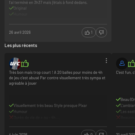
l'ai terminé en 3h37 mais j'étais à fond dedans.
Original
Humour
Gameplay
Trop court
26 avril 2026
1
Les plus récents
Très bon mais trop court ! A 20 balles pour moins de 4h
C'est fun, 
de jeu c'est abusé Par contre visuellement très sympa et
agréable à jouer
Beau (On
Visuellement très beau Style presque Pixar
L'ambia
Humour
Les eas
Durée de vie de + ou - 4h ...
Beaucoup
4 juin 2026
0
21 avril 20