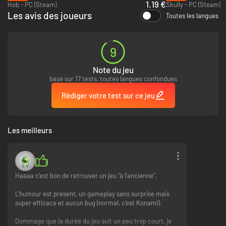
1.19 €
Hob - PC (Steam)
Skully - PC (Steam)
Un monde vivant et interactif :
Les avis des joueurs
Toutes les langues
Découvrez des niveaux tentaculaires dotés d’une direction artistique à
couper le souffle, remplis d’énigmes, de dangers, ainsi que de créatures et
9
de personnages qui sauront vous surprendre.
Note du jeu
basé sur 17 tests, toutes langues confondues
Rédiger votre test sur ce jeu
Les meilleurs
Une narration immersive et poignante :
Entre humour, émotion et suspense, Darwin vous fera vivre une odyssée
mémorable.
Haaaa c'est bon de retrouver un jeu "à l'ancienne".
L'humour est présent, un gameplay sans surprise mais
super efficace et aucun bug (normal, c'est Konami).
Dommage que la durée du jeu soit un peu trop court, je