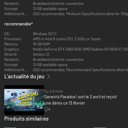
moindre détail vous permet d’en apprendre plus sur l’incroyable histoire
Network:
Broadband Internet connection
du jeu.
Storage:
10 GB available space
Additional Notes:
SSD recommended. Minimum Specifications allow for 720p r
recommandée
*
OS:
Windows 10 | 11
Processor:
AMD or Intel 8 cores CPU, 3.5Ghz or faster
Memory:
16 GB RAM
Graphics:
Nvidia GeForce RTX 3060 8GB | AMD Radeon RX 6600 XT 8
DirectX:
Version 12
Gameplay original :
Network:
Broadband Internet connection
Storage:
10 GB available space
Le jeu propose un parfait équilibre entre les séquences de plates-formes
Additional Notes:
SSD recommended. Recommended Specifications allow for 10
et les séquences de réflexion : nagez, cachez-vous, infiltrez-vous, sautez
L'actualité du jeu
et utilisez les capacités extraordinaires d’un poulpe pour progresser dans
votre aventure, échapper aux situations dangereuses ou résoudre les
nombreuses énigmes du jeu.
il y a 6 mois
Darwin’s Paradox! sort le 2 avril et reçoit
une démo ce 13 février
4
Produits similaires
-94%
-90%