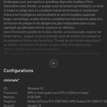
Embarquez pour une aventure grandiose digne des meilleurs films
d’animation avec Darwin, un poulpe aussi attachant qu’intelligent, arraché
à l’océan et piégé dans un complexe industriel immense et mystérieux.
Grâce à son intelligence extraordinaire et ses incroyables capacités
(nage, camouflage, et bien d’autres compétences fascinantes), aidez-le à
surmonter les pièges et les dangers les plus redoutables dans ce jeu
captivant qui allie plate-forme, aventure et réflexion.
Dans l’immensité paisible de l’océan, Darwin, un jeune poulpe, explore les
fonds marins... jusqu’à ce qu’un étrange rayon de lumière ne transperce
les abysses et l’attire vers la surface. Chassé de son monde aquatique, il
se réveille, complètement perdu, en plein milieu d’un gigantesque
dépotoir, jouxté par une usine inquiétante.
Mais quelque chose cloche. Entre les machines menaçantes, d’étranges
cuves de stockage et les créatures et personnages mystérieux et
dangereux qui peuplent ce lieu, Darwin comprend qu’il est en danger.
Pour regagner l’océan, Darwin va devoir se montrer plus malin, évoluer et
Configurations
révéler aux joueurs les mystères d’une conspiration qui dépasse tout ce
que l’on pourrait imaginer... et qui pourrait bien sceller le destin de
l’humanité !
minimale
*
Caractéristiques de gameplay principales :
OS:
Windows 10
Une aventure grandiose, digne d’un film d’animation :
Processor:
AMD or Intel quad-core CPU, 2.5GHz or faster
Memory:
8 GB RAM
Avec sa magnifique direction artistique et un monde animé, Darwin’s
Graphics:
Nvidia GeForce RTX 2060 6GB | AMD Radeon RX-5600 XT 6
Paradox vous plonge dans une épopée visuelle et émouvante, où le
DirectX:
Version 12