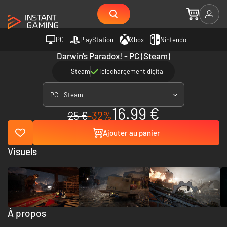
PC
PlayStation
Xbox
Nintendo
Darwin's Paradox! - PC (Steam)
Steam
Téléchargement digital
PC - Steam
16.99 €
25 €
-32%
Ajouter au panier
Visuels
À propos