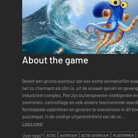
About the game
Beleef een groots avontuur dat een echte animatiefilm waa
net zo charmant als slim is, uit de oceaan gerukt en geva
industrieel complex. Met zijn buitengewone intelligentie e
zwemmen, camouflage en vele andere fascinerende vaard
formidabele valstrikken en gevaren te overwinnen in dit bo
puzzelspel. In de vredige uitgestrektheid van de oc...
Lees meer
User tags*:
ACTIE
AVONTUUR
ACTIE-AVONTUUR
PLATFORMER