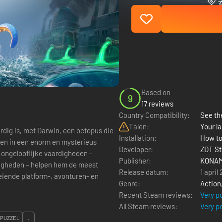
Based on
9
17 reviews
Country Compatibility:
See the
Talen:
Your la
rdig is, met Darwin, een octopus die
Installation:
How to
ngen in een enorm en mysterieus
Developer:
ZDT St
n ongelooflijke vaardigheden –
Publisher:
KONAM
igheden – helpen hem de meest
Release datum:
1 april
eiende platform-, avonturen- en
Genre:
Action
Recent Steam reviews:
Very p
All Steam reviews:
Very p
PUZZEL
...