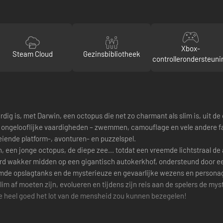
Xbox-
Steam Cloud
Gezinsbibliotheek
controllerondersteuni
dig is, met Darwin, een octopus die net zo charmant als slim is, uit 
 en ongelooflijke vaardigheden – zwemmen, camouflage en vele andere
eiende platform-, avonturen- en puzzelspel.
, een jonge octopus, de diepe zee... totdat een vreemde lichtstraal de
rd wakker midden op een gigantisch autokerkhof, ondersteund door ee
de opslagtanks en de mysterieuze en gevaarlijke wezens en personages 
slim af moeten zijn, evolueren en tijdens zijn reis aan de spelers de 
ie heel goed het lot van de mensheid zou kunnen bezegelen!