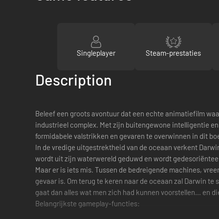
Singleplayer
Steam-prestaties
Description
Beleef een groots avontuur dat een echte animatiefilm waar
industrieel complex. Met zijn buitengewone intelligentie
formidabele valstrikken en gevaren te overwinnen in dit bo
In de vredige uitgestrektheid van de oceaan verkent Darwin
wordt uit zijn waterwereld geduwd en wordt gedesoriëntee
Maar er is iets mis. Tussen de bedreigende machines, vreem
gevaar is. Om terug te keren naar de oceaan zal Darwin te 
gaat dan alles wat men zich had kunnen voorstellen... en d
Belangrijkste gameplay-functies: