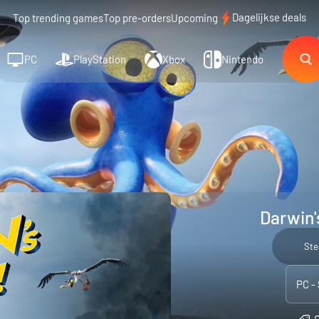
Dagelijkse deals
Top trending games
Top pre-orders
Upcoming
PC
PlayStation
Xbox
Nintendo
Darwin'
St
PC -