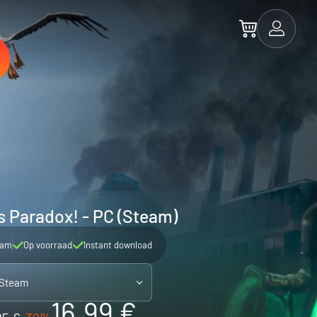
s Paradox! - PC (Steam)
eam
Op voorraad
Instant download
 Steam
16.99 €