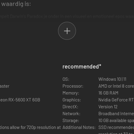
 waardig is:
mpelt Darwin's Paradox je onder in een visueel en emotioneel epos waari
recommended
*
OS:
Windows 10 | 11
aster
Processor:
AMD or Intel 8 cor
Memory:
16 GB RAM
deon RX-5600 XT 6GB
Graphics:
Nvidia GeForce R
DirectX:
Version 12
Network:
Broadband Interne
Storage:
10 GB available sp
ns allow for 720p resolution at
Additional Notes:
SSD recommended.