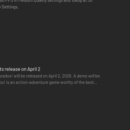
o 60 FPS in Medium Quality settings and 1080p at 30
y Settings.
ng en gebruik de buitengewone vaardigheden van een
s release on April 2
radox! will be released on April 2, 2026. A demo will be
adox! is an action-adventure game worthy of the best