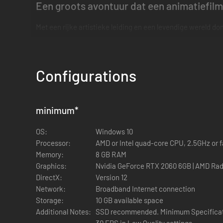
Een groots avontuur dat een animatiefilm
Met een rijke artistieke leiding en een levendige wereld do
Configurations
minimum
*
OS:
Windows 10
Processor:
AMD or Intel quad-core CPU, 2.5GHz or f
Memory:
8 GB RAM
Graphics:
Nvidia GeForce RTX 2060 6GB | AMD Ra
DirectX:
Version 12
Network:
Broadband Internet connection
Storage:
10 GB available space
Additional Notes:
SSD recommended. Minimum Specificatio