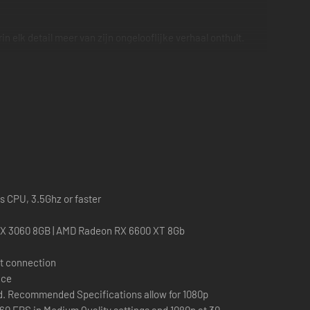
n elk detail meer van zijn ongelooflijke verhaal onthult.
es CPU, 3.5Ghz or faster
TX 3060 8GB | AMD Radeon RX 6600 XT 8Gb
t connection
ace
 Recommended Specifications allow for 1080p