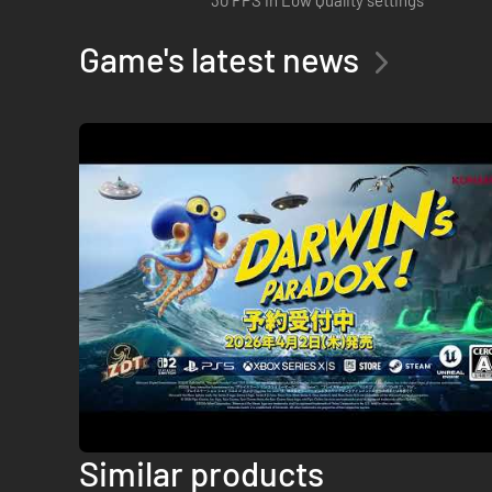
Originele gameplay:
30 FPS in Low Quality settings
Game's latest news
De game biedt een perfecte balans tussen platformscènes 
octopus om verder te komen in je avontuur, aan gevaarlijke 
Similar products