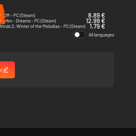
%
%
8.89 €
COM - PC (Steam)
onages.
%
12.99 €
murfen - Dreams - PC (Steam)
1.79 €
inds 2: Winter of the Melodias - PC (Steam)
All languages
e!