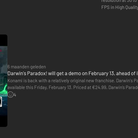
resolution at 30 t
FPS in High Qualit
en momenten van puzzels oplossen: zwem, verstop je, infiltreer, spri
situaties te ontsnappen of de vele puzzels in de game op te lossen.
6 maanden geleden
Darwin's Paradox! will get a demo on February 13, ahead of it
Konami is back with a relatively original new franchise. Darwin's Pa
available this Friday, February 13. Priced at €24.99, Darwin’s Par
animated films. We play as Darwin, a young octopus who finds…
4