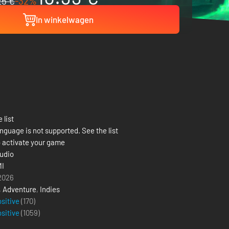
25 €
-32%
In winkelwagen
 list
nguage is not supported. See the list
 activate your game
udio
I
 2026
,
Adventure
,
Indies
ositive
(170)
ositive
(
1059
)