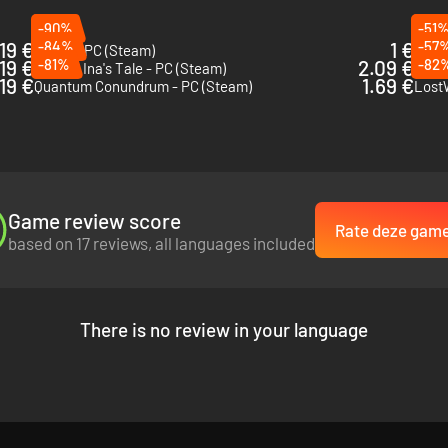
-90%
-51
.19 €
-84%
1 €
-57
Skully - PC (Steam)
POPU
rtistieke richting, vol puzzels, gevaren en verrassende wezens en pers
19 €
-81%
2.09 €
-82
Aspire: Ina's Tale - PC (Steam)
De S
.19 €
1.69 €
Quantum Conundrum - PC (Steam)
LostW
Game review score
Rate deze gam
based on 17 reviews, all languages included
There is no review in your language