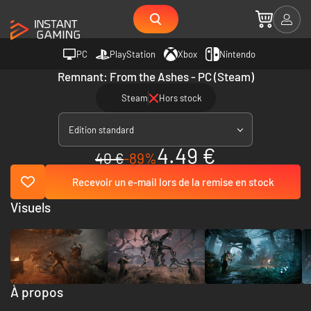
PC
PlayStation
Xbox
Nintendo
Remnant: From the Ashes - PC (Steam)
Steam
Hors stock
Edition standard
4.49 €
40 €
-89%
Recevoir un e-mail lors de la remise en stock
Visuels
À propos