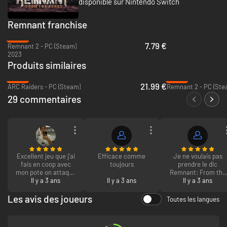
disponible sur Nintendo Switch
Remnant franchise
-84%
7.79 €
Remnant 2 - PC (Steam)
2023
Produits similaires
-45%
-84%
21.99 €
ARC Raiders - PC (Steam)
Remnant 2 - PC (Ste
29 commentaires
Excellent jeu que j'ai
Efficace comme
Je ne voulais pas
fais en coop avec
toujours
prendre le dlc
mon pote on attaque
Remnant: From the
le 2 on va tout pété !!
Il y a 3 ans
Il y a 3 ans
Ashes - Swamps of
Il y a 3 ans
XD
Corsus? Comment
obtenir le
Les avis des joueurs
Toutes les langues
remboursement ? J
n'ai pas utilisé le
code