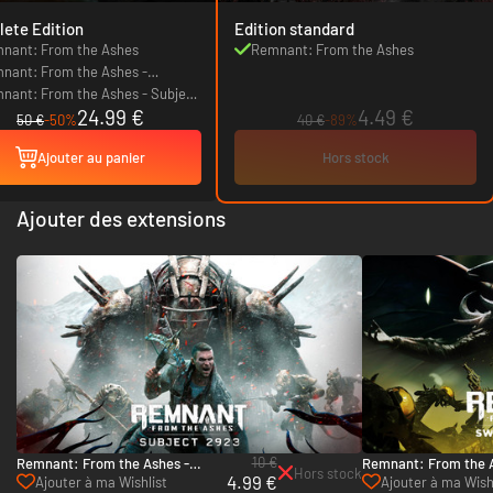
ete Edition
Edition standard
nant: From the Ashes
Remnant: From the Ashes
nant: From the Ashes -
mps of Corsus
nant: From the Ashes - Subject
24.99 €
4.49 €
3
50 €
-50%
40 €
-89%
Ajouter au panier
Hors stock
Ajouter des extensions
10 €
Remnant: From the Ashes -
Remnant: From the A
Hors stock
4.99 €
Subject 2923 - PC (Steam)
Swamps of Corsus - 
Ajouter à ma Wishlist
Ajouter à ma Wish