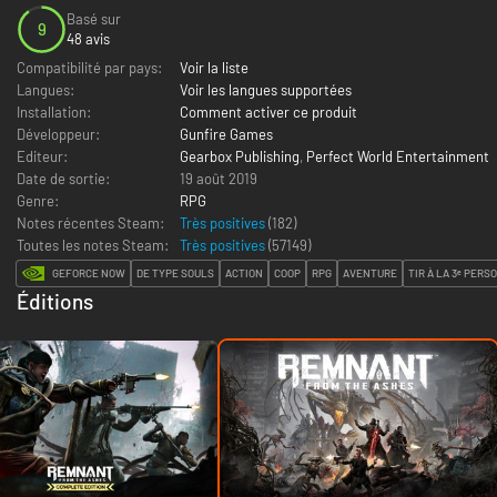
Basé sur
9
48 avis
Compatibilité par pays:
Voir la liste
Langues:
Voir les langues supportées
Installation:
Comment activer ce produit
Développeur:
Gunfire Games
Editeur:
Gearbox Publishing
,
Perfect World Entertainment
Date de sortie:
19 août 2019
Genre:
RPG
Notes récentes Steam:
Très positives
(182)
Toutes les notes Steam:
Très positives
(
57149
)
GEFORCE NOW
DE TYPE SOULS
ACTION
COOP
RPG
AVENTURE
TIR À LA 3ᵉ PERS
Éditions