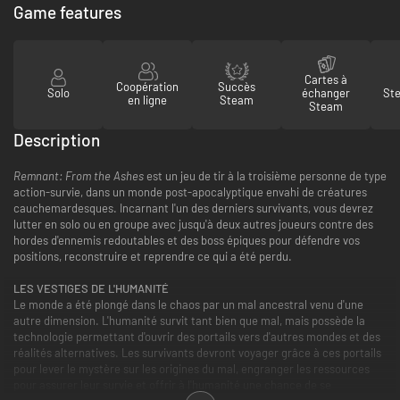
Game features
Cartes à
Coopération
Succès
Solo
échanger
St
en ligne
Steam
Steam
Description
Remnant: From the Ashes
est un jeu de tir à la troisième personne de type
action-survie, dans un monde post-apocalyptique envahi de créatures
cauchemardesques. Incarnant l'un des derniers survivants, vous devrez
lutter en solo ou en groupe avec jusqu'à deux autres joueurs contre des
hordes d'ennemis redoutables et des boss épiques pour défendre vos
positions, reconstruire et reprendre ce qui a été perdu.
LES VESTIGES DE L'HUMANITÉ
Le monde a été plongé dans le chaos par un mal ancestral venu d'une
autre dimension. L'humanité survit tant bien que mal, mais possède la
technologie permettant d'ouvrir des portails vers d'autres mondes et des
réalités alternatives. Les survivants devront voyager grâce à ces portails
pour lever le mystère sur les origines du mal, engranger les ressources
pour assurer leur survie et offrir à l'humanité une chance de se