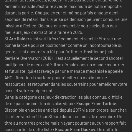
l’ennemi mais de s’extraire avec le maximum de butin empoché
durant la partie. Chaque erreur et même parfois chaque demi-
seconde de retard dans la prise de décision peuvent conduire une
mission à l’échec. Découvrons ensemble notre sélection des
meilleurs jeux d’extraction à faire en 2025.
Si
Arc Raiders
est sorti très récemment et semble être sur une
bonne lancée pour se positionner comme un incontournable du
genre, il est encore trop tôt pour l’affirmer. Positionné juste
derrière Overwatch (2016), il est actuellement le second shooter
multijoueur le mieux noté. Il se déroule dans un monde meurtrier
et futuriste, qui est ravagé par une menace mécanisée appelée
ARC. Direction la surface pour récolter un maximum de
ressources, et retourner dans les souterrains pour améliorer votre
base et votre équipement.
Dans la catégorie des jeux d’extraction les plus connus, difficile
de ne pas nommer l’un des plus vieux :
Escape From Tarkov
.
Disponible en accès anticipé depuis 2017 via son propre launcher,
il sort en version 1.0 sur Steam durant ce mois de novembre. Un
titre au nom très proche mais n’ayant pourtant aucun rapport fait
aussi partie de cette liste :
Escape From Duckov
. On quitte le