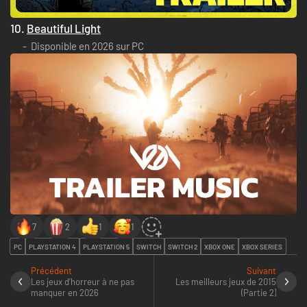
10.
Beautiful Light
Disponible en 2026 sur PC
7
2
1
1
PC
PLAYSTATION 4
PLAYSTATION 5
SWITCH
SWITCH 2
XBOX ONE
XBOX SERIES
Précédent
Suivant
Les jeux d’horreur à ne pas
Les meilleurs jeux de 2015
manquer en 2026
(Partie 2)