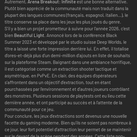
Autrement,
Arena Breakout: Infinite
est une bonne alternative.
Plutôt bien apprécié de la communauté mais non traduit dans la
plupart des langues communes (français, espagnol, italien…), le
titre conserve sa place dans les jeux les plus joués du genre.
S’il y a bien un projet prometteur à suivre pour l’année 2026, c’est
bien
Beautiful Light
. Annoncé lors de la conférence Black
Summer 2023 et développé par le studio suisse Deep Worlds, le
titre a laissé une forte impression derrière lui. En effet, il totalise
d’ores-et-déjà plus d’un demi-million d’ajouts en liste de souhaits
sur la plateforme Steam. Baignant dans une ambiance horrifique,
il est catégorisé comme un extraction shooter tactique et
asymétrique, en PvPvE. En clair, des équipes d’opérateurs
s’affrontent dans un objectif d’extraction, tout en étant
pourchassées par l’environnement et d’autres joueurs contrôlant
des monstres. Plusieurs sessions de playtests ont eu lieu cette
dernière année, et ont participé au succès et à l’attente de la
communauté pour ce jeu.
Pour conclure, les jeux d’extractions sont devenus une nouvelle
facette du gaming moderne. Bien qu’ils ne soient pas nombreux à
ce jour, leur fort potentiel d’attraction leur permet de se maintenir
sur le devant de la scène pendant des années. Cette liste non-