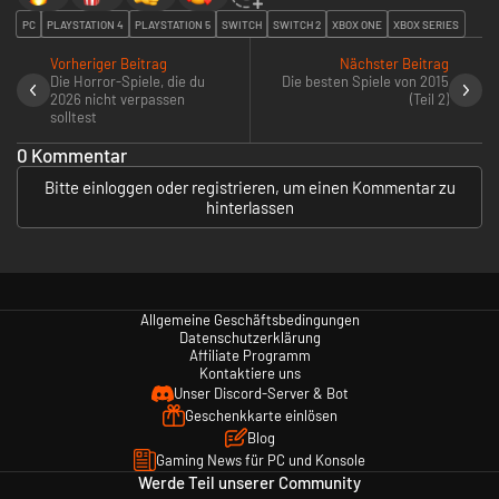
PC
PLAYSTATION 4
PLAYSTATION 5
SWITCH
SWITCH 2
XBOX ONE
XBOX SERIES
Vorheriger Beitrag
Nächster Beitrag
Die Horror-Spiele, die du
Die besten Spiele von 2015
2026 nicht verpassen
(Teil 2)
solltest
0 Kommentar
Bitte einloggen oder registrieren, um einen Kommentar zu
hinterlassen
Allgemeine Geschäftsbedingungen
Datenschutzerklärung
Affiliate Programm
Kontaktiere uns
Unser Discord-Server & Bot
Geschenkkarte einlösen
Blog
Gaming News für PC und Konsole
Werde Teil unserer Community