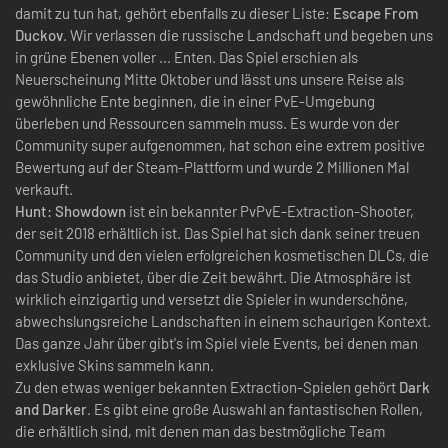
damit zu tun hat, gehört ebenfalls zu dieser Liste:
Escape From
Duckov
. Wir verlassen die russische Landschaft und begeben uns
in grüne Ebenen voller ... Enten. Das Spiel erschien als
Neuerscheinung Mitte Oktober und lässt uns unsere Reise als
gewöhnliche Ente beginnen, die in einer PvE-Umgebung
überleben und Ressourcen sammeln muss. Es wurde von der
Community super aufgenommen, hat schon eine extrem positive
Bewertung auf der Steam-Plattform und wurde 2 Millionen Mal
verkauft.
Hunt: Showdown
ist ein bekannter PvPvE-Extraction-Shooter,
der seit 2018 erhältlich ist. Das Spiel hat sich dank seiner treuen
Community und den vielen erfolgreichen kosmetischen DLCs, die
das Studio anbietet, über die Zeit bewährt. Die Atmosphäre ist
wirklich einzigartig und versetzt die Spieler in wunderschöne,
abwechslungsreiche Landschaften in einem schaurigen Kontext.
Das ganze Jahr über gibt's im Spiel viele Events, bei denen man
exklusive Skins sammeln kann.
Zu den etwas weniger bekannten Extraction-Spielen gehört
Dark
and Darker
. Es gibt eine große Auswahl an fantastischen Rollen,
die erhältlich sind, mit denen man das bestmögliche Team