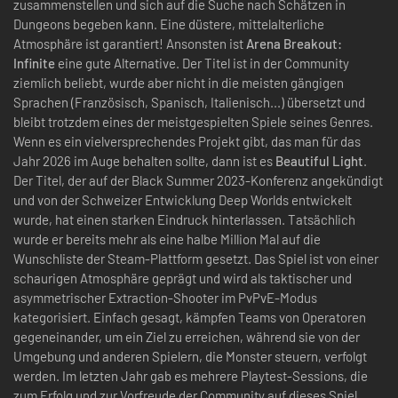
zusammenstellen und sich auf die Suche nach Schätzen in
Dungeons begeben kann. Eine düstere, mittelalterliche
Atmosphäre ist garantiert! Ansonsten ist
Arena Breakout:
Infinite
eine gute Alternative. Der Titel ist in der Community
ziemlich beliebt, wurde aber nicht in die meisten gängigen
Sprachen (Französisch, Spanisch, Italienisch...) übersetzt und
bleibt trotzdem eines der meistgespielten Spiele seines Genres.
Wenn es ein vielversprechendes Projekt gibt, das man für das
Jahr 2026 im Auge behalten sollte, dann ist es
Beautiful Light
.
Der Titel, der auf der Black Summer 2023-Konferenz angekündigt
und von der Schweizer Entwicklung Deep Worlds entwickelt
wurde, hat einen starken Eindruck hinterlassen. Tatsächlich
wurde er bereits mehr als eine halbe Million Mal auf die
Wunschliste der Steam-Plattform gesetzt. Das Spiel ist von einer
schaurigen Atmosphäre geprägt und wird als taktischer und
asymmetrischer Extraction-Shooter im PvPvE-Modus
kategorisiert. Einfach gesagt, kämpfen Teams von Operatoren
gegeneinander, um ein Ziel zu erreichen, während sie von der
Umgebung und anderen Spielern, die Monster steuern, verfolgt
werden. Im letzten Jahr gab es mehrere Playtest-Sessions, die
zum Erfolg und zur Vorfreude der Community auf dieses Spiel