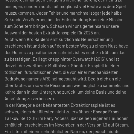
besiegen, sondern auch, mit möglichst viel Beute aus dem Spiel
rauszukommen. Jeder Fehler und manchmal sogar jede halbe
Sekunde Verzögerung bei der Entscheidung kann eine Mission
zum Scheitern bringen. Schauen wir uns gemeinsam unsere
Auswahl der besten Extraktionsspiele für 2025 an.
Auch wenn
Arc Raiders
erst kürzlich als Neuerscheinung
erschienen ist und sich auf dem besten Weg zu einem Must-have
des Genres zu positionieren scheint, ist es noch zu früh, um das
zu bestätigen. Es liegt knapp hinter Overwatch (2016) und ist
derzeit der zweitbeste Multiplayer-Shooter. Es spielt in einer
tödlichen, futuristischen Welt, die von einer mechanisierten
Bedrohung namens ARC heimgesucht wird. Begib dich an die
Oberfläche, um so viele Ressourcen wie möglich zu sammeln, und
kehre dann in den Untergrund zurück, um deine Basis und deine
Ausrüstung zu verbessern.
In der Kategorie der bekanntesten Extraktionsspiele ist es
schwer, eines der ältesten nicht zu erwähnen:
Escape From
Tarkov
. Seit 2017 im Early Access über seinen eigenen Launcher
erhältlich, erscheint es im November in der Version 1.0 auf Steam.
Ein Titel mit einem sehr ähnlichen Namen, der jedoch nichts